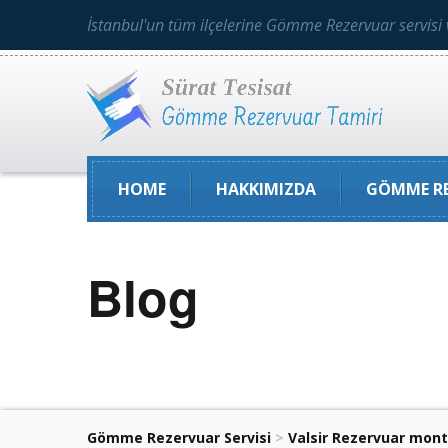
İstanbul'un tüm ilçelerine Gömme Rezervuar servisi 
HOME
HAKKIMIZDA
GÖMME RE
Blog
Gömme Rezervuar Servisi
>
Valsir Rezervuar mont