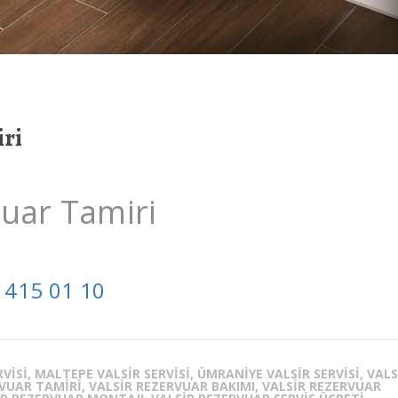
ri
uar Tamiri
 415 01 10
VISI, MALTEPE VALSIR SERVISI, ÜMRANIYE VALSIR SERVISI, VALS
UAR TAMIRI, VALSIR REZERVUAR BAKIMI, VALSIR REZERVUAR