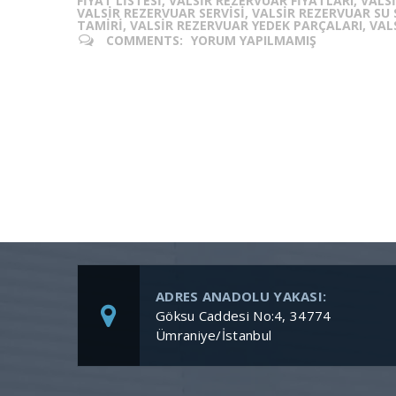
FIYAT LISTESI, VALSIR REZERVUAR FIYATLARI, VAL
VALSIR REZERVUAR SERVISI, VALSIR REZERVUAR SU 
TAMIRI, VALSIR REZERVUAR YEDEK PARÇALARI, VALS
COMMENTS:
YORUM YAPILMAMIŞ
ADRES ANADOLU YAKASI:
Göksu Caddesi No:4, 34774
Ümraniye/İstanbul