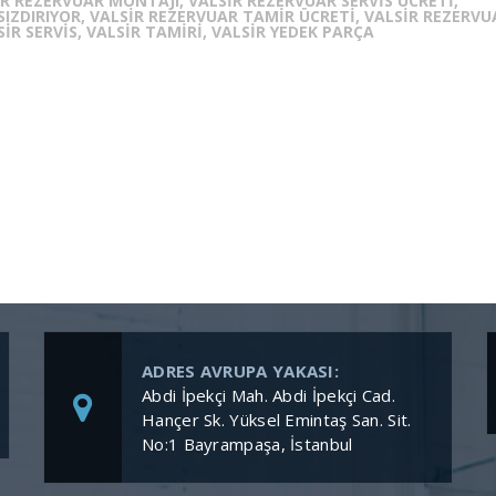
SIR REZERVUAR MONTAJI, VALSIR REZERVUAR SERVIS ÜCRETI,
SIZDIRIYOR, VALSIR REZERVUAR TAMIR ÜCRETI, VALSIR REZERVU
IR SERVIS, VALSIR TAMIRI, VALSIR YEDEK PARÇA
ADRES AVRUPA YAKASI:
Abdi İpekçi Mah. Abdi İpekçi Cad.
Hançer Sk. Yüksel Emintaş San. Sit.
No:1 Bayrampaşa, İstanbul