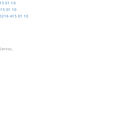
15 01 10
15 01 10
0216 415 01 10
ervisi,