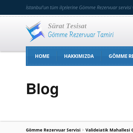
İstanbul'un tüm ilçelerine Gömme Rezervuar servisi 
HOME
HAKKIMIZDA
GÖMME RE
Blog
Gömme Rezervuar Servisi
>
Valideiatik Mahallesi