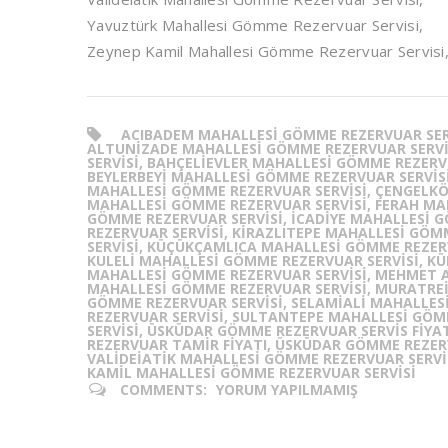
Yavuztürk Mahallesi Gömme Rezervuar Servisi,
Zeynep Kamil Mahallesi Gömme Rezervuar Servisi
ACIBADEM MAHALLESI GÖMME REZERVUAR SERV
ALTUNIZADE MAHALLESI GÖMME REZERVUAR SERVI
SERVISI, BAHÇELIEVLER MAHALLESI GÖMME REZERV
BEYLERBEYI MAHALLESI GÖMME REZERVUAR SERVIS
MAHALLESI GÖMME REZERVUAR SERVISI, ÇENGELKÖ
MAHALLESI GÖMME REZERVUAR SERVISI, FERAH MA
GÖMME REZERVUAR SERVISI, İCADIYE MAHALLESI 
REZERVUAR SERVISI, KIRAZLITEPE MAHALLESI GÖM
SERVISI, KÜÇÜKÇAMLICA MAHALLESI GÖMME REZER
KULELI MAHALLESI GÖMME REZERVUAR SERVISI, K
MAHALLESI GÖMME REZERVUAR SERVISI, MEHMET A
MAHALLESI GÖMME REZERVUAR SERVISI, MURATREI
GÖMME REZERVUAR SERVISI, SELAMIALI MAHALLES
REZERVUAR SERVISI, SULTANTEPE MAHALLESI GÖ
SERVISI, ÜSKÜDAR GÖMME REZERVUAR SERVIS FIY
REZERVUAR TAMIR FIYATI, ÜSKÜDAR GÖMME REZER
VALIDEIATIK MAHALLESI GÖMME REZERVUAR SERVI
KAMIL MAHALLESI GÖMME REZERVUAR SERVISI
COMMENTS:
YORUM YAPILMAMIŞ