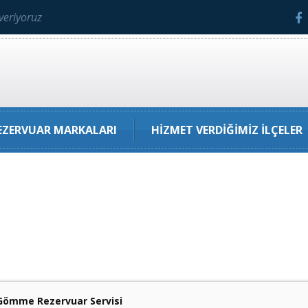
veriyoruz
ZERVUAR MARKALARI
HIZMET VERDIĞIMIZ İLÇELER
 Gömme Rezervuar Servisi