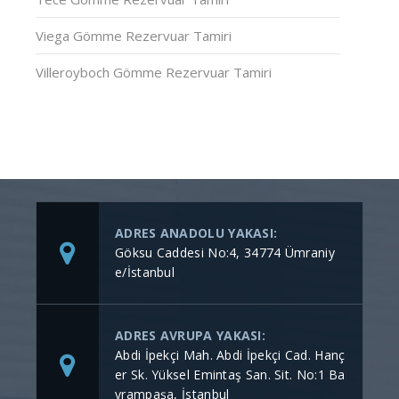
Viega Gömme Rezervuar Tamiri
Villeroyboch Gömme Rezervuar Tamiri
ADRES ANADOLU YAKASI:
Göksu Caddesi No:4, 34774 Ümraniy
e/İstanbul
ADRES AVRUPA YAKASI:
Abdi İpekçi Mah. Abdi İpekçi Cad. Hanç
er Sk. Yüksel Emintaş San. Sit. No:1 Ba
yrampaşa, İstanbul