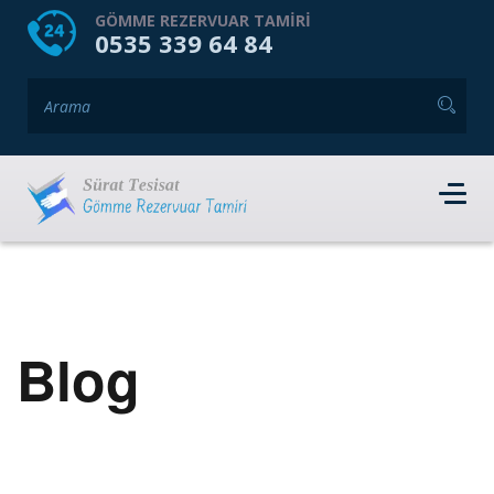
HOME
HAKKIMIZDA
GÖMME REZERVUAR TAMIRI
0535 339 64 84
GÖMME REZERVUAR MARKALARI
HIZMET VERDIĞIMIZ İLÇELER
İLETIŞIM
RANDEVU AL
Blog