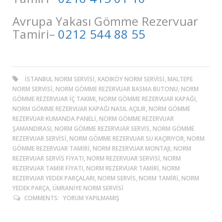
Avrupa Yakası Gömme Rezervuar
Tamiri–
0212 544 88 55
ISTANBUL NORM SERVISI, KADIKÖY NORM SERVISI, MALTEPE
NORM SERVISI, NORM GÖMME REZERVUAR BASMA BUTONU, NORM
GÖMME REZERVUAR İÇ TAKIMI, NORM GÖMME REZERVUAR KAPAĞI,
NORM GÖMME REZERVUAR KAPAĞI NASIL AÇILIR, NORM GÖMME
REZERVUAR KUMANDA PANELI, NORM GÖMME REZERVUAR
ŞAMANDIRASI, NORM GÖMME REZERVUAR SERVIS, NORM GÖMME
REZERVUAR SERVISI, NORM GÖMME REZERVUAR SU KAÇIRIYOR, NORM
GÖMME REZERVUAR TAMIRI, NORM REZERVUAR MONTAJI, NORM
REZERVUAR SERVIS FIYATI, NORM REZERVUAR SERVISI, NORM
REZERVUAR TAMIR FIYATI, NORM REZERVUAR TAMIRI, NORM
REZERVUAR YEDEK PARÇALARI, NORM SERVIS, NORM TAMIRI, NORM
YEDEK PARÇA, ÜMRANIYE NORM SERVISI
COMMENTS:
YORUM YAPILMAMIŞ