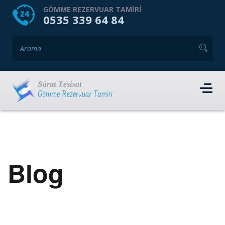
HOME
HAKKIMIZDA
GÖMME REZERVUAR TAMIRI
0535 339 64 84
GÖMME REZERVUAR MARKALARI
HIZMET VERDIĞIMIZ İLÇELER
İLETIŞIM
RANDEVU AL
Blog