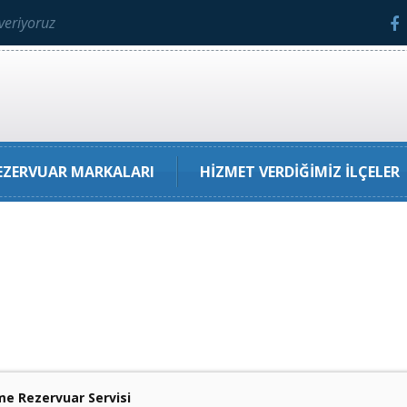
veriyoruz
ZERVUAR MARKALARI
HIZMET VERDIĞIMIZ İLÇELER
e Rezervuar Servisi