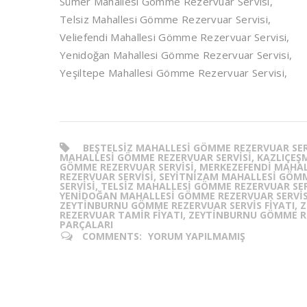
Sümer Mahallesi Gömme Rezervuar Servisi,
Telsiz Mahallesi Gömme Rezervuar Servisi,
Veliefendi Mahallesi Gömme Rezervuar Servisi,
Yenidoğan Mahallesi Gömme Rezervuar Servisi,
Yeşiltepe Mahallesi Gömme Rezervuar Servisi,
BEŞTELSIZ MAHALLESI GÖMME REZERVUAR SERV
MAHALLESI GÖMME REZERVUAR SERVISI, KAZLIÇEŞ
GÖMME REZERVUAR SERVISI, MERKEZEFENDI MAHA
REZERVUAR SERVISI, SEYITNIZAM MAHALLESI GÖM
SERVISI, TELSIZ MAHALLESI GÖMME REZERVUAR SER
YENIDOĞAN MAHALLESI GÖMME REZERVUAR SERVISI
ZEYTINBURNU GÖMME REZERVUAR SERVIS FIYATI,
REZERVUAR TAMIR FIYATI, ZEYTINBURNU GÖMME 
PARÇALARI
COMMENTS:
YORUM YAPILMAMIŞ