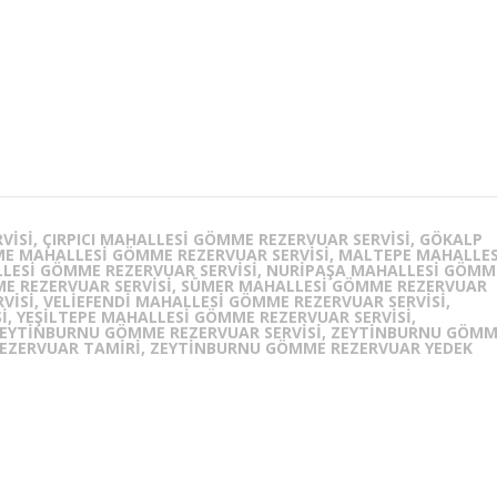
ISI, ÇIRPICI MAHALLESI GÖMME REZERVUAR SERVISI, GÖKALP
ME MAHALLESI GÖMME REZERVUAR SERVISI, MALTEPE MAHALLES
LLESI GÖMME REZERVUAR SERVISI, NURIPAŞA MAHALLESI GÖMM
ME REZERVUAR SERVISI, SÜMER MAHALLESI GÖMME REZERVUAR
VISI, VELIEFENDI MAHALLESI GÖMME REZERVUAR SERVISI,
, YEŞILTEPE MAHALLESI GÖMME REZERVUAR SERVISI,
 ZEYTINBURNU GÖMME REZERVUAR SERVISI, ZEYTINBURNU GÖM
REZERVUAR TAMIRI, ZEYTINBURNU GÖMME REZERVUAR YEDEK