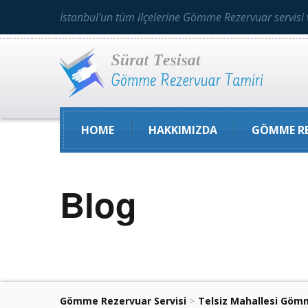
İstanbul'un tüm ilçelerine Gömme Rezervuar servisi 
HOME
HAKKIMIZDA
GÖMME RE
Blog
Gömme Rezervuar Servisi
>
Telsiz Mahallesi Gömm