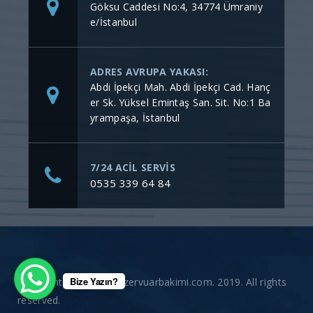
Göksu Caddesi No:4, 34774 Ümraniy
e/İstanbul
ADRES AVRUPA YAKASI:
Abdi İpekçi Mah. Abdi İpekçi Cad. Hanç
er Sk. Yüksel Emintaş San. Sit. No:1 Ba
yrampaşa, İstanbul
7/24 ACİL SERVİS
0535 339 64 84
Bize Yazın?
Copyright © gommerezervuarbakimi.com. 2019. All rights
reserved.