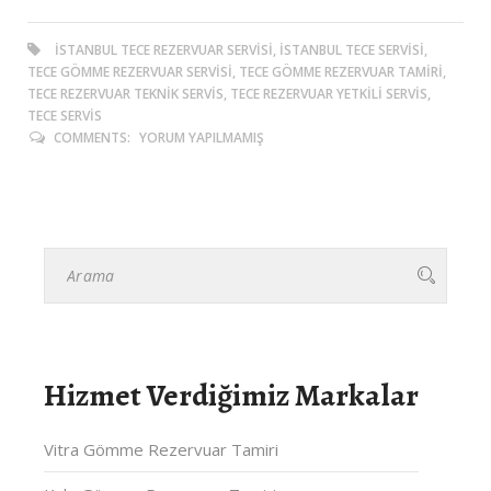
ISTANBUL TECE REZERVUAR SERVISI, ISTANBUL TECE SERVISI,
TECE GÖMME REZERVUAR SERVISI, TECE GÖMME REZERVUAR TAMIRI,
TECE REZERVUAR TEKNIK SERVIS, TECE REZERVUAR YETKILI SERVIS,
TECE SERVIS
COMMENTS:
YORUM YAPILMAMIŞ
Hizmet Verdiğimiz Markalar
Vitra Gömme Rezervuar Tamiri