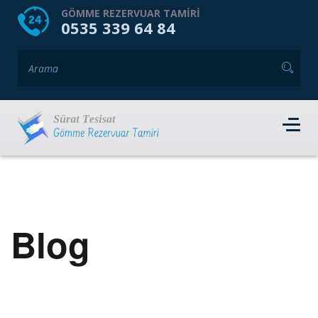
HOME
HAKKIMIZDA
GÖMME REZERVUAR TAMIRI
0535 339 64 84
GÖMME REZERVUAR MARKALARI
HIZMET VERDIĞIMIZ İLÇELER
İLETIŞIM
RANDEVU AL
Blog