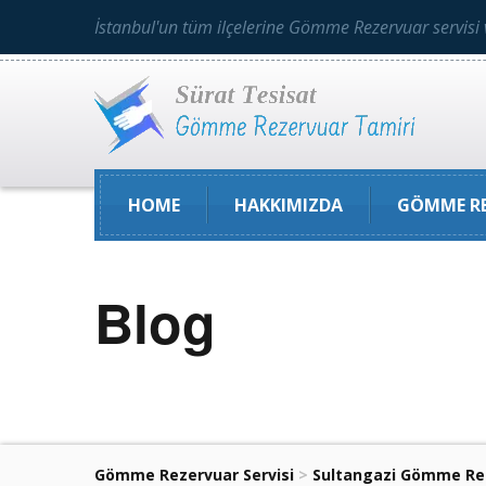
İstanbul'un tüm ilçelerine Gömme Rezervuar servisi 
HOME
HAKKIMIZDA
GÖMME RE
Blog
Gömme Rezervuar Servisi
>
Sultangazi Gömme Rez