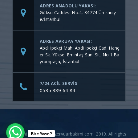
ADRES ANADOLU YAKASI:
Göksu Caddesi No:4, 34774 Ümraniy
e/İstanbul
ADRES AVRUPA YAKASI:
Abdi İpekçi Mah. Abdi İpekçi Cad. Hanç
er Sk. Yüksel Emintaş San. Sit. No:1 Ba
yrampaşa, İstanbul
7/24 ACİL SERVİS
0535 339 64 84
Bize Yazın?
Copyright © gommerezervuarbakimi.com. 2019. All rights