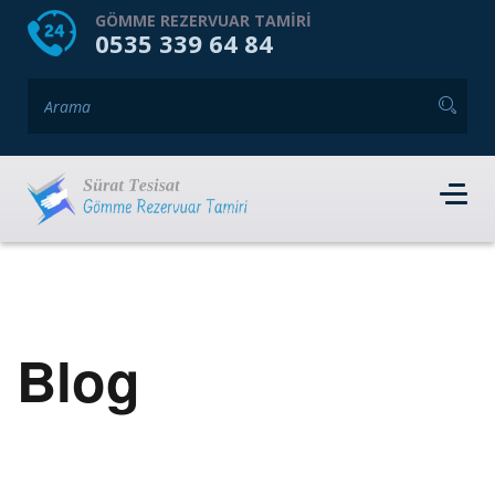
HOME
HAKKIMIZDA
GÖMME REZERVUAR TAMIRI
0535 339 64 84
GÖMME REZERVUAR MARKALARI
HIZMET VERDIĞIMIZ İLÇELER
İLETIŞIM
RANDEVU AL
Blog