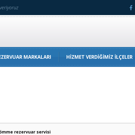
veriyoruz
ZERVUAR MARKALARI
HIZMET VERDIĞIMIZ İLÇELER
mme rezervuar servisi