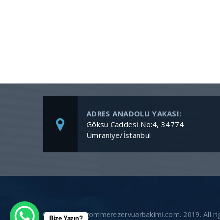
ADRES ANADOLU YAKASI:
Göksu Caddesi No:4, 34774
Ümraniye/İstanbul
Copyright © gommerezervuarbakimi.com. 2019. All rig
Bize Yazın?