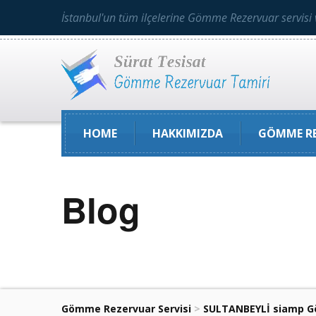
İstanbul'un tüm ilçelerine Gömme Rezervuar servisi 
HOME
HAKKIMIZDA
GÖMME RE
Blog
Gömme Rezervuar Servisi
>
SULTANBEYLİ siamp Gö