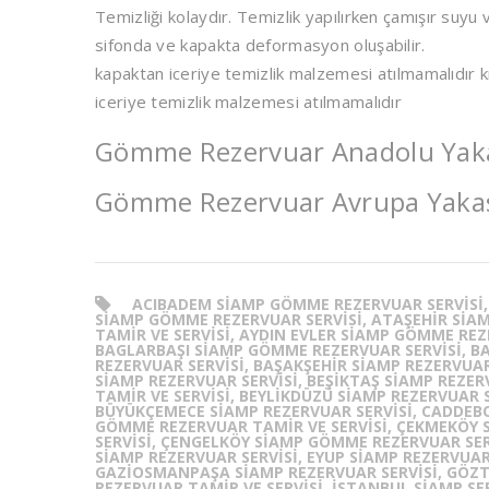
Temizliği kolaydır. Temizlik yapılırken çamışır suyu
sifonda ve kapakta deformasyon oluşabilir.
kapaktan iceriye temizlik malzemesi atılmamalıdır 
iceriye temizlik malzemesi atılmamalıdır
Gömme Rezervuar Anadolu Yakas
Gömme Rezervuar Avrupa Yakası
ACIBADEM SIAMP GÖMME REZERVUAR SERVISI,
SIAMP GÖMME REZERVUAR SERVISI, ATAŞEHIR SIA
TAMIR VE SERVISI, AYDIN EVLER SIAMP GÖMME REZ
BAGLARBAŞI SIAMP GÖMME REZERVUAR SERVISI, BA
REZERVUAR SERVISI, BAŞAKŞEHIR SIAMP REZERVUAR
SIAMP REZERVUAR SERVISI, BEŞİKTAŞ SIAMP REZER
TAMIR VE SERVISI, BEYLIKDÜZÜ SIAMP REZERVUAR 
BÜYÜKÇEMECE SIAMP REZERVUAR SERVISI, CADDE
GÖMME REZERVUAR TAMIR VE SERVISI, ÇEKMEKÖY 
SERVISI, ÇENGELKÖY SIAMP GÖMME REZERVUAR SER
SIAMP REZERVUAR SERVISI, EYUP SIAMP REZERVUAR
GAZIOSMANPAŞA SIAMP REZERVUAR SERVISI, GÖZT
REZERVUAR TAMIR VE SERVISI, ISTANBUL SIAMP SE