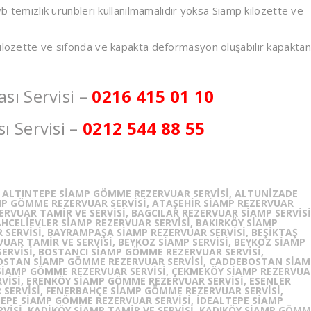
 vb temizlik ürünbleri kullanılmamalıdır yoksa Siamp kılozette ve
kılozette ve sifonda ve kapakta deformasyon oluşabilir kapaktan
ı Servisi –
0216 415 01 10
 Servisi –
0212 544 88 55
 ALTINTEPE SIAMP GÖMME REZERVUAR SERVISI, ALTUNİZADE
MP GÖMME REZERVUAR SERVISI, ATAŞEHIR SIAMP REZERVUAR
ERVUAR TAMIR VE SERVISI, BAGCILAR REZERVUAR SIAMP SERVISI
HCELIEVLER SIAMP REZERVUAR SERVISI, BAKIRKÖY SIAMP
 SERVISI, BAYRAMPAŞA SIAMP REZERVUAR SERVISI, BEŞİKTAŞ
VUAR TAMIR VE SERVISI, BEYKOZ SIAMP SERVISI, BEYKOZ SIAMP
SERVISI, BOSTANCI SIAMP GÖMME REZERVUAR SERVISI,
BOSTAN SIAMP GÖMME REZERVUAR SERVISI, CADDEBOSTAN SIAM
SIAMP GÖMME REZERVUAR SERVISI, ÇEKMEKÖY SIAMP REZERVUA
VISI, ERENKÖY SIAMP GÖMME REZERVUAR SERVISI, ESENLER
 SERVISI, FENERBAHÇE SIAMP GÖMME REZERVUAR SERVISI,
EPE SIAMP GÖMME REZERVUAR SERVISI, İDEALTEPE SIAMP
RVISI, KADİKÖY SIAMP TAMIR VE SERVISI, KADIKÖY SIAMP GÖM