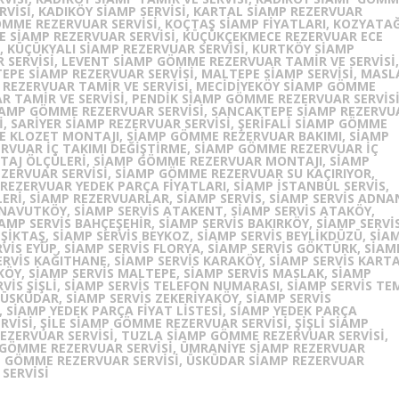
RVISI, KADIKÖY SIAMP SERVISI, KARTAL SIAMP REZERVUAR
GÖMME REZERVUAR SERVISI, KOÇTAŞ SIAMP FIYATLARI, KOZYATAĞ
E SIAMP REZERVUAR SERVISI, KÜÇÜKÇEKMECE REZERVUAR ECE
, KÜÇÜKYALI SIAMP REZERVUAR SERVISI, KURTKÖY SIAMP
 SERVISI, LEVENT SIAMP GÖMME REZERVUAR TAMIR VE SERVISI,
PE SIAMP REZERVUAR SERVISI, MALTEPE SIAMP SERVISI, MASL
 REZERVUAR TAMIR VE SERVISI, MECIDIYEKÖY SIAMP GÖMME
R TAMIR VE SERVISI, PENDIK SIAMP GÖMME REZERVUAR SERVISI
SIAMP GÖMME REZERVUAR SERVISI, SANCAKTEPE SIAMP REZERVU
I, SARIYER SIAMP REZERVUAR SERVISI, ŞERIFALI SIAMP GÖMME
ME KLOZET MONTAJI, SIAMP GÖMME REZERVUAR BAKIMI, SIAMP
RVUAR İÇ TAKIMI DEĞIŞTIRME, SIAMP GÖMME REZERVUAR İÇ
TAJ ÖLÇÜLERI, SIAMP GÖMME REZERVUAR MONTAJI, SIAMP
ERVUAR SERVISI, SIAMP GÖMME REZERVUAR SU KAÇIRIYOR,
EZERVUAR YEDEK PARÇA FIYATLARI, SIAMP ISTANBUL SERVIS,
RI, SIAMP REZERVUARLAR, SIAMP SERVIS, SIAMP SERVIS ADNA
RNAVUTKÖY, SIAMP SERVIS ATAKENT, SIAMP SERVIS ATAKÖY,
IAMP SERVIS BAHÇEŞEHIR, SIAMP SERVIS BAKIRKÖY, SIAMP SERVI
EŞIKTAŞ, SIAMP SERVIS BEYKOZ, SIAMP SERVIS BEYLIKDÜZÜ, SIA
RVIS EYÜP, SIAMP SERVIS FLORYA, SIAMP SERVIS GÖKTÜRK, SIAM
ERVIS KAĞITHANE, SIAMP SERVIS KARAKÖY, SIAMP SERVIS KARTA
ÖY, SIAMP SERVIS MALTEPE, SIAMP SERVIS MASLAK, SIAMP
RVIS ŞIŞLI, SIAMP SERVIS TELEFON NUMARASI, SIAMP SERVIS TE
 ÜSKÜDAR, SIAMP SERVIS ZEKERIYAKÖY, SIAMP SERVIS
 SIAMP YEDEK PARÇA FIYAT LISTESI, SIAMP YEDEK PARÇA
SERVISI, ŞİLE SIAMP GÖMME REZERVUAR SERVISI, ŞIŞLI SIAMP
EZERVUAR SERVISI, TUZLA SIAMP GÖMME REZERVUAR SERVISI,
 GÖMME REZERVUAR SERVISI, ÜMRANIYE SIAMP REZERVUAR
MP GÖMME REZERVUAR SERVISI, ÜSKÜDAR SIAMP REZERVUAR
SERVISI