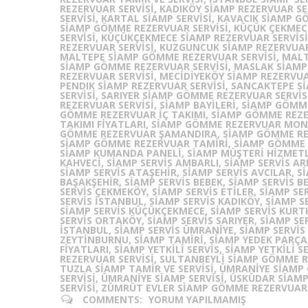
REZERVUAR SERVISI, KADIKÖY SIAMP REZERVUAR SE
SERVISI, KARTAL SIAMP SERVISI, KAVACIK SIAMP 
SIAMP GÖMME REZERVUAR SERVISI, KÜÇÜK ÇEKMEC
SERVISI, KÜÇÜKÇEKMECE SIAMP REZERVUAR SERVISI
REZERVUAR SERVISI, KUZGUNCUK SIAMP REZERVUAR
MALTEPE SIAMP GÖMME REZERVUAR SERVISI, MALTE
SIAMP GÖMME REZERVUAR SERVISI, MASLAK SIAMP
REZERVUAR SERVISI, MECIDIYEKÖY SIAMP REZERVUA
PENDIK SIAMP REZERVUAR SERVISI, SANCAKTEPE 
SERVISI, SARIYER SIAMP GÖMME REZERVUAR SERVIS
REZERVUAR SERVISI, SIAMP BAYILERI, SIAMP GÖM
GÖMME REZERVUAR İÇ TAKIMI, SIAMP GÖMME REZE
TAKIMI FIYATLARI, SIAMP GÖMME REZERVUAR MON
GÖMME REZERVUAR ŞAMANDIRA, SIAMP GÖMME REZ
SIAMP GÖMME REZERVUAR TAMIRI, SIAMP GÖMME R
SIAMP KUMANDA PANELI, SIAMP MÜŞTERI HIZMETLE
KAHVECI, SIAMP SERVIS AMBARLI, SIAMP SERVIS A
SIAMP SERVIS ATAŞEHIR, SIAMP SERVIS AVCILAR, S
BAŞAKŞEHIR, SIAMP SERVIS BEBEK, SIAMP SERVIS B
SERVIS ÇEKMEKÖY, SIAMP SERVIS ETILER, SIAMP SE
SERVIS ISTANBUL, SIAMP SERVIS KADIKÖY, SIAMP S
SIAMP SERVIS KÜÇÜKÇEKMECE, SIAMP SERVIS KURTK
SERVIS ORTAKÖY, SIAMP SERVIS SARIYER, SIAMP SE
ISTANBUL, SIAMP SERVIS ÜMRANIYE, SIAMP SERVIS
ZEYTINBURNU, SIAMP TAMIRI, SIAMP YEDEK PARÇA,
FIYATLARI, SIAMP YETKILI SERVIS, SIAMP YETKILI 
REZERVUAR SERVISI, SULTANBEYLİ SIAMP GÖMME R
TUZLA SIAMP TAMIR VE SERVISI, ÜMRANIYE SIAMP
SERVISI, ÜMRANIYE SIAMP SERVISI, ÜSKÜDAR SIA
SERVISI, ZÜMRÜT EVLER SIAMP GÖMME REZERVUAR 
COMMENTS:
YORUM YAPILMAMIŞ