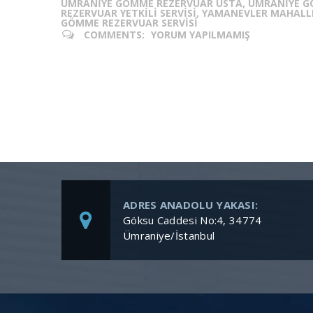
ÜMRANIYE GÖMME REZERVUAR USTA, ÜMRANIYE G
REZERVUAR YETKILI SERVISI, YAMANEVLER MAHAL
GÖMME REZERVUAR SERVISI
COMMENTS:
YORUM YAPILMAMIŞ
ADRES ANADOLU YAKASI:
Göksu Caddesi No:4, 34774
Ümraniye/İstanbul