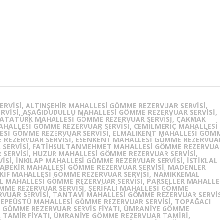
VISI, ALTINŞEHIR MAHALLESI GÖMME REZERVUAR SERVISI,
VISI, AŞAĞIDUDULLU MAHALLESI GÖMME REZERVUAR SERVISI,
 ATATÜRK MAHALLESI GÖMME REZERVUAR SERVISI, ÇAKMAK
AHALLESI GÖMME REZERVUAR SERVISI, CEMILMERIÇ MAHALLESI
ESI GÖMME REZERVUAR SERVISI, ELMALIKENT MAHALLESI GÖM
E REZERVUAR SERVISI, ESENKENT MAHALLESI GÖMME REZERVUA
AR SERVISI, FATIHSULTANMEHMET MAHALLESI GÖMME REZERVUA
 SERVISI, HUZUR MAHALLESI GÖMME REZERVUAR SERVISI,
I, İNKILAP MAHALLESI GÖMME REZERVUAR SERVISI, İSTIKLAL
ABEKIR MAHALLESI GÖMME REZERVUAR SERVISI, MADENLER
KIF MAHALLESI GÖMME REZERVUAR SERVISI, NAMIKKEMAL
IL MAHALLESI GÖMME REZERVUAR SERVISI, PARSELLER MAHALLE
MME REZERVUAR SERVISI, ŞERIFALI MAHALLESI GÖMME
RVUAR SERVISI, TANTAVI MAHALLESI GÖMME REZERVUAR SERVIS
TEPEÜSTÜ MAHALLESI GÖMME REZERVUAR SERVISI, TOPAĞACI
 GÖMME REZERVUAR SERVIS FIYATI, ÜMRANIYE GÖMME
 TAMIR FIYATI, ÜMRANIYE GÖMME REZERVUAR TAMIRI,