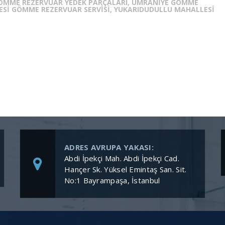
ÖMME REZERVUAR YEDEK PARÇALARI, ÜMRANIYE GÖMME
LESI GÖMME REZERVUAR SERVISI, YUKARIDUDULLU MAHALLESI
ADRES AVRUPA YAKASI:
Abdi İpekçi Mah. Abdi İpekçi Cad.
Hançer Sk. Yüksel Emintaş San. Sit.
No:1 Bayrampaşa, İstanbul