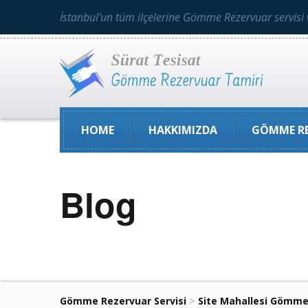
İstanbul'un tüm ilçelerine Gömme Rezervuar servisi 
HOME
HAKKIMIZDA
GÖMME RE
Blog
Gömme Rezervuar Servisi
>
Site Mahallesi Gömme 