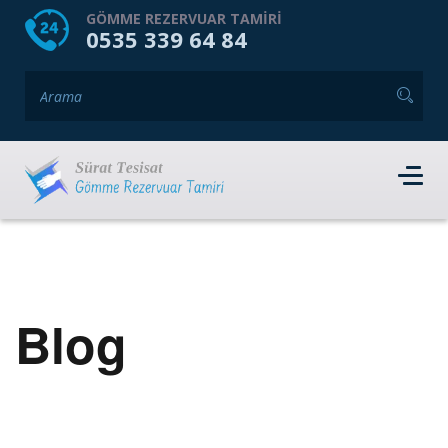
HOME
HAKKIMIZDA
GÖMME REZERVUAR TAMIRI
0535 339 64 84
GÖMME REZERVUAR MARKALARI
HIZMET VERDIĞIMIZ İLÇELER
İLETIŞIM
RANDEVU AL
Blog