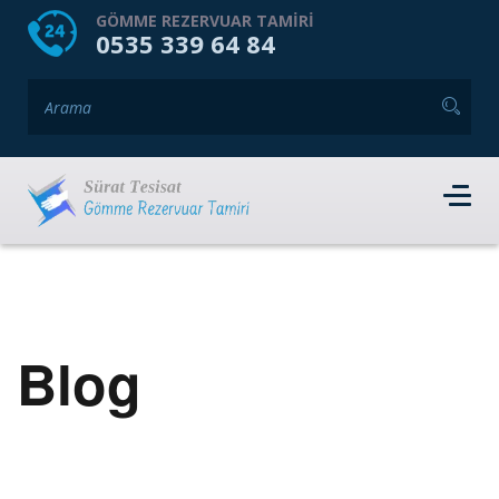
HOME
HAKKIMIZDA
GÖMME REZERVUAR TAMIRI
0535 339 64 84
GÖMME REZERVUAR MARKALARI
HIZMET VERDIĞIMIZ İLÇELER
İLETIŞIM
RANDEVU AL
Blog