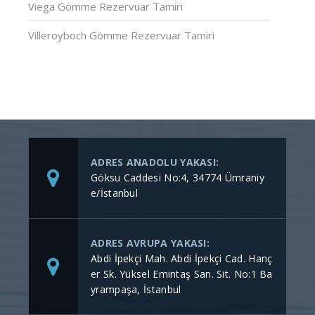
Viega Gömme Rezervuar Tamiri
Villeroyboch Gömme Rezervuar Tamiri
ADRES ANADOLU YAKASI:
Göksu Caddesi No:4, 34774 Ümraniy
e/İstanbul
ADRES AVRUPA YAKASI:
Abdi İpekçi Mah. Abdi İpekçi Cad. Hanç
er Sk. Yüksel Emintaş San. Sit. No:1 Ba
yrampaşa, İstanbul