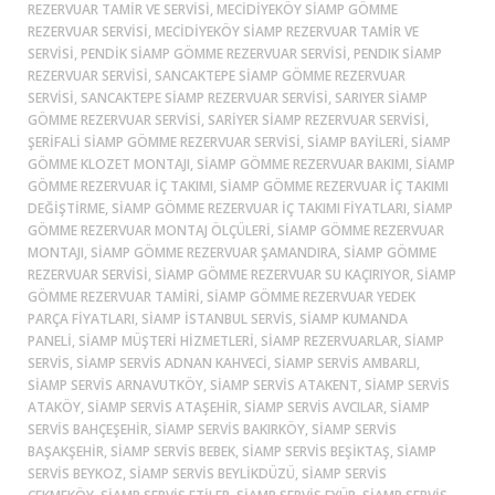
REZERVUAR TAMIR VE SERVISI, MECIDIYEKÖY SIAMP GÖMME
REZERVUAR SERVISI, MECIDIYEKÖY SIAMP REZERVUAR TAMIR VE
SERVISI, PENDIK SIAMP GÖMME REZERVUAR SERVISI, PENDIK SIAMP
REZERVUAR SERVISI, SANCAKTEPE SIAMP GÖMME REZERVUAR
SERVISI, SANCAKTEPE SIAMP REZERVUAR SERVISI, SARIYER SIAMP
GÖMME REZERVUAR SERVISI, SARIYER SIAMP REZERVUAR SERVISI,
ŞERIFALI SIAMP GÖMME REZERVUAR SERVISI, SIAMP BAYILERI, SIAMP
GÖMME KLOZET MONTAJI, SIAMP GÖMME REZERVUAR BAKIMI, SIAMP
GÖMME REZERVUAR İÇ TAKIMI, SIAMP GÖMME REZERVUAR İÇ TAKIMI
DEĞIŞTIRME, SIAMP GÖMME REZERVUAR İÇ TAKIMI FIYATLARI, SIAMP
GÖMME REZERVUAR MONTAJ ÖLÇÜLERI, SIAMP GÖMME REZERVUAR
MONTAJI, SIAMP GÖMME REZERVUAR ŞAMANDIRA, SIAMP GÖMME
REZERVUAR SERVISI, SIAMP GÖMME REZERVUAR SU KAÇIRIYOR, SIAMP
GÖMME REZERVUAR TAMIRI, SIAMP GÖMME REZERVUAR YEDEK
PARÇA FIYATLARI, SIAMP ISTANBUL SERVIS, SIAMP KUMANDA
PANELI, SIAMP MÜŞTERI HIZMETLERI, SIAMP REZERVUARLAR, SIAMP
SERVIS, SIAMP SERVIS ADNAN KAHVECI, SIAMP SERVIS AMBARLI,
SIAMP SERVIS ARNAVUTKÖY, SIAMP SERVIS ATAKENT, SIAMP SERVIS
ATAKÖY, SIAMP SERVIS ATAŞEHIR, SIAMP SERVIS AVCILAR, SIAMP
SERVIS BAHÇEŞEHIR, SIAMP SERVIS BAKIRKÖY, SIAMP SERVIS
BAŞAKŞEHIR, SIAMP SERVIS BEBEK, SIAMP SERVIS BEŞIKTAŞ, SIAMP
SERVIS BEYKOZ, SIAMP SERVIS BEYLIKDÜZÜ, SIAMP SERVIS