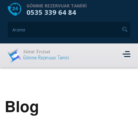
HOME
HAKKIMIZDA
GÖMME REZERVUAR TAMIRI
0535 339 64 84
GÖMME REZERVUAR MARKALARI
HIZMET VERDIĞIMIZ İLÇELER
İLETIŞIM
RANDEVU AL
Blog