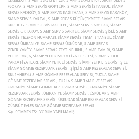
ÇEKMEKÖY, SIAMP SERVIS ETILER, SIAMP SERVIS EYÜP, SIAMP SERVIS
FLORYA, SIAMP SERVIS GÖKTÜRK, SIAMP SERVIS ISTANBUL, SIAMP
SERVIS KADIKÖY, SIAMP SERVIS KAĞITHANE, SIAMP SERVIS KARAKÖY,
SIAMP SERVIS KARTAL, SIAMP SERVIS KÜÇÜKÇEKMECE, SIAMP SERVIS
KURTKÖY, SIAMP SERVIS MALTEPE, SIAMP SERVIS MASLAK, SIAMP
SERVIS ORTAKÖY, SIAMP SERVIS SARIYER, SIAMP SERVIS ŞIŞLI, SIAMP
SERVIS TELEFON NUMARASI, SIAMP SERVIS TEMA ISTANBUL, SIAMP
SERVIS ÜMRANIYE, SIAMP SERVIS ÜSKÜDAR, SIAMP SERVIS
ZEKERIYAKÖY, SIAMP SERVIS ZEYTINBURNU, SIAMP TAMIRI, SIAMP
YEDEK PARÇA, SIAMP YEDEK PARÇA FIYAT LISTESI, SIAMP YEDEK
PARÇA FIYATLARI, SIAMP YETKILI SERVIS, SIAMP YETKILI SERVISI, ŞİLE
SIAMP GÖMME REZERVUAR SERVISI, ŞIŞLI SIAMP REZERVUAR SERVISI,
SULTANBEYLİ SIAMP GÖMME REZERVUAR SERVISI, TUZLA SIAMP
GÖMME REZERVUAR SERVISI, TUZLA SIAMP TAMIR VE SERVISI,
ÜMRANIYE SIAMP GÖMME REZERVUAR SERVISI, ÜMRANIYE SIAMP
REZERVUAR SERVISI, ÜMRANIYE SIAMP SERVISI, ÜSKÜDAR SIAMP
GÖMME REZERVUAR SERVISI, ÜSKÜDAR SIAMP REZERVUAR SERVISI,
ZÜMRÜT EVLER SIAMP GÖMME REZERVUAR SERVISI
COMMENTS:
YORUM YAPILMAMIŞ