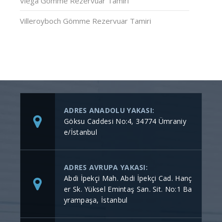
Viega Gömme Rezervuar Tamiri
Villeroyboch Gömme Rezervuar Tamiri
ADRES ANADOLU YAKASI:
Göksu Caddesi No:4, 34774 Ümraniy
e/İstanbul
ADRES AVRUPA YAKASI:
Abdi İpekçi Mah. Abdi İpekçi Cad. Hanç
er Sk. Yüksel Emintaş San. Sit. No:1 Ba
yrampaşa, İstanbul