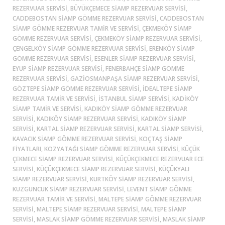
REZERVUAR SERVISI, BÜYÜKÇEMECE SIAMP REZERVUAR SERVISI,
CADDEBOSTAN SIAMP GÖMME REZERVUAR SERVISI, CADDEBOSTAN
SIAMP GÖMME REZERVUAR TAMIR VE SERVISI, ÇEKMEKÖY SIAMP
GÖMME REZERVUAR SERVISI, ÇEKMEKÖY SIAMP REZERVUAR SERVISI,
ÇENGELKÖY SIAMP GÖMME REZERVUAR SERVISI, ERENKÖY SIAMP
GÖMME REZERVUAR SERVISI, ESENLER SIAMP REZERVUAR SERVISI,
EYUP SIAMP REZERVUAR SERVISI, FENERBAHÇE SIAMP GÖMME
REZERVUAR SERVISI, GAZIOSMANPAŞA SIAMP REZERVUAR SERVISI,
GÖZTEPE SIAMP GÖMME REZERVUAR SERVISI, İDEALTEPE SIAMP
REZERVUAR TAMIR VE SERVISI, ISTANBUL SIAMP SERVISI, KADİKÖY
SIAMP TAMIR VE SERVISI, KADIKÖY SIAMP GÖMME REZERVUAR
SERVISI, KADIKÖY SIAMP REZERVUAR SERVISI, KADIKÖY SIAMP
SERVISI, KARTAL SIAMP REZERVUAR SERVISI, KARTAL SIAMP SERVISI,
KAVACIK SIAMP GÖMME REZERVUAR SERVISI, KOÇTAŞ SIAMP
FIYATLARI, KOZYATAĞI SIAMP GÖMME REZERVUAR SERVISI, KÜÇÜK
ÇEKMECE SIAMP REZERVUAR SERVISI, KÜÇÜKÇEKMECE REZERVUAR ECE
SERVISI, KÜÇÜKÇEKMECE SIAMP REZERVUAR SERVISI, KÜÇÜKYALI
SIAMP REZERVUAR SERVISI, KURTKÖY SIAMP REZERVUAR SERVISI,
KUZGUNCUK SIAMP REZERVUAR SERVISI, LEVENT SIAMP GÖMME
REZERVUAR TAMIR VE SERVISI, MALTEPE SIAMP GÖMME REZERVUAR
SERVISI, MALTEPE SIAMP REZERVUAR SERVISI, MALTEPE SIAMP
SERVISI, MASLAK SIAMP GÖMME REZERVUAR SERVISI, MASLAK SIAMP