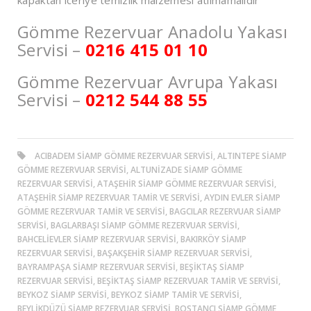
kapaktan iceriye temizlik malzemesi atılmamalıdır
Gömme Rezervuar Anadolu Yakası
Servisi –
0216 415 01 10
Gömme Rezervuar Avrupa Yakası
Servisi –
0212 544 88 55
ACIBADEM SIAMP GÖMME REZERVUAR SERVISI, ALTINTEPE SIAMP
GÖMME REZERVUAR SERVISI, ALTUNİZADE SIAMP GÖMME
REZERVUAR SERVISI, ATAŞEHIR SIAMP GÖMME REZERVUAR SERVISI,
ATAŞEHIR SIAMP REZERVUAR TAMIR VE SERVISI, AYDIN EVLER SIAMP
GÖMME REZERVUAR TAMIR VE SERVISI, BAGCILAR REZERVUAR SIAMP
SERVISI, BAGLARBAŞI SIAMP GÖMME REZERVUAR SERVISI,
BAHCELIEVLER SIAMP REZERVUAR SERVISI, BAKIRKÖY SIAMP
REZERVUAR SERVISI, BAŞAKŞEHIR SIAMP REZERVUAR SERVISI,
BAYRAMPAŞA SIAMP REZERVUAR SERVISI, BEŞİKTAŞ SIAMP
REZERVUAR SERVISI, BEŞİKTAŞ SIAMP REZERVUAR TAMIR VE SERVISI,
BEYKOZ SIAMP SERVISI, BEYKOZ SIAMP TAMIR VE SERVISI,
BEYLIKDÜZÜ SIAMP REZERVUAR SERVISI, BOSTANCI SIAMP GÖMME