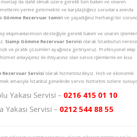
montajı da dahil olmak üzere gerekli tüm bakım ve onarım
metlerini yerine getirmekte ve karşılaştığınız sorunlara anında
p Gömme Rezervuar tamiri
ve yaşadığınız herhangi bir sorun
loji ekipmanlarımızın desteğiyle gerekli bakım ve onarım işlemler
uz.
Siamp Gömme Rezervuar Servisi
olarak İstanbul’un neres
ızlı ve pratik çözümleri ayağınıza getiriyoruz. Profesyonel ekip
met anlayışımız ile ihtiyacınız olan servis işlemlerini en kısa
Rezervuar Servisi
olarak hizmetinizdeyiz. Hızlı ve ekonomik
irmek amacıyla İstanbul genelinde servis hizmetini sizlere sunuy
 Yakası Servisi –
0216 415 01 10
Yakası Servisi –
0212 544 88 55