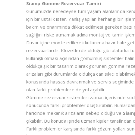
Siamp Gömme Rezervuar Tamiri
Günümüzde neredeyse tüm yaşam alanlarında kendin
için bir ustalık ister. Yanlış yapılan herhangi bir i
bakım ve onarımında dikkat edilmesi gereken bazı 
sağlığını riske atmamak adına montaj ve tamir işlem
Duvar içine monte edilerek kullanıma hazır hale g
rezervuarlardır. Klozetlerde olduğu gibi alaturka tu
kullanışlı olması açısından gömülmüş sistemler hali
oldukça şık bir tasarım olarak görünen gömme rez
arızaları gibi durumlarda oldukça can sıkıcı olabil
konusunda hassas davranmak ve servis seçiminde dikk
olan farklı problemlere de yol açabilir.
Gömme rezervuar sistemleri zaman içerisinde suda 
sonucunda farklı problemler oluşturabilir. Bunlardan
haricinde mekanik arızaların sebep olduğu ve
Siam
çıkabilir. Bu konuda işinde uzman kişiler tarafından
Farklı problemler karşısında farklı çözüm yolları su