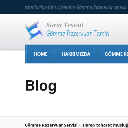
İstanbul'un tüm ilçelerine Gömme Rezervuar servisi 
HOME
HAKKIMIZDA
GÖMME RE
Blog
Gömme Rezervuar Servisi
>
siamp taharet musluğ