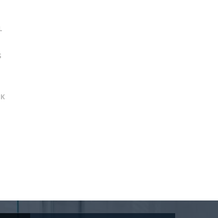
L
S
EK