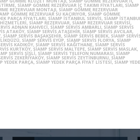
 SIAMP GÖMME KLOZET MONTAJI, SIAMP GÖMME REZERVUAR İÇ
ŞTIRME, SIAMP GÖMME REZERVUAR İÇ TAKIMI FIYATLARI, SIAMP
MME REZERVUAR MONTAJI, SIAMP GÖMME REZERVUAR
IAMP GÖMME REZERVUAR SU KAÇIRIYOR, SIAMP GÖMME
K PARÇA FIYATLARI, SIAMP ISTANBUL SERVIS, SIAMP ISTANBU
HIZMETLERI, SIAMP REZERVUAR, SIAMP REZERVUAR SERVISI,
ERVIS ADNAN KAHVECI, SIAMP SERVIS AMBARLI, SIAMP SERVIS
S ATAKÖY, SIAMP SERVIS ATAŞEHIR, SIAMP SERVIS AVCILAR,
, SIAMP SERVIS BAŞAKŞEHIR, SIAMP SERVIS BEBEK, SIAMP SERVI
YLIKDÜZÜ, SIAMP SERVIS EYÜP, SIAMP SERVIS FLORYA, SIAMP
ERVIS KADIKÖY, SIAMP SERVIS KAĞITHANE, SIAMP SERVIS
RVIS KURTKÖY, SIAMP SERVIS MALTEPE, SIAMP SERVIS MASLAK,
AMP SERVIS ŞIŞLI, SIAMP SERVIS TELEFON NUMARASI, SIAMP
SERVIS ZEKERIYAKÖY, SIAMP SERVIS ZEYTINBURNU, SIAMP
 YEDEK PARÇA, SIAMP YEDEK PARÇA FIYAT LISTESI, SIAMP YED