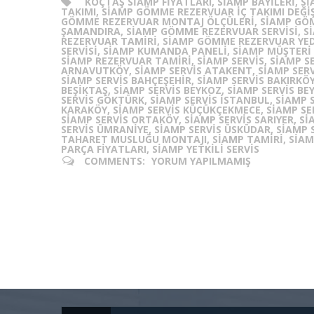
KOÇTAŞ SIAMP FIYATLARI, SIAMP BAYILERI,
TAKIMI, SIAMP GÖMME REZERVUAR İÇ TAKIMI DEĞI
GÖMME REZERVUAR MONTAJ ÖLÇÜLERI, SIAMP GÖ
ŞAMANDIRA, SIAMP GÖMME REZERVUAR SERVISI, S
REZERVUAR TAMIRI, SIAMP GÖMME REZERVUAR YEDE
SERVISI, SIAMP KUMANDA PANELI, SIAMP MÜŞTERI 
SIAMP REZERVUAR TAMIRI, SIAMP SERVIS, SIAMP S
ARNAVUTKÖY, SIAMP SERVIS ATAKENT, SIAMP SERVI
SIAMP SERVIS BAHÇEŞEHIR, SIAMP SERVIS BAKIRKÖY
BEŞIKTAŞ, SIAMP SERVIS BEYKOZ, SIAMP SERVIS BE
SERVIS GÖKTÜRK, SIAMP SERVIS ISTANBUL, SIAMP S
KARAKÖY, SIAMP SERVIS KÜÇÜKÇEKMECE, SIAMP SE
SIAMP SERVIS ORTAKÖY, SIAMP SERVIS SARIYER, SI
SERVIS ÜMRANIYE, SIAMP SERVIS ÜSKÜDAR, SIAMP 
TAHARET MUSLUĞU MONTAJI, SIAMP TAMIRI, SIAMP
PARÇA FIYATLARI, SIAMP YETKILI SERVIS
COMMENTS:
YORUM YAPILMAMIŞ