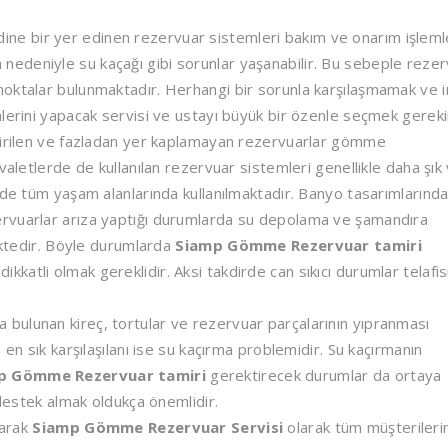
e bir yer edinen rezervuar sistemleri bakım ve onarım işleml
şlem nedeniyle su kaçağı gibi sorunlar yaşanabilir. Bu sebeple reze
noktalar bulunmaktadır. Herhangi bir sorunla karşılaşmamak ve 
lerini yapacak servisi ve ustayı büyük bir özenle seçmek gereki
etirilen ve fazladan yer kaplamayan rezervuarlar gömme
valetlerde de kullanılan rezervuar sistemleri genellikle daha şık
nde tüm yaşam alanlarında kullanılmaktadır. Banyo tasarımlarınd
ervuarlar arıza yaptığı durumlarda su depolama ve şamandıra
mektedir. Böyle durumlarda
Siamp Gömme Rezervuar tamiri
atli olmak gereklidir. Aksi takdirde can sıkıcı durumlar telafis
bulunan kireç, tortular ve rezervuar parçalarının yıpranması
 en sık karşılaşılanı ise su kaçırma problemidir. Su kaçırmanın
p Gömme Rezervuar tamiri
gerektirecek durumlar da ortaya
 destek almak oldukça önemlidir.
narak
Siamp Gömme Rezervuar Servisi
olarak tüm müşteriler