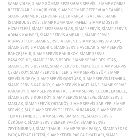
ŞAMANDIRA, SIAMP GÖMME REZERVUAR SERVISI, SIAMP GÖMME
REZERVUAR SU KAÇIRIYOR, SIAMP GÖMME REZERVUAR TAMIRI,
SIAMP GÖMME REZERVUAR YEDEK PARÇA FIYATLARI, SIAMP
ISTANBUL SERVIS, SIAMP KUMANDA PANELI, SIAMP MÜŞTERI
HIZMETLERI, SIAMP REZERVUARLAR, SIAMP SERVIS, SIAMP SERVIS
ADNAN KAHVECI, SIAMP SERVIS AMBARLI, SIAMP SERVIS
ARNAVUTKÖY, SIAMP SERVIS ATAKENT, SIAMP SERVIS ATAKÖY,
SIAMP SERVIS ATAŞEHIR, SIAMP SERVIS AVCILAR, SIAMP SERVIS
BAHÇEŞEHIR, SIAMP SERVIS BAKIRKÖY, SIAMP SERVIS
BAŞAKŞEHIR, SIAMP SERVIS BEBEK, SIAMP SERVIS BEŞIKTAŞ,
SIAMP SERVIS BEYKOZ, SIAMP SERVIS BEYLIKDÜZÜ, SIAMP SERVIS
ÇEKMEKÖY, SIAMP SERVIS ETILER, SIAMP SERVIS EYÜP, SIAMP
SERVIS FLORYA, SIAMP SERVIS GÖKTÜRK, SIAMP SERVIS ISTANBUL,
SIAMP SERVIS KADIKÖY, SIAMP SERVIS KAĞITHANE, SIAMP SERVIS
KARAKÖY, SIAMP SERVIS KARTAL, SIAMP SERVIS KÜÇÜKÇEKMECE,
SIAMP SERVIS KURTKÖY, SIAMP SERVIS MALTEPE, SIAMP SERVIS
MASLAK, SIAMP SERVIS ORTAKÖY, SIAMP SERVIS SARIYER, SIAMP
SERVIS ŞIŞLI, SIAMP SERVIS TELEFON NUMARASI, SIAMP SERVIS
TEMA ISTANBUL, SIAMP SERVIS ÜMRANIYE, SIAMP SERVIS
ÜSKÜDAR, SIAMP SERVIS ZEKERIYAKÖY, SIAMP SERVIS
ZEYTINBURNU, SIAMP TAMIRI, SIAMP YEDEK PARÇA, SIAMP YEDEK
PARÇA FIYAT LISTESI, SIAMP YEDEK PARÇA FIYATLARI, SIAMP