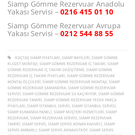
Siamp Gömme Rezervuar Anadolu
Yakası Servisi –
0216 415 01 10
Siamp Gömme Rezervuar Avrupa
Yakası Servisi –
0212 544 88 55
KOÇTAŞ SIAMP FIYATLARI, SIAMP BAYILERI, SIAMP GÖMME
KLOZET MONTAJI, SIAMP GÖMME REZERVUAR İÇ TAKIMI, SIAMP
GÖMME REZERVUAR İÇ TAKIMI DEĞIŞTIRME, SIAMP GÖMME
REZERVUAR İÇ TAKIMI FIYATLARI, SIAMP GÖMME REZERVUAR
MONTAJ ÖLÇÜLERI, SIAMP GÖMME REZERVUAR MONTAJI, SIAMP
GÖMME REZERVUAR ŞAMANDIRA, SIAMP GÖMME REZERVUAR
SERVISI, SIAMP GÖMME REZERVUAR SU KAÇIRIYOR, SIAMP GÖMME
REZERVUAR TAMIRI, SIAMP GÖMME REZERVUAR YEDEK PARÇA
FIYATLARI, SIAMP ISTANBUL SERVIS, SIAMP ISTANBUL SERVISI,
SIAMP KUMANDA PANELI, SIAMP MÜŞTERI HIZMETLERI, SIAMP
REZERVUAR, SIAMP REZERVUAR SERVISI, SIAMP REZERVUAR
TAMIRI, SIAMP SERVIS, SIAMP SERVIS ADNAN KAHVECI, SIAMP
SERVIS AMBARLI, SIAMP SERVIS ARNAVUTKÖY, SIAMP SERVIS