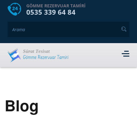
HOME
HAKKIMIZDA
GÖMME REZERVUAR TAMIRI
0535 339 64 84
GÖMME REZERVUAR MARKALARI
HIZMET VERDIĞIMIZ İLÇELER
İLETIŞIM
RANDEVU AL
Blog