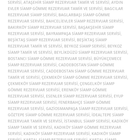
SERVISI, ATAŞEHIR SIAMP REZERVUAR TAMIR VE SERVISI, AYDIN
EVLER SIAMP GÖMME REZERVUAR TAMIR VE SERVISI, BAGCILAR
REZERVUAR SIAMP SERVISI, BAGLARBAŞI SIAMP GÖMME
REZERVUAR SERVISI, BAHCELIEVLER SIAMP REZERVUAR SERVISI,
BAKIRKÖY SIAMP REZERVUAR SERVISI, BAŞAKŞEHIR SIAMP
REZERVUAR SERVISI, BAYRAMPAŞA SIAMP REZERVUAR SERVISI,
BEŞİKTAŞ SIAMP REZERVUAR SERVISI, BEŞİKTAŞ SIAMP
REZERVUAR TAMIR VE SERVISI, BEYKOZ SIAMP SERVISI, BEYKOZ
SIAMP TAMIR VE SERVISI, BEYLIKDÜZÜ SIAMP REZERVUAR SERVISI,
BOSTANCI SIAMP GÖMME REZERVUAR SERVISI, BÜYÜKÇEMECE
SIAMP REZERVUAR SERVISI, CADDEBOSTAN SIAMP GÖMME
REZERVUAR SERVISI, CADDEBOSTAN SIAMP GÖMME REZERVUAR
TAMIR VE SERVISI, ÇEKMEKÖY SIAMP GÖMME REZERVUAR SERVISI,
ÇEKMEKÖY SIAMP REZERVUAR SERVISI, ÇENGELKÖY SIAMP
GÖMME REZERVUAR SERVISI, ERENKÖY SIAMP GÖMME
REZERVUAR SERVISI, ESENLER SIAMP REZERVUAR SERVISI, EYUP
SIAMP REZERVUAR SERVISI, FENERBAHÇE SIAMP GÖMME
REZERVUAR SERVISI, GAZIOSMANPAŞA SIAMP REZERVUAR SERVISI,
GÖZTEPE SIAMP GÖMME REZERVUAR SERVISI, İDEALTEPE SIAMP
REZERVUAR TAMIR VE SERVISI, ISTANBUL SIAMP SERVISI, KADİKÖY
SIAMP TAMIR VE SERVISI, KADIKÖY SIAMP GÖMME REZERVUAR
SERVISI, KADIKÖY SIAMP REZERVUAR SERVISI, KADIKÖY SIAMP
SERVISI, KARTAL SIAMP REZERVUAR SERVISI, KARTAL SIAMP