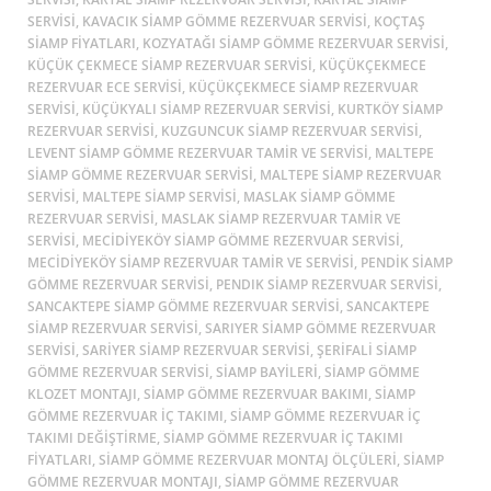
SERVISI, KAVACIK SIAMP GÖMME REZERVUAR SERVISI, KOÇTAŞ
SIAMP FIYATLARI, KOZYATAĞI SIAMP GÖMME REZERVUAR SERVISI,
KÜÇÜK ÇEKMECE SIAMP REZERVUAR SERVISI, KÜÇÜKÇEKMECE
REZERVUAR ECE SERVISI, KÜÇÜKÇEKMECE SIAMP REZERVUAR
SERVISI, KÜÇÜKYALI SIAMP REZERVUAR SERVISI, KURTKÖY SIAMP
REZERVUAR SERVISI, KUZGUNCUK SIAMP REZERVUAR SERVISI,
LEVENT SIAMP GÖMME REZERVUAR TAMIR VE SERVISI, MALTEPE
SIAMP GÖMME REZERVUAR SERVISI, MALTEPE SIAMP REZERVUAR
SERVISI, MALTEPE SIAMP SERVISI, MASLAK SIAMP GÖMME
REZERVUAR SERVISI, MASLAK SIAMP REZERVUAR TAMIR VE
SERVISI, MECIDIYEKÖY SIAMP GÖMME REZERVUAR SERVISI,
MECIDIYEKÖY SIAMP REZERVUAR TAMIR VE SERVISI, PENDIK SIAMP
GÖMME REZERVUAR SERVISI, PENDIK SIAMP REZERVUAR SERVISI,
SANCAKTEPE SIAMP GÖMME REZERVUAR SERVISI, SANCAKTEPE
SIAMP REZERVUAR SERVISI, SARIYER SIAMP GÖMME REZERVUAR
SERVISI, SARIYER SIAMP REZERVUAR SERVISI, ŞERIFALI SIAMP
GÖMME REZERVUAR SERVISI, SIAMP BAYILERI, SIAMP GÖMME
KLOZET MONTAJI, SIAMP GÖMME REZERVUAR BAKIMI, SIAMP
GÖMME REZERVUAR İÇ TAKIMI, SIAMP GÖMME REZERVUAR İÇ
TAKIMI DEĞIŞTIRME, SIAMP GÖMME REZERVUAR İÇ TAKIMI
FIYATLARI, SIAMP GÖMME REZERVUAR MONTAJ ÖLÇÜLERI, SIAMP
GÖMME REZERVUAR MONTAJI, SIAMP GÖMME REZERVUAR