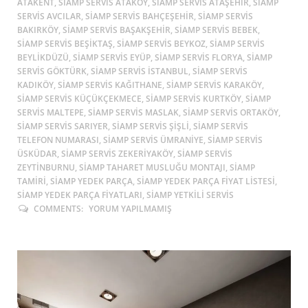
ATAKENT, SIAMP SERVIS ATAKÖY, SIAMP SERVIS ATAŞEHIR, SIAMP
SERVIS AVCILAR, SIAMP SERVIS BAHÇEŞEHIR, SIAMP SERVIS
BAKIRKÖY, SIAMP SERVIS BAŞAKŞEHIR, SIAMP SERVIS BEBEK,
SIAMP SERVIS BEŞIKTAŞ, SIAMP SERVIS BEYKOZ, SIAMP SERVIS
BEYLIKDÜZÜ, SIAMP SERVIS EYÜP, SIAMP SERVIS FLORYA, SIAMP
SERVIS GÖKTÜRK, SIAMP SERVIS ISTANBUL, SIAMP SERVIS
KADIKÖY, SIAMP SERVIS KAĞITHANE, SIAMP SERVIS KARAKÖY,
SIAMP SERVIS KÜÇÜKÇEKMECE, SIAMP SERVIS KURTKÖY, SIAMP
SERVIS MALTEPE, SIAMP SERVIS MASLAK, SIAMP SERVIS ORTAKÖY,
SIAMP SERVIS SARIYER, SIAMP SERVIS ŞIŞLI, SIAMP SERVIS
TELEFON NUMARASI, SIAMP SERVIS ÜMRANIYE, SIAMP SERVIS
ÜSKÜDAR, SIAMP SERVIS ZEKERIYAKÖY, SIAMP SERVIS
ZEYTINBURNU, SIAMP TAHARET MUSLUĞU MONTAJI, SIAMP
TAMIRI, SIAMP YEDEK PARÇA, SIAMP YEDEK PARÇA FIYAT LISTESI,
SIAMP YEDEK PARÇA FIYATLARI, SIAMP YETKILI SERVIS
COMMENTS:
YORUM YAPILMAMIŞ