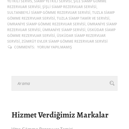
YETKILI SERVIS, SIAMP YETKILI SERVISI, ŞİLE SIAMP GÖMME
REZERVUAR SERVISI, ŞIŞLI SIAMP REZERVUAR SERVISI,
SULTANBEYLİ SIAMP GÖMME REZERVUAR SERVISI, TUZLA SIAMP
GÖMME REZERVUAR SERVISI, TUZLA SIAMP TAMIR VE SERVISI,
ÜMRANIYE SIAMP GÖMME REZERVUAR SERVISI, ÜMRANIYE SIAMP
REZERVUAR SERVISI, ÜMRANIYE SIAMP SERVISI, ÜSKÜDAR SIAMP
GÖMME REZERVUAR SERVISI, ÜSKÜDAR SIAMP REZERVUAR
SERVISI, ZÜMRÜT EVLER SIAMP GÖMME REZERVUAR SERVISI
COMMENTS:
YORUM YAPILMAMIŞ
Hizmet Verdiğimiz Markalar