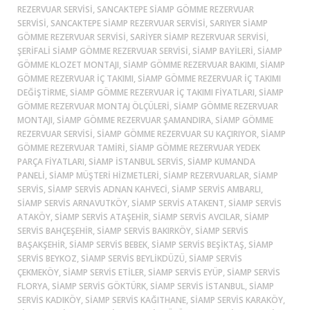
REZERVUAR SERVISI, SANCAKTEPE SIAMP GÖMME REZERVUAR
SERVISI, SANCAKTEPE SIAMP REZERVUAR SERVISI, SARIYER SIAMP
GÖMME REZERVUAR SERVISI, SARIYER SIAMP REZERVUAR SERVISI,
ŞERIFALI SIAMP GÖMME REZERVUAR SERVISI, SIAMP BAYILERI, SIAMP
GÖMME KLOZET MONTAJI, SIAMP GÖMME REZERVUAR BAKIMI, SIAMP
GÖMME REZERVUAR İÇ TAKIMI, SIAMP GÖMME REZERVUAR İÇ TAKIMI
DEĞIŞTIRME, SIAMP GÖMME REZERVUAR İÇ TAKIMI FIYATLARI, SIAMP
GÖMME REZERVUAR MONTAJ ÖLÇÜLERI, SIAMP GÖMME REZERVUAR
MONTAJI, SIAMP GÖMME REZERVUAR ŞAMANDIRA, SIAMP GÖMME
REZERVUAR SERVISI, SIAMP GÖMME REZERVUAR SU KAÇIRIYOR, SIAMP
GÖMME REZERVUAR TAMIRI, SIAMP GÖMME REZERVUAR YEDEK
PARÇA FIYATLARI, SIAMP ISTANBUL SERVIS, SIAMP KUMANDA
PANELI, SIAMP MÜŞTERI HIZMETLERI, SIAMP REZERVUARLAR, SIAMP
SERVIS, SIAMP SERVIS ADNAN KAHVECI, SIAMP SERVIS AMBARLI,
SIAMP SERVIS ARNAVUTKÖY, SIAMP SERVIS ATAKENT, SIAMP SERVIS
ATAKÖY, SIAMP SERVIS ATAŞEHIR, SIAMP SERVIS AVCILAR, SIAMP
SERVIS BAHÇEŞEHIR, SIAMP SERVIS BAKIRKÖY, SIAMP SERVIS
BAŞAKŞEHIR, SIAMP SERVIS BEBEK, SIAMP SERVIS BEŞIKTAŞ, SIAMP
SERVIS BEYKOZ, SIAMP SERVIS BEYLIKDÜZÜ, SIAMP SERVIS
ÇEKMEKÖY, SIAMP SERVIS ETILER, SIAMP SERVIS EYÜP, SIAMP SERVIS
FLORYA, SIAMP SERVIS GÖKTÜRK, SIAMP SERVIS ISTANBUL, SIAMP
SERVIS KADIKÖY, SIAMP SERVIS KAĞITHANE, SIAMP SERVIS KARAKÖY,