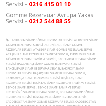
Servisi –
0216 415 01 10
Gömme Rezervuar Avrupa Yakası
Servisi –
0212 544 88 55
ACIBADEM SIAMP GÖMME REZERVUAR SERVISI, ALTINTEPE SIAMP
GÖMME REZERVUAR SERVISI, ALTUNİZADE SIAMP GÖMME
REZERVUAR SERVISI, ATAŞEHIR SIAMP GÖMME REZERVUAR SERVISI,
ATAŞEHIR SIAMP REZERVUAR TAMIR VE SERVISI, AYDIN EVLER SIAMP
GÖMME REZERVUAR TAMIR VE SERVISI, BAGCILAR REZERVUAR SIAMP
SERVISI, BAGLARBAŞI SIAMP GÖMME REZERVUAR SERVISI,
BAHCELIEVLER SIAMP REZERVUAR SERVISI, BAKIRKÖY SIAMP
REZERVUAR SERVISI, BAŞAKŞEHIR SIAMP REZERVUAR SERVISI,
BAYRAMPAŞA SIAMP REZERVUAR SERVISI, BEŞİKTAŞ SIAMP
REZERVUAR SERVISI, BEŞİKTAŞ SIAMP REZERVUAR TAMIR VE SERVISI,
BEYKOZ SIAMP SERVISI, BEYKOZ SIAMP TAMIR VE SERVISI,
BEYLIKDÜZÜ SIAMP REZERVUAR SERVISI, BOSTANCI SIAMP GÖMME
REZERVUAR SERVISI, BÜYÜKÇEMECE SIAMP REZERVUAR SERVISI,
CADDEBOSTAN SIAMP GÖMME REZERVUAR SERVISI, CADDEBOSTAN