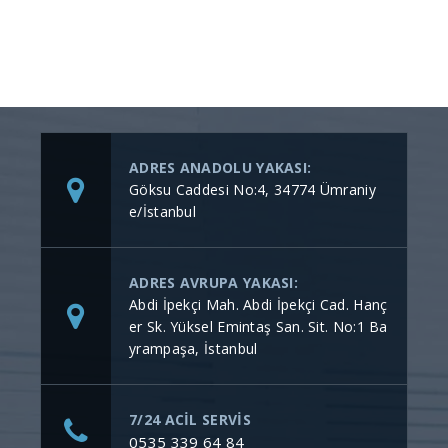
ADRES ANADOLU YAKASI:
Göksu Caddesi No:4, 34774 Ümraniy
e/İstanbul
ADRES AVRUPA YAKASI:
Abdi İpekçi Mah. Abdi İpekçi Cad. Hanç
er Sk. Yüksel Emintaş San. Sit. No:1 Ba
yrampaşa, İstanbul
7/24 ACİL SERVİS
0535 339 64 84