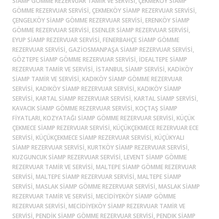
SIAMP GÖMME REZERVUAR TAMIR VE SERVISI, ÇEKMEKÖY SIAMP
GÖMME REZERVUAR SERVISI, ÇEKMEKÖY SIAMP REZERVUAR SERVISI,
ÇENGELKÖY SIAMP GÖMME REZERVUAR SERVISI, ERENKÖY SIAMP
GÖMME REZERVUAR SERVISI, ESENLER SIAMP REZERVUAR SERVISI,
EYUP SIAMP REZERVUAR SERVISI, FENERBAHÇE SIAMP GÖMME
REZERVUAR SERVISI, GAZIOSMANPAŞA SIAMP REZERVUAR SERVISI,
GÖZTEPE SIAMP GÖMME REZERVUAR SERVISI, İDEALTEPE SIAMP
REZERVUAR TAMIR VE SERVISI, ISTANBUL SIAMP SERVISI, KADİKÖY
SIAMP TAMIR VE SERVISI, KADIKÖY SIAMP GÖMME REZERVUAR
SERVISI, KADIKÖY SIAMP REZERVUAR SERVISI, KADIKÖY SIAMP
SERVISI, KARTAL SIAMP REZERVUAR SERVISI, KARTAL SIAMP SERVISI,
KAVACIK SIAMP GÖMME REZERVUAR SERVISI, KOÇTAŞ SIAMP
FIYATLARI, KOZYATAĞI SIAMP GÖMME REZERVUAR SERVISI, KÜÇÜK
ÇEKMECE SIAMP REZERVUAR SERVISI, KÜÇÜKÇEKMECE REZERVUAR ECE
SERVISI, KÜÇÜKÇEKMECE SIAMP REZERVUAR SERVISI, KÜÇÜKYALI
SIAMP REZERVUAR SERVISI, KURTKÖY SIAMP REZERVUAR SERVISI,
KUZGUNCUK SIAMP REZERVUAR SERVISI, LEVENT SIAMP GÖMME
REZERVUAR TAMIR VE SERVISI, MALTEPE SIAMP GÖMME REZERVUAR
SERVISI, MALTEPE SIAMP REZERVUAR SERVISI, MALTEPE SIAMP
SERVISI, MASLAK SIAMP GÖMME REZERVUAR SERVISI, MASLAK SIAMP
REZERVUAR TAMIR VE SERVISI, MECIDIYEKÖY SIAMP GÖMME
REZERVUAR SERVISI, MECIDIYEKÖY SIAMP REZERVUAR TAMIR VE
SERVISI, PENDIK SIAMP GÖMME REZERVUAR SERVISI, PENDIK SIAMP