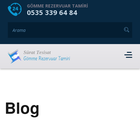
HOME
HAKKIMIZDA
GÖMME REZERVUAR TAMIRI
0535 339 64 84
GÖMME REZERVUAR MARKALARI
HIZMET VERDIĞIMIZ İLÇELER
İLETIŞIM
RANDEVU AL
Blog