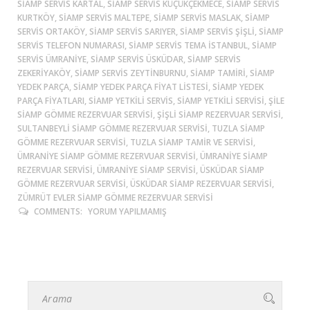
SIAMP SERVIS KARTAL, SIAMP SERVIS KÜÇÜKÇEKMECE, SIAMP SERVIS
KURTKÖY, SIAMP SERVIS MALTEPE, SIAMP SERVIS MASLAK, SIAMP
SERVIS ORTAKÖY, SIAMP SERVIS SARIYER, SIAMP SERVIS ŞIŞLI, SIAMP
SERVIS TELEFON NUMARASI, SIAMP SERVIS TEMA ISTANBUL, SIAMP
SERVIS ÜMRANIYE, SIAMP SERVIS ÜSKÜDAR, SIAMP SERVIS
ZEKERIYAKÖY, SIAMP SERVIS ZEYTINBURNU, SIAMP TAMIRI, SIAMP
YEDEK PARÇA, SIAMP YEDEK PARÇA FIYAT LISTESI, SIAMP YEDEK
PARÇA FIYATLARI, SIAMP YETKILI SERVIS, SIAMP YETKILI SERVISI, ŞİLE
SIAMP GÖMME REZERVUAR SERVISI, ŞIŞLI SIAMP REZERVUAR SERVISI,
SULTANBEYLİ SIAMP GÖMME REZERVUAR SERVISI, TUZLA SIAMP
GÖMME REZERVUAR SERVISI, TUZLA SIAMP TAMIR VE SERVISI,
ÜMRANIYE SIAMP GÖMME REZERVUAR SERVISI, ÜMRANIYE SIAMP
REZERVUAR SERVISI, ÜMRANIYE SIAMP SERVISI, ÜSKÜDAR SIAMP
GÖMME REZERVUAR SERVISI, ÜSKÜDAR SIAMP REZERVUAR SERVISI,
ZÜMRÜT EVLER SIAMP GÖMME REZERVUAR SERVISI
COMMENTS:
YORUM YAPILMAMIŞ