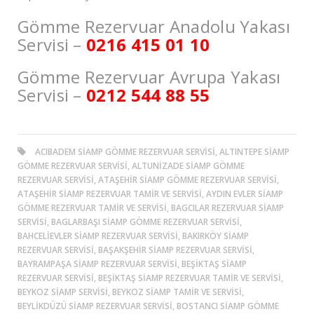
Gömme Rezervuar Anadolu Yakası
Servisi –
0216 415 01 10
Gömme Rezervuar Avrupa Yakası
Servisi –
0212 544 88 55
ACIBADEM SIAMP GÖMME REZERVUAR SERVISI, ALTINTEPE SIAMP
GÖMME REZERVUAR SERVISI, ALTUNİZADE SIAMP GÖMME
REZERVUAR SERVISI, ATAŞEHIR SIAMP GÖMME REZERVUAR SERVISI,
ATAŞEHIR SIAMP REZERVUAR TAMIR VE SERVISI, AYDIN EVLER SIAMP
GÖMME REZERVUAR TAMIR VE SERVISI, BAGCILAR REZERVUAR SIAMP
SERVISI, BAGLARBAŞI SIAMP GÖMME REZERVUAR SERVISI,
BAHCELIEVLER SIAMP REZERVUAR SERVISI, BAKIRKÖY SIAMP
REZERVUAR SERVISI, BAŞAKŞEHIR SIAMP REZERVUAR SERVISI,
BAYRAMPAŞA SIAMP REZERVUAR SERVISI, BEŞİKTAŞ SIAMP
REZERVUAR SERVISI, BEŞİKTAŞ SIAMP REZERVUAR TAMIR VE SERVISI,
BEYKOZ SIAMP SERVISI, BEYKOZ SIAMP TAMIR VE SERVISI,
BEYLIKDÜZÜ SIAMP REZERVUAR SERVISI, BOSTANCI SIAMP GÖMME