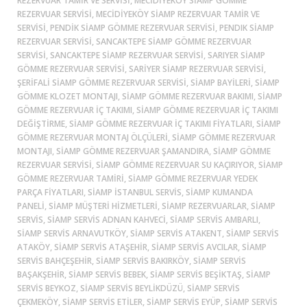
REZERVUAR TAMIR VE SERVISI, MECIDIYEKÖY SIAMP GÖMME
REZERVUAR SERVISI, MECIDIYEKÖY SIAMP REZERVUAR TAMIR VE
SERVISI, PENDIK SIAMP GÖMME REZERVUAR SERVISI, PENDIK SIAMP
REZERVUAR SERVISI, SANCAKTEPE SIAMP GÖMME REZERVUAR
SERVISI, SANCAKTEPE SIAMP REZERVUAR SERVISI, SARIYER SIAMP
GÖMME REZERVUAR SERVISI, SARIYER SIAMP REZERVUAR SERVISI,
ŞERIFALI SIAMP GÖMME REZERVUAR SERVISI, SIAMP BAYILERI, SIAMP
GÖMME KLOZET MONTAJI, SIAMP GÖMME REZERVUAR BAKIMI, SIAMP
GÖMME REZERVUAR İÇ TAKIMI, SIAMP GÖMME REZERVUAR İÇ TAKIMI
DEĞIŞTIRME, SIAMP GÖMME REZERVUAR İÇ TAKIMI FIYATLARI, SIAMP
GÖMME REZERVUAR MONTAJ ÖLÇÜLERI, SIAMP GÖMME REZERVUAR
MONTAJI, SIAMP GÖMME REZERVUAR ŞAMANDIRA, SIAMP GÖMME
REZERVUAR SERVISI, SIAMP GÖMME REZERVUAR SU KAÇIRIYOR, SIAMP
GÖMME REZERVUAR TAMIRI, SIAMP GÖMME REZERVUAR YEDEK
PARÇA FIYATLARI, SIAMP ISTANBUL SERVIS, SIAMP KUMANDA
PANELI, SIAMP MÜŞTERI HIZMETLERI, SIAMP REZERVUARLAR, SIAMP
SERVIS, SIAMP SERVIS ADNAN KAHVECI, SIAMP SERVIS AMBARLI,
SIAMP SERVIS ARNAVUTKÖY, SIAMP SERVIS ATAKENT, SIAMP SERVIS
ATAKÖY, SIAMP SERVIS ATAŞEHIR, SIAMP SERVIS AVCILAR, SIAMP
SERVIS BAHÇEŞEHIR, SIAMP SERVIS BAKIRKÖY, SIAMP SERVIS
BAŞAKŞEHIR, SIAMP SERVIS BEBEK, SIAMP SERVIS BEŞIKTAŞ, SIAMP
SERVIS BEYKOZ, SIAMP SERVIS BEYLIKDÜZÜ, SIAMP SERVIS
ÇEKMEKÖY, SIAMP SERVIS ETILER, SIAMP SERVIS EYÜP, SIAMP SERVIS