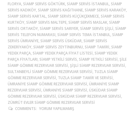
FLORYA, SIAMP SERVIS GÖKTÜRK, SIAMP SERVIS ISTANBUL, SIAMP
SERVIS KADIKÖY, SIAMP SERVIS KAĞITHANE, SIAMP SERVIS KARAKÖY,
SIAMP SERVIS KARTAL, SIAMP SERVIS KÜÇÜKÇEKMECE, SIAMP SERVIS
KURTKÖY, SIAMP SERVIS MALTEPE, SIAMP SERVIS MASLAK, SIAMP
SERVIS ORTAKÖY, SIAMP SERVIS SARIYER, SIAMP SERVIS ŞIŞLI, SIAMP
SERVIS TELEFON NUMARASI, SIAMP SERVIS TEMA ISTANBUL, SIAMP
SERVIS ÜMRANIYE, SIAMP SERVIS ÜSKÜDAR, SIAMP SERVIS
ZEKERIYAKÖY, SIAMP SERVIS ZEYTINBURNU, SIAMP TAMIRI, SIAMP
YEDEK PARÇA, SIAMP YEDEK PARÇA FIYAT LISTESI, SIAMP YEDEK
PARÇA FIYATLARI, SIAMP YETKILI SERVIS, SIAMP YETKILI SERVISI, ŞİLE
SIAMP GÖMME REZERVUAR SERVISI, ŞIŞLI SIAMP REZERVUAR SERVISI,
SULTANBEYLİ SIAMP GÖMME REZERVUAR SERVISI, TUZLA SIAMP
GÖMME REZERVUAR SERVISI, TUZLA SIAMP TAMIR VE SERVISI,
ÜMRANIYE SIAMP GÖMME REZERVUAR SERVISI, ÜMRANIYE SIAMP
REZERVUAR SERVISI, ÜMRANIYE SIAMP SERVISI, ÜSKÜDAR SIAMP
GÖMME REZERVUAR SERVISI, ÜSKÜDAR SIAMP REZERVUAR SERVISI,
ZÜMRÜT EVLER SIAMP GÖMME REZERVUAR SERVISI
COMMENTS:
YORUM YAPILMAMIŞ