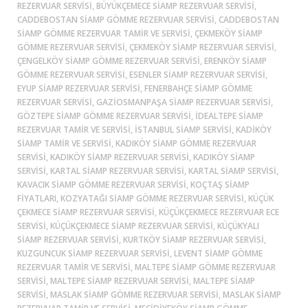
REZERVUAR SERVISI, BÜYÜKÇEMECE SIAMP REZERVUAR SERVISI,
CADDEBOSTAN SIAMP GÖMME REZERVUAR SERVISI, CADDEBOSTAN
SIAMP GÖMME REZERVUAR TAMIR VE SERVISI, ÇEKMEKÖY SIAMP
GÖMME REZERVUAR SERVISI, ÇEKMEKÖY SIAMP REZERVUAR SERVISI,
ÇENGELKÖY SIAMP GÖMME REZERVUAR SERVISI, ERENKÖY SIAMP
GÖMME REZERVUAR SERVISI, ESENLER SIAMP REZERVUAR SERVISI,
EYUP SIAMP REZERVUAR SERVISI, FENERBAHÇE SIAMP GÖMME
REZERVUAR SERVISI, GAZIOSMANPAŞA SIAMP REZERVUAR SERVISI,
GÖZTEPE SIAMP GÖMME REZERVUAR SERVISI, İDEALTEPE SIAMP
REZERVUAR TAMIR VE SERVISI, ISTANBUL SIAMP SERVISI, KADİKÖY
SIAMP TAMIR VE SERVISI, KADIKÖY SIAMP GÖMME REZERVUAR
SERVISI, KADIKÖY SIAMP REZERVUAR SERVISI, KADIKÖY SIAMP
SERVISI, KARTAL SIAMP REZERVUAR SERVISI, KARTAL SIAMP SERVISI,
KAVACIK SIAMP GÖMME REZERVUAR SERVISI, KOÇTAŞ SIAMP
FIYATLARI, KOZYATAĞI SIAMP GÖMME REZERVUAR SERVISI, KÜÇÜK
ÇEKMECE SIAMP REZERVUAR SERVISI, KÜÇÜKÇEKMECE REZERVUAR ECE
SERVISI, KÜÇÜKÇEKMECE SIAMP REZERVUAR SERVISI, KÜÇÜKYALI
SIAMP REZERVUAR SERVISI, KURTKÖY SIAMP REZERVUAR SERVISI,
KUZGUNCUK SIAMP REZERVUAR SERVISI, LEVENT SIAMP GÖMME
REZERVUAR TAMIR VE SERVISI, MALTEPE SIAMP GÖMME REZERVUAR
SERVISI, MALTEPE SIAMP REZERVUAR SERVISI, MALTEPE SIAMP
SERVISI, MASLAK SIAMP GÖMME REZERVUAR SERVISI, MASLAK SIAMP