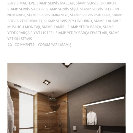
SERVIS MALTEPE, SIAMP SERVIS MASLAK, SIAMP SERVIS ORTAKÖY,
SIAMP SERVIS SARIYER, SIAMP SERVIS ŞIŞLI, SIAMP SERVIS TELEFON
NUMARASI, SIAMP SERVIS ÜMRANIYE, SIAMP SERVIS ÜSKÜDAR, SIAMP
SERVIS ZEKERIYAKÖY, SIAMP SERVIS ZEYTINBURNU, SIAMP TAHARET
MUSLUĞU MONTAJI, SIAMP TAMIRI, SIAMP YEDEK PARÇA, SIAMP
YEDEK PARÇA FIYAT LISTESI, SIAMP YEDEK PARÇA FIYATLARI, SIAMP
YETKILI SERVIS
COMMENTS:
YORUM YAPILMAMIŞ