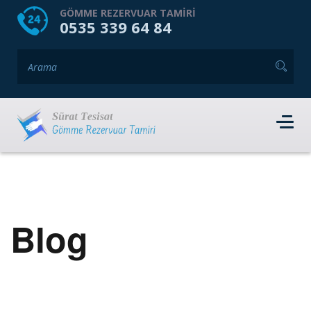
HOME
HAKKIMIZDA
GÖMME REZERVUAR TAMIRI
0535 339 64 84
GÖMME REZERVUAR MARKALARI
HIZMET VERDIĞIMIZ İLÇELER
İLETIŞIM
RANDEVU AL
Blog