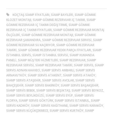
KOÇTAŞ SIAMP FIYATLARI, SIAMP BAYILERI, SIAMP GÖMME
KLOZET MONTAJI, SIAMP GÖMME REZERVUAR İÇ TAKIMI, SIAMP
GÖMME REZERVUAR İÇ TAKIMI DEĞIŞTIRME, SIAMP GÖMME
REZERVUAR İÇ TAKIMI FIYATLARI, SIAMP GÖMME REZERVUAR MONTAJ
ÖLÇÜLERI, SIAMP GÖMME REZERVUAR MONTAJI, SIAMP GÖMME
REZERVUAR ŞAMANDIRA, SIAMP GÖMME REZERVUAR SERVISI, SIAMP
GÖMME REZERVUAR SU KAÇIRIYOR, SIAMP GÖMME REZERVUAR
TAMIRI, SIAMP GÖMME REZERVUAR YEDEK PARÇA FIYATLARI, SIAMP
ISTANBUL SERVIS, SIAMP ISTANBUL SERVISI, SIAMP KUMANDA
PANELI, SIAMP MÜŞTERI HIZMETLERI, SIAMP REZERVUAR, SIAMP
REZERVUAR SERVISI, SIAMP REZERVUAR TAMIRI, SIAMP SERVIS, SIAMP
SERVIS ADNAN KAHVECI, SIAMP SERVIS AMBARLI, SIAMP SERVIS
ARNAVUTKÖY, SIAMP SERVIS ATAKENT, SIAMP SERVIS ATAKÖY,
SIAMP SERVIS ATAŞEHIR, SIAMP SERVIS AVCILAR, SIAMP SERVIS
BAHÇEŞEHIR, SIAMP SERVIS BAKIRKÖY, SIAMP SERVIS BAŞAKŞEHIR,
SIAMP SERVIS BEBEK, SIAMP SERVIS BEŞIKTAŞ, SIAMP SERVIS BEYKOZ,
SIAMP SERVIS BEYLIKDÜZÜ, SIAMP SERVIS EYÜP, SIAMP SERVIS
FLORYA, SIAMP SERVIS GÖKTÜRK, SIAMP SERVIS ISTANBUL, SIAMP
SERVIS KADIKÖY, SIAMP SERVIS KAĞITHANE, SIAMP SERVIS KARAKÖY,
SIAMP SERVIS KÜÇÜKÇEKMECE, SIAMP SERVIS KURTKÖY, SIAMP