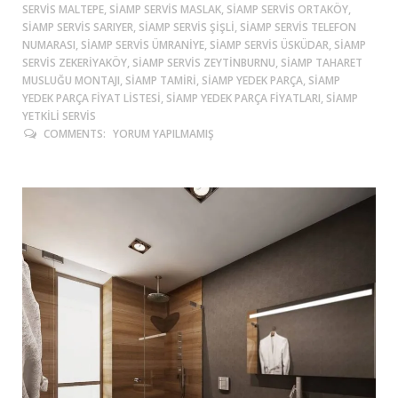
SERVIS MALTEPE, SIAMP SERVIS MASLAK, SIAMP SERVIS ORTAKÖY,
SIAMP SERVIS SARIYER, SIAMP SERVIS ŞIŞLI, SIAMP SERVIS TELEFON
NUMARASI, SIAMP SERVIS ÜMRANIYE, SIAMP SERVIS ÜSKÜDAR, SIAMP
SERVIS ZEKERIYAKÖY, SIAMP SERVIS ZEYTINBURNU, SIAMP TAHARET
MUSLUĞU MONTAJI, SIAMP TAMIRI, SIAMP YEDEK PARÇA, SIAMP
YEDEK PARÇA FIYAT LISTESI, SIAMP YEDEK PARÇA FIYATLARI, SIAMP
YETKILI SERVIS
COMMENTS:
YORUM YAPILMAMIŞ