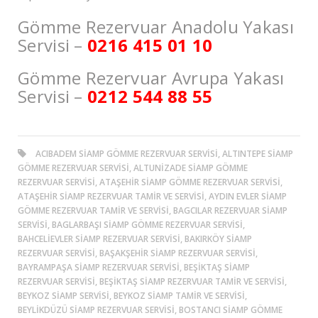
Gömme Rezervuar Anadolu Yakası
Servisi –
0216 415 01 10
Gömme Rezervuar Avrupa Yakası
Servisi –
0212 544 88 55
ACIBADEM SIAMP GÖMME REZERVUAR SERVISI, ALTINTEPE SIAMP
GÖMME REZERVUAR SERVISI, ALTUNİZADE SIAMP GÖMME
REZERVUAR SERVISI, ATAŞEHIR SIAMP GÖMME REZERVUAR SERVISI,
ATAŞEHIR SIAMP REZERVUAR TAMIR VE SERVISI, AYDIN EVLER SIAMP
GÖMME REZERVUAR TAMIR VE SERVISI, BAGCILAR REZERVUAR SIAMP
SERVISI, BAGLARBAŞI SIAMP GÖMME REZERVUAR SERVISI,
BAHCELIEVLER SIAMP REZERVUAR SERVISI, BAKIRKÖY SIAMP
REZERVUAR SERVISI, BAŞAKŞEHIR SIAMP REZERVUAR SERVISI,
BAYRAMPAŞA SIAMP REZERVUAR SERVISI, BEŞİKTAŞ SIAMP
REZERVUAR SERVISI, BEŞİKTAŞ SIAMP REZERVUAR TAMIR VE SERVISI,
BEYKOZ SIAMP SERVISI, BEYKOZ SIAMP TAMIR VE SERVISI,
BEYLIKDÜZÜ SIAMP REZERVUAR SERVISI, BOSTANCI SIAMP GÖMME