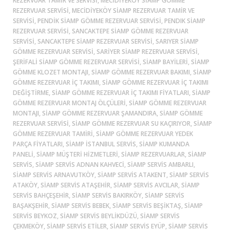
REZERVUAR TAMIR VE SERVISI, MECIDIYEKÖY SIAMP GÖMME
REZERVUAR SERVISI, MECIDIYEKÖY SIAMP REZERVUAR TAMIR VE
SERVISI, PENDIK SIAMP GÖMME REZERVUAR SERVISI, PENDIK SIAMP
REZERVUAR SERVISI, SANCAKTEPE SIAMP GÖMME REZERVUAR
SERVISI, SANCAKTEPE SIAMP REZERVUAR SERVISI, SARIYER SIAMP
GÖMME REZERVUAR SERVISI, SARIYER SIAMP REZERVUAR SERVISI,
ŞERIFALI SIAMP GÖMME REZERVUAR SERVISI, SIAMP BAYILERI, SIAMP
GÖMME KLOZET MONTAJI, SIAMP GÖMME REZERVUAR BAKIMI, SIAMP
GÖMME REZERVUAR İÇ TAKIMI, SIAMP GÖMME REZERVUAR İÇ TAKIMI
DEĞIŞTIRME, SIAMP GÖMME REZERVUAR İÇ TAKIMI FIYATLARI, SIAMP
GÖMME REZERVUAR MONTAJ ÖLÇÜLERI, SIAMP GÖMME REZERVUAR
MONTAJI, SIAMP GÖMME REZERVUAR ŞAMANDIRA, SIAMP GÖMME
REZERVUAR SERVISI, SIAMP GÖMME REZERVUAR SU KAÇIRIYOR, SIAMP
GÖMME REZERVUAR TAMIRI, SIAMP GÖMME REZERVUAR YEDEK
PARÇA FIYATLARI, SIAMP ISTANBUL SERVIS, SIAMP KUMANDA
PANELI, SIAMP MÜŞTERI HIZMETLERI, SIAMP REZERVUARLAR, SIAMP
SERVIS, SIAMP SERVIS ADNAN KAHVECI, SIAMP SERVIS AMBARLI,
SIAMP SERVIS ARNAVUTKÖY, SIAMP SERVIS ATAKENT, SIAMP SERVIS
ATAKÖY, SIAMP SERVIS ATAŞEHIR, SIAMP SERVIS AVCILAR, SIAMP
SERVIS BAHÇEŞEHIR, SIAMP SERVIS BAKIRKÖY, SIAMP SERVIS
BAŞAKŞEHIR, SIAMP SERVIS BEBEK, SIAMP SERVIS BEŞIKTAŞ, SIAMP
SERVIS BEYKOZ, SIAMP SERVIS BEYLIKDÜZÜ, SIAMP SERVIS
ÇEKMEKÖY, SIAMP SERVIS ETILER, SIAMP SERVIS EYÜP, SIAMP SERVIS