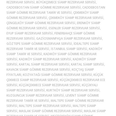
REZERVUAR SERVISI, BÜYÜKÇEMECE SIAMP REZERVUAR SERVISI,
CADDEBOSTAN SIAMP GÖMME REZERVUAR SERVISI, CADDEBOSTAN
SIAMP GÖMME REZERVUAR TAMIR VE SERVISI, ÇEKMEKÖY SIAMP
GÖMME REZERVUAR SERVISI, ÇEKMEKÖY SIAMP REZERVUAR SERVISI,
ÇENGELKÖY SIAMP GÖMME REZERVUAR SERVISI, ERENKÖY SIAMP
GÖMME REZERVUAR SERVISI, ESENLER SIAMP REZERVUAR SERVISI,
EYUP SIAMP REZERVUAR SERVISI, FENERBAHÇE SIAMP GÖMME
REZERVUAR SERVISI, GAZIOSMANPAŞA SIAMP REZERVUAR SERVISI,
GÖZTEPE SIAMP GÖMME REZERVUAR SERVISI, İDEALTEPE SIAMP
REZERVUAR TAMIR VE SERVISI, ISTANBUL SIAMP SERVISI, KADİKÖY
SIAMP TAMIR VE SERVISI, KADIKÖY SIAMP GÖMME REZERVUAR
SERVISI, KADIKÖY SIAMP REZERVUAR SERVISI, KADIKÖY SIAMP
SERVISI, KARTAL SIAMP REZERVUAR SERVISI, KARTAL SIAMP SERVISI,
KAVACIK SIAMP GÖMME REZERVUAR SERVISI, KOÇTAŞ SIAMP
FIYATLARI, KOZYATAĞI SIAMP GÖMME REZERVUAR SERVISI, KÜÇÜK
ÇEKMECE SIAMP REZERVUAR SERVISI, KÜÇÜKÇEKMECE REZERVUAR ECE
SERVISI, KÜÇÜKÇEKMECE SIAMP REZERVUAR SERVISI, KÜÇÜKYALI
SIAMP REZERVUAR SERVISI, KURTKÖY SIAMP REZERVUAR SERVISI,
KUZGUNCUK SIAMP REZERVUAR SERVISI, LEVENT SIAMP GÖMME
REZERVUAR TAMIR VE SERVISI, MALTEPE SIAMP GÖMME REZERVUAR
SERVISI, MALTEPE SIAMP REZERVUAR SERVISI, MALTEPE SIAMP
SERVISI, MASLAK SIAMP GÖMME REZERVUAR SERVISI, MASLAK SIAMP