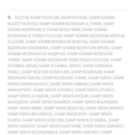
KOÇTAŞ SIAMP FIYATLARI, SIAMP BAYILERI, SIAMP GÖMME
KLOZET MONTAJI, SIAMP GÖMME REZERVUAR İÇ TAKIMI, SIAMP
GÖMME REZERVUAR İÇ TAKIMI DEĞIŞTIRME, SIAMP GÖMME
REZERVUAR İÇ TAKIMI FIYATLARI, SIAMP GÖMME REZERVUAR MONTAJ
ÖLÇÜLERI, SIAMP GÖMME REZERVUAR MONTAJI, SIAMP GÖMME
REZERVUAR ŞAMANDIRA, SIAMP GÖMME REZERVUAR SERVISI, SIAMP
GÖMME REZERVUAR SU KAÇIRIYOR, SIAMP GÖMME REZERVUAR
TAMIRI, SIAMP GÖMME REZERVUAR YEDEK PARÇA FIYATLARI, SIAMP
ISTANBUL SERVIS, SIAMP ISTANBUL SERVISI, SIAMP KUMANDA
PANELI, SIAMP MÜŞTERI HIZMETLERI, SIAMP REZERVUAR, SIAMP
REZERVUAR SERVISI, SIAMP REZERVUAR TAMIRI, SIAMP SERVIS, SIAMP
SERVIS ADNAN KAHVECI, SIAMP SERVIS AMBARLI, SIAMP SERVIS
ARNAVUTKÖY, SIAMP SERVIS ATAKENT, SIAMP SERVIS ATAKÖY,
SIAMP SERVIS ATAŞEHIR, SIAMP SERVIS AVCILAR, SIAMP SERVIS
BAHÇEŞEHIR, SIAMP SERVIS BAKIRKÖY, SIAMP SERVIS BAŞAKŞEHIR,
SIAMP SERVIS BEBEK, SIAMP SERVIS BEŞIKTAŞ, SIAMP SERVIS BEYKOZ,
SIAMP SERVIS BEYLIKDÜZÜ, SIAMP SERVIS EYÜP, SIAMP SERVIS
FLORYA, SIAMP SERVIS GÖKTÜRK, SIAMP SERVIS ISTANBUL, SIAMP
SERVIS KADIKÖY, SIAMP SERVIS KAĞITHANE, SIAMP SERVIS KARAKÖY,
SIAMP SERVIS KÜÇÜKÇEKMECE, SIAMP SERVIS KURTKÖY, SIAMP