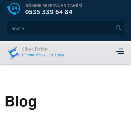
HOME
HAKKIMIZDA
GÖMME REZERVUAR TAMIRI
0535 339 64 84
GÖMME REZERVUAR MARKALARI
HIZMET VERDIĞIMIZ İLÇELER
İLETIŞIM
RANDEVU AL
Blog