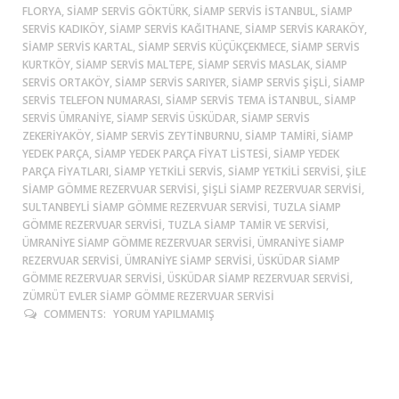
FLORYA, SIAMP SERVIS GÖKTÜRK, SIAMP SERVIS ISTANBUL, SIAMP
SERVIS KADIKÖY, SIAMP SERVIS KAĞITHANE, SIAMP SERVIS KARAKÖY,
SIAMP SERVIS KARTAL, SIAMP SERVIS KÜÇÜKÇEKMECE, SIAMP SERVIS
KURTKÖY, SIAMP SERVIS MALTEPE, SIAMP SERVIS MASLAK, SIAMP
SERVIS ORTAKÖY, SIAMP SERVIS SARIYER, SIAMP SERVIS ŞIŞLI, SIAMP
SERVIS TELEFON NUMARASI, SIAMP SERVIS TEMA ISTANBUL, SIAMP
SERVIS ÜMRANIYE, SIAMP SERVIS ÜSKÜDAR, SIAMP SERVIS
ZEKERIYAKÖY, SIAMP SERVIS ZEYTINBURNU, SIAMP TAMIRI, SIAMP
YEDEK PARÇA, SIAMP YEDEK PARÇA FIYAT LISTESI, SIAMP YEDEK
PARÇA FIYATLARI, SIAMP YETKILI SERVIS, SIAMP YETKILI SERVISI, ŞİLE
SIAMP GÖMME REZERVUAR SERVISI, ŞIŞLI SIAMP REZERVUAR SERVISI,
SULTANBEYLİ SIAMP GÖMME REZERVUAR SERVISI, TUZLA SIAMP
GÖMME REZERVUAR SERVISI, TUZLA SIAMP TAMIR VE SERVISI,
ÜMRANIYE SIAMP GÖMME REZERVUAR SERVISI, ÜMRANIYE SIAMP
REZERVUAR SERVISI, ÜMRANIYE SIAMP SERVISI, ÜSKÜDAR SIAMP
GÖMME REZERVUAR SERVISI, ÜSKÜDAR SIAMP REZERVUAR SERVISI,
ZÜMRÜT EVLER SIAMP GÖMME REZERVUAR SERVISI
COMMENTS:
YORUM YAPILMAMIŞ