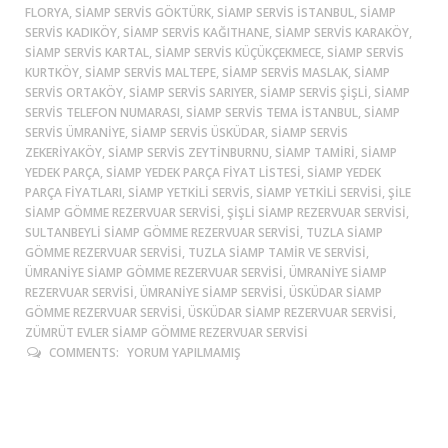
FLORYA, SIAMP SERVIS GÖKTÜRK, SIAMP SERVIS ISTANBUL, SIAMP
SERVIS KADIKÖY, SIAMP SERVIS KAĞITHANE, SIAMP SERVIS KARAKÖY,
SIAMP SERVIS KARTAL, SIAMP SERVIS KÜÇÜKÇEKMECE, SIAMP SERVIS
KURTKÖY, SIAMP SERVIS MALTEPE, SIAMP SERVIS MASLAK, SIAMP
SERVIS ORTAKÖY, SIAMP SERVIS SARIYER, SIAMP SERVIS ŞIŞLI, SIAMP
SERVIS TELEFON NUMARASI, SIAMP SERVIS TEMA ISTANBUL, SIAMP
SERVIS ÜMRANIYE, SIAMP SERVIS ÜSKÜDAR, SIAMP SERVIS
ZEKERIYAKÖY, SIAMP SERVIS ZEYTINBURNU, SIAMP TAMIRI, SIAMP
YEDEK PARÇA, SIAMP YEDEK PARÇA FIYAT LISTESI, SIAMP YEDEK
PARÇA FIYATLARI, SIAMP YETKILI SERVIS, SIAMP YETKILI SERVISI, ŞİLE
SIAMP GÖMME REZERVUAR SERVISI, ŞIŞLI SIAMP REZERVUAR SERVISI,
SULTANBEYLİ SIAMP GÖMME REZERVUAR SERVISI, TUZLA SIAMP
GÖMME REZERVUAR SERVISI, TUZLA SIAMP TAMIR VE SERVISI,
ÜMRANIYE SIAMP GÖMME REZERVUAR SERVISI, ÜMRANIYE SIAMP
REZERVUAR SERVISI, ÜMRANIYE SIAMP SERVISI, ÜSKÜDAR SIAMP
GÖMME REZERVUAR SERVISI, ÜSKÜDAR SIAMP REZERVUAR SERVISI,
ZÜMRÜT EVLER SIAMP GÖMME REZERVUAR SERVISI
COMMENTS:
YORUM YAPILMAMIŞ