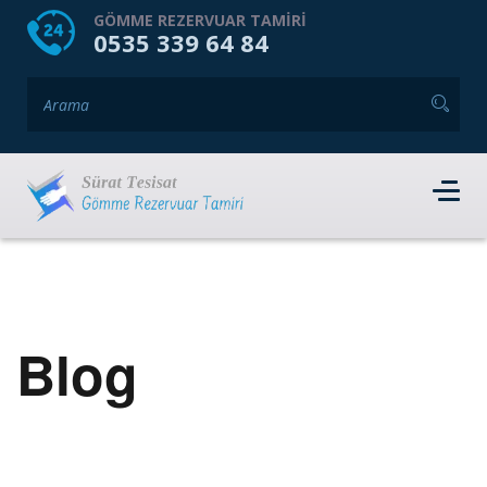
HOME
HAKKIMIZDA
GÖMME REZERVUAR TAMIRI
0535 339 64 84
GÖMME REZERVUAR MARKALARI
HIZMET VERDIĞIMIZ İLÇELER
İLETIŞIM
RANDEVU AL
Blog