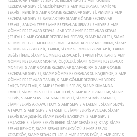
REZERVUAR TAMIR VE SERVISI, MECIDIYEKÖY SIAMP GÖMME
REZERVUAR SERVISI, MECIDIYEKÖY SIAMP REZERVUAR TAMIR VE
SERVISI, PENDIK SIAMP GÖMME REZERVUAR SERVISI, PENDIK SIAMP
REZERVUAR SERVISI, SANCAKTEPE SIAMP GÖMME REZERVUAR
SERVISI, SANCAKTEPE SIAMP REZERVUAR SERVISI, SARIYER SIAMP
GÖMME REZERVUAR SERVISI, SARIYER SIAMP REZERVUAR SERVISI,
ŞERIFALI SIAMP GÖMME REZERVUAR SERVISI, SIAMP BAYILERI, SIAMP
GÖMME KLOZET MONTAJI, SIAMP GÖMME REZERVUAR BAKIMI, SIAMP
GÖMME REZERVUAR İÇ TAKIMI, SIAMP GÖMME REZERVUAR İÇ TAKIMI
DEĞIŞTIRME, SIAMP GÖMME REZERVUAR İÇ TAKIMI FIYATLARI, SIAMP
GÖMME REZERVUAR MONTAJ ÖLÇÜLERI, SIAMP GÖMME REZERVUAR
MONTAJI, SIAMP GÖMME REZERVUAR ŞAMANDIRA, SIAMP GÖMME
REZERVUAR SERVISI, SIAMP GÖMME REZERVUAR SU KAÇIRIYOR, SIAMP
GÖMME REZERVUAR TAMIRI, SIAMP GÖMME REZERVUAR YEDEK
PARÇA FIYATLARI, SIAMP ISTANBUL SERVIS, SIAMP KUMANDA
PANELI, SIAMP MÜŞTERI HIZMETLERI, SIAMP REZERVUARLAR, SIAMP
SERVIS, SIAMP SERVIS ADNAN KAHVECI, SIAMP SERVIS AMBARLI,
SIAMP SERVIS ARNAVUTKÖY, SIAMP SERVIS ATAKENT, SIAMP SERVIS
ATAKÖY, SIAMP SERVIS ATAŞEHIR, SIAMP SERVIS AVCILAR, SIAMP
SERVIS BAHÇEŞEHIR, SIAMP SERVIS BAKIRKÖY, SIAMP SERVIS
BAŞAKŞEHIR, SIAMP SERVIS BEBEK, SIAMP SERVIS BEŞIKTAŞ, SIAMP
SERVIS BEYKOZ, SIAMP SERVIS BEYLIKDÜZÜ, SIAMP SERVIS
ÇEKMEKÖY, SIAMP SERVIS ETILER, SIAMP SERVIS EYÜP, SIAMP SERVIS