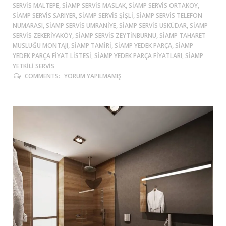
SERVIS MALTEPE, SIAMP SERVIS MASLAK, SIAMP SERVIS ORTAKÖY,
SIAMP SERVIS SARIYER, SIAMP SERVIS ŞIŞLI, SIAMP SERVIS TELEFON
NUMARASI, SIAMP SERVIS ÜMRANIYE, SIAMP SERVIS ÜSKÜDAR, SIAMP
SERVIS ZEKERIYAKÖY, SIAMP SERVIS ZEYTINBURNU, SIAMP TAHARET
MUSLUĞU MONTAJI, SIAMP TAMIRI, SIAMP YEDEK PARÇA, SIAMP
YEDEK PARÇA FIYAT LISTESI, SIAMP YEDEK PARÇA FIYATLARI, SIAMP
YETKILI SERVIS
COMMENTS:
YORUM YAPILMAMIŞ