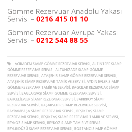
Gömme Rezervuar Anadolu Yakası
Servisi –
0216 415 01 10
Gömme Rezervuar Avrupa Yakası
Servisi –
0212 544 88 55
ACIBADEM SIAMP GÖMME REZERVUAR SERVISI, ALTINTEPE SIAMP
GÖMME REZERVUAR SERVISI, ALTUNİZADE SIAMP GÖMME
REZERVUAR SERVISI, ATAŞEHIR SIAMP GÖMME REZERVUAR SERVISI,
ATAŞEHIR SIAMP REZERVUAR TAMIR VE SERVISI, AYDIN EVLER SIAMP
GÖMME REZERVUAR TAMIR VE SERVISI, BAGCILAR REZERVUAR SIAMP
SERVISI, BAGLARBAŞI SIAMP GÖMME REZERVUAR SERVISI,
BAHCELIEVLER SIAMP REZERVUAR SERVISI, BAKIRKÖY SIAMP
REZERVUAR SERVISI, BAŞAKŞEHIR SIAMP REZERVUAR SERVISI,
BAYRAMPAŞA SIAMP REZERVUAR SERVISI, BEŞİKTAŞ SIAMP
REZERVUAR SERVISI, BEŞİKTAŞ SIAMP REZERVUAR TAMIR VE SERVISI,
BEYKOZ SIAMP SERVISI, BEYKOZ SIAMP TAMIR VE SERVISI,
BEYLIKDÜZÜ SIAMP REZERVUAR SERVISI, BOSTANCI SIAMP GÖMME