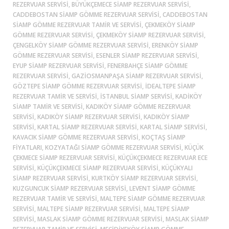
REZERVUAR SERVISI, BÜYÜKÇEMECE SIAMP REZERVUAR SERVISI,
CADDEBOSTAN SIAMP GÖMME REZERVUAR SERVISI, CADDEBOSTAN
SIAMP GÖMME REZERVUAR TAMIR VE SERVISI, ÇEKMEKÖY SIAMP
GÖMME REZERVUAR SERVISI, ÇEKMEKÖY SIAMP REZERVUAR SERVISI,
ÇENGELKÖY SIAMP GÖMME REZERVUAR SERVISI, ERENKÖY SIAMP
GÖMME REZERVUAR SERVISI, ESENLER SIAMP REZERVUAR SERVISI,
EYUP SIAMP REZERVUAR SERVISI, FENERBAHÇE SIAMP GÖMME
REZERVUAR SERVISI, GAZIOSMANPAŞA SIAMP REZERVUAR SERVISI,
GÖZTEPE SIAMP GÖMME REZERVUAR SERVISI, İDEALTEPE SIAMP
REZERVUAR TAMIR VE SERVISI, ISTANBUL SIAMP SERVISI, KADİKÖY
SIAMP TAMIR VE SERVISI, KADIKÖY SIAMP GÖMME REZERVUAR
SERVISI, KADIKÖY SIAMP REZERVUAR SERVISI, KADIKÖY SIAMP
SERVISI, KARTAL SIAMP REZERVUAR SERVISI, KARTAL SIAMP SERVISI,
KAVACIK SIAMP GÖMME REZERVUAR SERVISI, KOÇTAŞ SIAMP
FIYATLARI, KOZYATAĞI SIAMP GÖMME REZERVUAR SERVISI, KÜÇÜK
ÇEKMECE SIAMP REZERVUAR SERVISI, KÜÇÜKÇEKMECE REZERVUAR ECE
SERVISI, KÜÇÜKÇEKMECE SIAMP REZERVUAR SERVISI, KÜÇÜKYALI
SIAMP REZERVUAR SERVISI, KURTKÖY SIAMP REZERVUAR SERVISI,
KUZGUNCUK SIAMP REZERVUAR SERVISI, LEVENT SIAMP GÖMME
REZERVUAR TAMIR VE SERVISI, MALTEPE SIAMP GÖMME REZERVUAR
SERVISI, MALTEPE SIAMP REZERVUAR SERVISI, MALTEPE SIAMP
SERVISI, MASLAK SIAMP GÖMME REZERVUAR SERVISI, MASLAK SIAMP