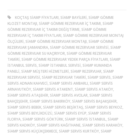
KOÇTAŞ SIAMP FIYATLARI, SIAMP BAYILERI, SIAMP GÖMME
KLOZET MONTAJI, SIAMP GÖMME REZERVUAR İÇ TAKIMI, SIAMP
GÖMME REZERVUAR İÇ TAKIMI DEĞIŞTIRME, SIAMP GÖMME
REZERVUAR İÇ TAKIMI FIYATLARI, SIAMP GÖMME REZERVUAR MONTAJ
ÖLÇÜLERI, SIAMP GÖMME REZERVUAR MONTAJI, SIAMP GÖMME
REZERVUAR ŞAMANDIRA, SIAMP GÖMME REZERVUAR SERVISI, SIAMP
GÖMME REZERVUAR SU KAÇIRIYOR, SIAMP GÖMME REZERVUAR
TAMIRI, SIAMP GÖMME REZERVUAR YEDEK PARÇA FIYATLARI, SIAMP
ISTANBUL SERVIS, SIAMP ISTANBUL SERVISI, SIAMP KUMANDA
PANELI, SIAMP MÜŞTERI HIZMETLERI, SIAMP REZERVUAR, SIAMP
REZERVUAR SERVISI, SIAMP REZERVUAR TAMIRI, SIAMP SERVIS, SIAMP
SERVIS ADNAN KAHVECI, SIAMP SERVIS AMBARLI, SIAMP SERVIS
ARNAVUTKÖY, SIAMP SERVIS ATAKENT, SIAMP SERVIS ATAKÖY,
SIAMP SERVIS ATAŞEHIR, SIAMP SERVIS AVCILAR, SIAMP SERVIS
BAHÇEŞEHIR, SIAMP SERVIS BAKIRKÖY, SIAMP SERVIS BAŞAKŞEHIR,
SIAMP SERVIS BEBEK, SIAMP SERVIS BEŞIKTAŞ, SIAMP SERVIS BEYKOZ,
SIAMP SERVIS BEYLIKDÜZÜ, SIAMP SERVIS EYÜP, SIAMP SERVIS
FLORYA, SIAMP SERVIS GÖKTÜRK, SIAMP SERVIS ISTANBUL, SIAMP
SERVIS KADIKÖY, SIAMP SERVIS KAĞITHANE, SIAMP SERVIS KARAKÖY,
SIAMP SERVIS KÜÇÜKÇEKMECE, SIAMP SERVIS KURTKÖY, SIAMP