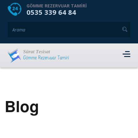
HOME
HAKKIMIZDA
GÖMME REZERVUAR TAMIRI
0535 339 64 84
GÖMME REZERVUAR MARKALARI
HIZMET VERDIĞIMIZ İLÇELER
İLETIŞIM
RANDEVU AL
Blog