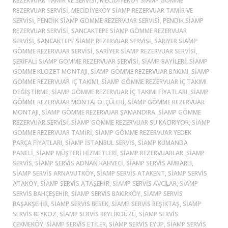
REZERVUAR TAMIR VE SERVISI, MECIDIYEKÖY SIAMP GÖMME
REZERVUAR SERVISI, MECIDIYEKÖY SIAMP REZERVUAR TAMIR VE
SERVISI, PENDIK SIAMP GÖMME REZERVUAR SERVISI, PENDIK SIAMP
REZERVUAR SERVISI, SANCAKTEPE SIAMP GÖMME REZERVUAR
SERVISI, SANCAKTEPE SIAMP REZERVUAR SERVISI, SARIYER SIAMP
GÖMME REZERVUAR SERVISI, SARIYER SIAMP REZERVUAR SERVISI,
ŞERIFALI SIAMP GÖMME REZERVUAR SERVISI, SIAMP BAYILERI, SIAMP
GÖMME KLOZET MONTAJI, SIAMP GÖMME REZERVUAR BAKIMI, SIAMP
GÖMME REZERVUAR İÇ TAKIMI, SIAMP GÖMME REZERVUAR İÇ TAKIMI
DEĞIŞTIRME, SIAMP GÖMME REZERVUAR İÇ TAKIMI FIYATLARI, SIAMP
GÖMME REZERVUAR MONTAJ ÖLÇÜLERI, SIAMP GÖMME REZERVUAR
MONTAJI, SIAMP GÖMME REZERVUAR ŞAMANDIRA, SIAMP GÖMME
REZERVUAR SERVISI, SIAMP GÖMME REZERVUAR SU KAÇIRIYOR, SIAMP
GÖMME REZERVUAR TAMIRI, SIAMP GÖMME REZERVUAR YEDEK
PARÇA FIYATLARI, SIAMP ISTANBUL SERVIS, SIAMP KUMANDA
PANELI, SIAMP MÜŞTERI HIZMETLERI, SIAMP REZERVUARLAR, SIAMP
SERVIS, SIAMP SERVIS ADNAN KAHVECI, SIAMP SERVIS AMBARLI,
SIAMP SERVIS ARNAVUTKÖY, SIAMP SERVIS ATAKENT, SIAMP SERVIS
ATAKÖY, SIAMP SERVIS ATAŞEHIR, SIAMP SERVIS AVCILAR, SIAMP
SERVIS BAHÇEŞEHIR, SIAMP SERVIS BAKIRKÖY, SIAMP SERVIS
BAŞAKŞEHIR, SIAMP SERVIS BEBEK, SIAMP SERVIS BEŞIKTAŞ, SIAMP
SERVIS BEYKOZ, SIAMP SERVIS BEYLIKDÜZÜ, SIAMP SERVIS
ÇEKMEKÖY, SIAMP SERVIS ETILER, SIAMP SERVIS EYÜP, SIAMP SERVIS