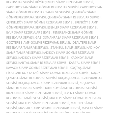
REZERVUAR SERVISI, BÜYÜKÇEMECE SIAMP REZERVUAR SERVISI,
CADDEBOSTAN SIAMP GÖMME REZERVUAR SERVISI, CADDEBOSTAN
SIAMP GÖMME REZERVUAR TAMIR VE SERVISI, ÇEKMEKÖY SIAMP
GÖMME REZERVUAR SERVISI, ÇEKMEKÖY SIAMP REZERVUAR SERVISI,
ÇENGELKÖY SIAMP GÖMME REZERVUAR SERVISI, ERENKÖY SIAMP
GÖMME REZERVUAR SERVISI, ESENLER SIAMP REZERVUAR SERVISI,
EYUP SIAMP REZERVUAR SERVISI, FENERBAHÇE SIAMP GÖMME
REZERVUAR SERVISI, GAZIOSMANPAŞA SIAMP REZERVUAR SERVISI,
GÖZTEPE SIAMP GÖMME REZERVUAR SERVISI, İDEALTEPE SIAMP
REZERVUAR TAMIR VE SERVISI, ISTANBUL SIAMP SERVISI, KADİKÖY
SIAMP TAMIR VE SERVISI, KADIKÖY SIAMP GÖMME REZERVUAR
SERVISI, KADIKÖY SIAMP REZERVUAR SERVISI, KADIKÖY SIAMP
SERVISI, KARTAL SIAMP REZERVUAR SERVISI, KARTAL SIAMP SERVISI,
KAVACIK SIAMP GÖMME REZERVUAR SERVISI, KOÇTAŞ SIAMP
FIYATLARI, KOZYATAĞI SIAMP GÖMME REZERVUAR SERVISI, KÜÇÜK
ÇEKMECE SIAMP REZERVUAR SERVISI, KÜÇÜKÇEKMECE REZERVUAR ECE
SERVISI, KÜÇÜKÇEKMECE SIAMP REZERVUAR SERVISI, KÜÇÜKYALI
SIAMP REZERVUAR SERVISI, KURTKÖY SIAMP REZERVUAR SERVISI,
KUZGUNCUK SIAMP REZERVUAR SERVISI, LEVENT SIAMP GÖMME
REZERVUAR TAMIR VE SERVISI, MALTEPE SIAMP GÖMME REZERVUAR
SERVISI, MALTEPE SIAMP REZERVUAR SERVISI, MALTEPE SIAMP
SERVISI, MASLAK SIAMP GÖMME REZERVUAR SERVISI, MASLAK SIAMP