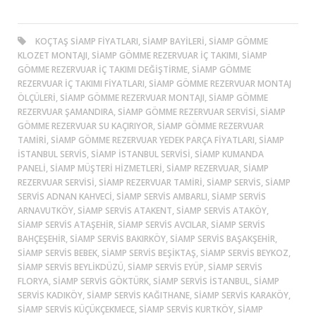
KOÇTAŞ SIAMP FIYATLARI, SIAMP BAYILERI, SIAMP GÖMME
KLOZET MONTAJI, SIAMP GÖMME REZERVUAR İÇ TAKIMI, SIAMP
GÖMME REZERVUAR İÇ TAKIMI DEĞIŞTIRME, SIAMP GÖMME
REZERVUAR İÇ TAKIMI FIYATLARI, SIAMP GÖMME REZERVUAR MONTAJ
ÖLÇÜLERI, SIAMP GÖMME REZERVUAR MONTAJI, SIAMP GÖMME
REZERVUAR ŞAMANDIRA, SIAMP GÖMME REZERVUAR SERVISI, SIAMP
GÖMME REZERVUAR SU KAÇIRIYOR, SIAMP GÖMME REZERVUAR
TAMIRI, SIAMP GÖMME REZERVUAR YEDEK PARÇA FIYATLARI, SIAMP
ISTANBUL SERVIS, SIAMP ISTANBUL SERVISI, SIAMP KUMANDA
PANELI, SIAMP MÜŞTERI HIZMETLERI, SIAMP REZERVUAR, SIAMP
REZERVUAR SERVISI, SIAMP REZERVUAR TAMIRI, SIAMP SERVIS, SIAMP
SERVIS ADNAN KAHVECI, SIAMP SERVIS AMBARLI, SIAMP SERVIS
ARNAVUTKÖY, SIAMP SERVIS ATAKENT, SIAMP SERVIS ATAKÖY,
SIAMP SERVIS ATAŞEHIR, SIAMP SERVIS AVCILAR, SIAMP SERVIS
BAHÇEŞEHIR, SIAMP SERVIS BAKIRKÖY, SIAMP SERVIS BAŞAKŞEHIR,
SIAMP SERVIS BEBEK, SIAMP SERVIS BEŞIKTAŞ, SIAMP SERVIS BEYKOZ,
SIAMP SERVIS BEYLIKDÜZÜ, SIAMP SERVIS EYÜP, SIAMP SERVIS
FLORYA, SIAMP SERVIS GÖKTÜRK, SIAMP SERVIS ISTANBUL, SIAMP
SERVIS KADIKÖY, SIAMP SERVIS KAĞITHANE, SIAMP SERVIS KARAKÖY,
SIAMP SERVIS KÜÇÜKÇEKMECE, SIAMP SERVIS KURTKÖY, SIAMP