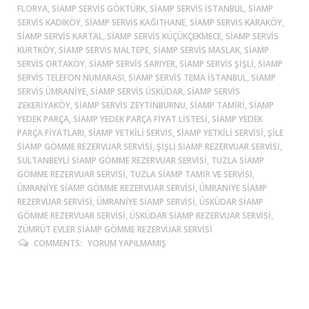
FLORYA, SIAMP SERVIS GÖKTÜRK, SIAMP SERVIS ISTANBUL, SIAMP
SERVIS KADIKÖY, SIAMP SERVIS KAĞITHANE, SIAMP SERVIS KARAKÖY,
SIAMP SERVIS KARTAL, SIAMP SERVIS KÜÇÜKÇEKMECE, SIAMP SERVIS
KURTKÖY, SIAMP SERVIS MALTEPE, SIAMP SERVIS MASLAK, SIAMP
SERVIS ORTAKÖY, SIAMP SERVIS SARIYER, SIAMP SERVIS ŞIŞLI, SIAMP
SERVIS TELEFON NUMARASI, SIAMP SERVIS TEMA ISTANBUL, SIAMP
SERVIS ÜMRANIYE, SIAMP SERVIS ÜSKÜDAR, SIAMP SERVIS
ZEKERIYAKÖY, SIAMP SERVIS ZEYTINBURNU, SIAMP TAMIRI, SIAMP
YEDEK PARÇA, SIAMP YEDEK PARÇA FIYAT LISTESI, SIAMP YEDEK
PARÇA FIYATLARI, SIAMP YETKILI SERVIS, SIAMP YETKILI SERVISI, ŞİLE
SIAMP GÖMME REZERVUAR SERVISI, ŞIŞLI SIAMP REZERVUAR SERVISI,
SULTANBEYLİ SIAMP GÖMME REZERVUAR SERVISI, TUZLA SIAMP
GÖMME REZERVUAR SERVISI, TUZLA SIAMP TAMIR VE SERVISI,
ÜMRANIYE SIAMP GÖMME REZERVUAR SERVISI, ÜMRANIYE SIAMP
REZERVUAR SERVISI, ÜMRANIYE SIAMP SERVISI, ÜSKÜDAR SIAMP
GÖMME REZERVUAR SERVISI, ÜSKÜDAR SIAMP REZERVUAR SERVISI,
ZÜMRÜT EVLER SIAMP GÖMME REZERVUAR SERVISI
COMMENTS:
YORUM YAPILMAMIŞ