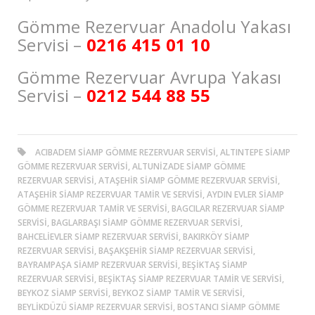
Gömme Rezervuar Anadolu Yakası
Servisi –
0216 415 01 10
Gömme Rezervuar Avrupa Yakası
Servisi –
0212 544 88 55
ACIBADEM SIAMP GÖMME REZERVUAR SERVISI, ALTINTEPE SIAMP
GÖMME REZERVUAR SERVISI, ALTUNİZADE SIAMP GÖMME
REZERVUAR SERVISI, ATAŞEHIR SIAMP GÖMME REZERVUAR SERVISI,
ATAŞEHIR SIAMP REZERVUAR TAMIR VE SERVISI, AYDIN EVLER SIAMP
GÖMME REZERVUAR TAMIR VE SERVISI, BAGCILAR REZERVUAR SIAMP
SERVISI, BAGLARBAŞI SIAMP GÖMME REZERVUAR SERVISI,
BAHCELIEVLER SIAMP REZERVUAR SERVISI, BAKIRKÖY SIAMP
REZERVUAR SERVISI, BAŞAKŞEHIR SIAMP REZERVUAR SERVISI,
BAYRAMPAŞA SIAMP REZERVUAR SERVISI, BEŞİKTAŞ SIAMP
REZERVUAR SERVISI, BEŞİKTAŞ SIAMP REZERVUAR TAMIR VE SERVISI,
BEYKOZ SIAMP SERVISI, BEYKOZ SIAMP TAMIR VE SERVISI,
BEYLIKDÜZÜ SIAMP REZERVUAR SERVISI, BOSTANCI SIAMP GÖMME