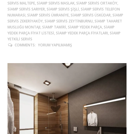
SERVIS MALTEPE, SIAMP SERVIS MASLAK, SIAMP SERVIS ORTAKÖY,
SIAMP SERVIS SARIYER, SIAMP SERVIS ŞIŞLI, SIAMP SERVIS TELEFON
NUMARASI, SIAMP SERVIS ÜMRANIYE, SIAMP SERVIS ÜSKÜDAR, SIAMP
SERVIS ZEKERIYAKÖY, SIAMP SERVIS ZEYTINBURNU, SIAMP TAHARET
MUSLUĞU MONTAJI, SIAMP TAMIRI, SIAMP YEDEK PARÇA, SIAMP
YEDEK PARÇA FIYAT LISTESI, SIAMP YEDEK PARÇA FIYATLARI, SIAMP
YETKILI SERVIS
COMMENTS:
YORUM YAPILMAMIŞ