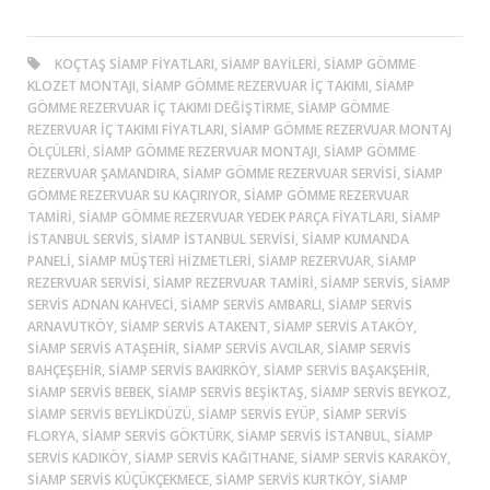
KOÇTAŞ SIAMP FIYATLARI, SIAMP BAYILERI, SIAMP GÖMME
KLOZET MONTAJI, SIAMP GÖMME REZERVUAR İÇ TAKIMI, SIAMP
GÖMME REZERVUAR İÇ TAKIMI DEĞIŞTIRME, SIAMP GÖMME
REZERVUAR İÇ TAKIMI FIYATLARI, SIAMP GÖMME REZERVUAR MONTAJ
ÖLÇÜLERI, SIAMP GÖMME REZERVUAR MONTAJI, SIAMP GÖMME
REZERVUAR ŞAMANDIRA, SIAMP GÖMME REZERVUAR SERVISI, SIAMP
GÖMME REZERVUAR SU KAÇIRIYOR, SIAMP GÖMME REZERVUAR
TAMIRI, SIAMP GÖMME REZERVUAR YEDEK PARÇA FIYATLARI, SIAMP
ISTANBUL SERVIS, SIAMP ISTANBUL SERVISI, SIAMP KUMANDA
PANELI, SIAMP MÜŞTERI HIZMETLERI, SIAMP REZERVUAR, SIAMP
REZERVUAR SERVISI, SIAMP REZERVUAR TAMIRI, SIAMP SERVIS, SIAMP
SERVIS ADNAN KAHVECI, SIAMP SERVIS AMBARLI, SIAMP SERVIS
ARNAVUTKÖY, SIAMP SERVIS ATAKENT, SIAMP SERVIS ATAKÖY,
SIAMP SERVIS ATAŞEHIR, SIAMP SERVIS AVCILAR, SIAMP SERVIS
BAHÇEŞEHIR, SIAMP SERVIS BAKIRKÖY, SIAMP SERVIS BAŞAKŞEHIR,
SIAMP SERVIS BEBEK, SIAMP SERVIS BEŞIKTAŞ, SIAMP SERVIS BEYKOZ,
SIAMP SERVIS BEYLIKDÜZÜ, SIAMP SERVIS EYÜP, SIAMP SERVIS
FLORYA, SIAMP SERVIS GÖKTÜRK, SIAMP SERVIS ISTANBUL, SIAMP
SERVIS KADIKÖY, SIAMP SERVIS KAĞITHANE, SIAMP SERVIS KARAKÖY,
SIAMP SERVIS KÜÇÜKÇEKMECE, SIAMP SERVIS KURTKÖY, SIAMP