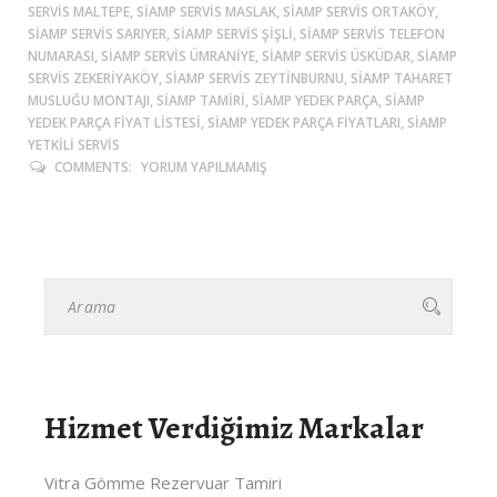
SERVIS MALTEPE, SIAMP SERVIS MASLAK, SIAMP SERVIS ORTAKÖY,
SIAMP SERVIS SARIYER, SIAMP SERVIS ŞIŞLI, SIAMP SERVIS TELEFON
NUMARASI, SIAMP SERVIS ÜMRANIYE, SIAMP SERVIS ÜSKÜDAR, SIAMP
SERVIS ZEKERIYAKÖY, SIAMP SERVIS ZEYTINBURNU, SIAMP TAHARET
MUSLUĞU MONTAJI, SIAMP TAMIRI, SIAMP YEDEK PARÇA, SIAMP
YEDEK PARÇA FIYAT LISTESI, SIAMP YEDEK PARÇA FIYATLARI, SIAMP
YETKILI SERVIS
COMMENTS:
YORUM YAPILMAMIŞ
Hizmet Verdiğimiz Markalar
Vitra Gömme Rezervuar Tamiri