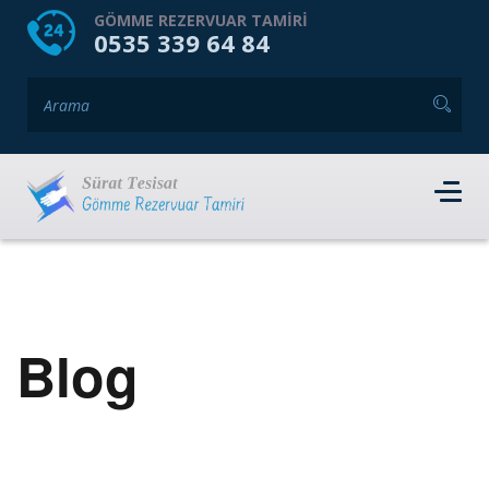
HOME
HAKKIMIZDA
GÖMME REZERVUAR TAMIRI
0535 339 64 84
GÖMME REZERVUAR MARKALARI
HIZMET VERDIĞIMIZ İLÇELER
İLETIŞIM
RANDEVU AL
Blog