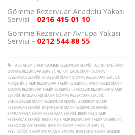
Gömme Rezervuar Anadolu Yakası
Servisi –
0216 415 01 10
Gömme Rezervuar Avrupa Yakası
Servisi –
0212 544 88 55
ACIBADEM SIAMP GÖMME REZERVUAR SERVISI, ALTINTEPE SIAMP
GÖMME REZERVUAR SERVISI, ALTUNİZADE SIAMP GÖMME
REZERVUAR SERVISI, ATAŞEHIR SIAMP GÖMME REZERVUAR SERVISI,
ATAŞEHIR SIAMP REZERVUAR TAMIR VE SERVISI, AYDIN EVLER SIAMP
GÖMME REZERVUAR TAMIR VE SERVISI, BAGCILAR REZERVUAR SIAMP
SERVISI, BAGLARBAŞI SIAMP GÖMME REZERVUAR SERVISI,
BAHCELIEVLER SIAMP REZERVUAR SERVISI, BAKIRKÖY SIAMP
REZERVUAR SERVISI, BAŞAKŞEHIR SIAMP REZERVUAR SERVISI,
BAYRAMPAŞA SIAMP REZERVUAR SERVISI, BEŞİKTAŞ SIAMP
REZERVUAR SERVISI, BEŞİKTAŞ SIAMP REZERVUAR TAMIR VE SERVISI,
BEYKOZ SIAMP SERVISI, BEYKOZ SIAMP TAMIR VE SERVISI,
BEYLIKDÜZÜ SIAMP REZERVUAR SERVISI, BOSTANCI SIAMP GÖMME