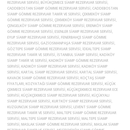
REZERVUAR SERVISI, BÜYÜKÇEMECE SIAMP REZERVUAR SERVISI,
CADDEBOSTAN SIAMP GÖMME REZERVUAR SERVISI, CADDEBOSTAN
SIAMP GÖMME REZERVUAR TAMIR VE SERVISI, ÇEKMEKÖY SIAMP
GÖMME REZERVUAR SERVISI, ÇEKMEKÖY SIAMP REZERVUAR SERVISI,
ÇENGELKÖY SIAMP GÖMME REZERVUAR SERVISI, ERENKÖY SIAMP
GÖMME REZERVUAR SERVISI, ESENLER SIAMP REZERVUAR SERVISI,
EYUP SIAMP REZERVUAR SERVISI, FENERBAHÇE SIAMP GÖMME
REZERVUAR SERVISI, GAZIOSMANPAŞA SIAMP REZERVUAR SERVISI,
GÖZTEPE SIAMP GÖMME REZERVUAR SERVISI, İDEALTEPE SIAMP
REZERVUAR TAMIR VE SERVISI, ISTANBUL SIAMP SERVISI, KADİKÖY
SIAMP TAMIR VE SERVISI, KADIKÖY SIAMP GÖMME REZERVUAR
SERVISI, KADIKÖY SIAMP REZERVUAR SERVISI, KADIKÖY SIAMP
SERVISI, KARTAL SIAMP REZERVUAR SERVISI, KARTAL SIAMP SERVISI,
KAVACIK SIAMP GÖMME REZERVUAR SERVISI, KOÇTAŞ SIAMP
FIYATLARI, KOZYATAĞI SIAMP GÖMME REZERVUAR SERVISI, KÜÇÜK
ÇEKMECE SIAMP REZERVUAR SERVISI, KÜÇÜKÇEKMECE REZERVUAR ECE
SERVISI, KÜÇÜKÇEKMECE SIAMP REZERVUAR SERVISI, KÜÇÜKYALI
SIAMP REZERVUAR SERVISI, KURTKÖY SIAMP REZERVUAR SERVISI,
KUZGUNCUK SIAMP REZERVUAR SERVISI, LEVENT SIAMP GÖMME
REZERVUAR TAMIR VE SERVISI, MALTEPE SIAMP GÖMME REZERVUAR
SERVISI, MALTEPE SIAMP REZERVUAR SERVISI, MALTEPE SIAMP
SERVISI, MASLAK SIAMP GÖMME REZERVUAR SERVISI, MASLAK SIAMP