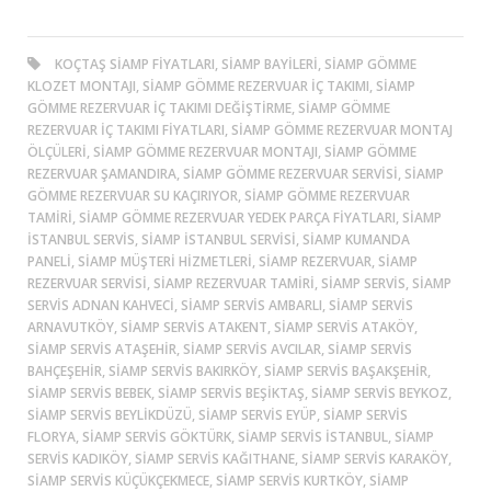
KOÇTAŞ SIAMP FIYATLARI, SIAMP BAYILERI, SIAMP GÖMME
KLOZET MONTAJI, SIAMP GÖMME REZERVUAR İÇ TAKIMI, SIAMP
GÖMME REZERVUAR İÇ TAKIMI DEĞIŞTIRME, SIAMP GÖMME
REZERVUAR İÇ TAKIMI FIYATLARI, SIAMP GÖMME REZERVUAR MONTAJ
ÖLÇÜLERI, SIAMP GÖMME REZERVUAR MONTAJI, SIAMP GÖMME
REZERVUAR ŞAMANDIRA, SIAMP GÖMME REZERVUAR SERVISI, SIAMP
GÖMME REZERVUAR SU KAÇIRIYOR, SIAMP GÖMME REZERVUAR
TAMIRI, SIAMP GÖMME REZERVUAR YEDEK PARÇA FIYATLARI, SIAMP
ISTANBUL SERVIS, SIAMP ISTANBUL SERVISI, SIAMP KUMANDA
PANELI, SIAMP MÜŞTERI HIZMETLERI, SIAMP REZERVUAR, SIAMP
REZERVUAR SERVISI, SIAMP REZERVUAR TAMIRI, SIAMP SERVIS, SIAMP
SERVIS ADNAN KAHVECI, SIAMP SERVIS AMBARLI, SIAMP SERVIS
ARNAVUTKÖY, SIAMP SERVIS ATAKENT, SIAMP SERVIS ATAKÖY,
SIAMP SERVIS ATAŞEHIR, SIAMP SERVIS AVCILAR, SIAMP SERVIS
BAHÇEŞEHIR, SIAMP SERVIS BAKIRKÖY, SIAMP SERVIS BAŞAKŞEHIR,
SIAMP SERVIS BEBEK, SIAMP SERVIS BEŞIKTAŞ, SIAMP SERVIS BEYKOZ,
SIAMP SERVIS BEYLIKDÜZÜ, SIAMP SERVIS EYÜP, SIAMP SERVIS
FLORYA, SIAMP SERVIS GÖKTÜRK, SIAMP SERVIS ISTANBUL, SIAMP
SERVIS KADIKÖY, SIAMP SERVIS KAĞITHANE, SIAMP SERVIS KARAKÖY,
SIAMP SERVIS KÜÇÜKÇEKMECE, SIAMP SERVIS KURTKÖY, SIAMP