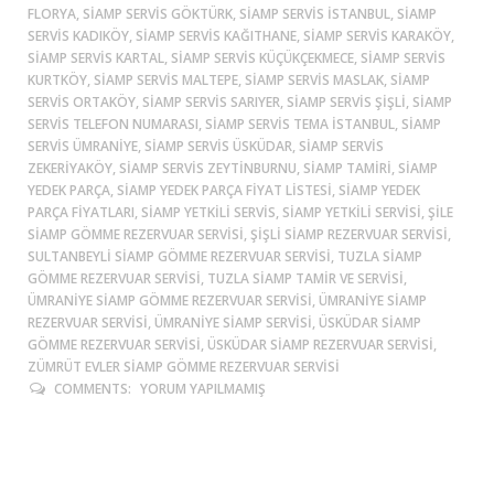
FLORYA, SIAMP SERVIS GÖKTÜRK, SIAMP SERVIS ISTANBUL, SIAMP
SERVIS KADIKÖY, SIAMP SERVIS KAĞITHANE, SIAMP SERVIS KARAKÖY,
SIAMP SERVIS KARTAL, SIAMP SERVIS KÜÇÜKÇEKMECE, SIAMP SERVIS
KURTKÖY, SIAMP SERVIS MALTEPE, SIAMP SERVIS MASLAK, SIAMP
SERVIS ORTAKÖY, SIAMP SERVIS SARIYER, SIAMP SERVIS ŞIŞLI, SIAMP
SERVIS TELEFON NUMARASI, SIAMP SERVIS TEMA ISTANBUL, SIAMP
SERVIS ÜMRANIYE, SIAMP SERVIS ÜSKÜDAR, SIAMP SERVIS
ZEKERIYAKÖY, SIAMP SERVIS ZEYTINBURNU, SIAMP TAMIRI, SIAMP
YEDEK PARÇA, SIAMP YEDEK PARÇA FIYAT LISTESI, SIAMP YEDEK
PARÇA FIYATLARI, SIAMP YETKILI SERVIS, SIAMP YETKILI SERVISI, ŞİLE
SIAMP GÖMME REZERVUAR SERVISI, ŞIŞLI SIAMP REZERVUAR SERVISI,
SULTANBEYLİ SIAMP GÖMME REZERVUAR SERVISI, TUZLA SIAMP
GÖMME REZERVUAR SERVISI, TUZLA SIAMP TAMIR VE SERVISI,
ÜMRANIYE SIAMP GÖMME REZERVUAR SERVISI, ÜMRANIYE SIAMP
REZERVUAR SERVISI, ÜMRANIYE SIAMP SERVISI, ÜSKÜDAR SIAMP
GÖMME REZERVUAR SERVISI, ÜSKÜDAR SIAMP REZERVUAR SERVISI,
ZÜMRÜT EVLER SIAMP GÖMME REZERVUAR SERVISI
COMMENTS:
YORUM YAPILMAMIŞ