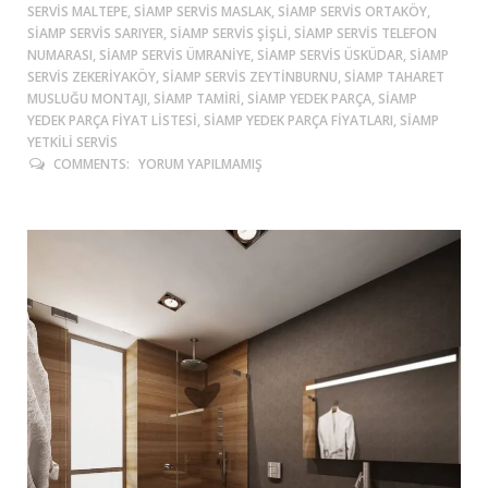
SERVIS MALTEPE, SIAMP SERVIS MASLAK, SIAMP SERVIS ORTAKÖY,
SIAMP SERVIS SARIYER, SIAMP SERVIS ŞIŞLI, SIAMP SERVIS TELEFON
NUMARASI, SIAMP SERVIS ÜMRANIYE, SIAMP SERVIS ÜSKÜDAR, SIAMP
SERVIS ZEKERIYAKÖY, SIAMP SERVIS ZEYTINBURNU, SIAMP TAHARET
MUSLUĞU MONTAJI, SIAMP TAMIRI, SIAMP YEDEK PARÇA, SIAMP
YEDEK PARÇA FIYAT LISTESI, SIAMP YEDEK PARÇA FIYATLARI, SIAMP
YETKILI SERVIS
COMMENTS:
YORUM YAPILMAMIŞ