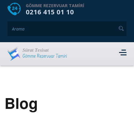
HOME
HAKKIMIZDA
GÖMME REZERVUAR TAMIRI
0216 415 01 10
GÖMME REZERVUAR MARKALARI
HIZMET VERDIĞIMIZ İLÇELER
İLETIŞIM
RANDEVU AL
Blog