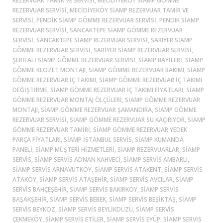
REZERVUAR TAMIR VE SERVISI, MECIDIYEKÖY SIAMP GÖMME
REZERVUAR SERVISI, MECIDIYEKÖY SIAMP REZERVUAR TAMIR VE
SERVISI, PENDIK SIAMP GÖMME REZERVUAR SERVISI, PENDIK SIAMP
REZERVUAR SERVISI, SANCAKTEPE SIAMP GÖMME REZERVUAR
SERVISI, SANCAKTEPE SIAMP REZERVUAR SERVISI, SARIYER SIAMP
GÖMME REZERVUAR SERVISI, SARIYER SIAMP REZERVUAR SERVISI,
ŞERIFALI SIAMP GÖMME REZERVUAR SERVISI, SIAMP BAYILERI, SIAMP
GÖMME KLOZET MONTAJI, SIAMP GÖMME REZERVUAR BAKIMI, SIAMP
GÖMME REZERVUAR İÇ TAKIMI, SIAMP GÖMME REZERVUAR İÇ TAKIMI
DEĞIŞTIRME, SIAMP GÖMME REZERVUAR İÇ TAKIMI FIYATLARI, SIAMP
GÖMME REZERVUAR MONTAJ ÖLÇÜLERI, SIAMP GÖMME REZERVUAR
MONTAJI, SIAMP GÖMME REZERVUAR ŞAMANDIRA, SIAMP GÖMME
REZERVUAR SERVISI, SIAMP GÖMME REZERVUAR SU KAÇIRIYOR, SIAMP
GÖMME REZERVUAR TAMIRI, SIAMP GÖMME REZERVUAR YEDEK
PARÇA FIYATLARI, SIAMP ISTANBUL SERVIS, SIAMP KUMANDA
PANELI, SIAMP MÜŞTERI HIZMETLERI, SIAMP REZERVUARLAR, SIAMP
SERVIS, SIAMP SERVIS ADNAN KAHVECI, SIAMP SERVIS AMBARLI,
SIAMP SERVIS ARNAVUTKÖY, SIAMP SERVIS ATAKENT, SIAMP SERVIS
ATAKÖY, SIAMP SERVIS ATAŞEHIR, SIAMP SERVIS AVCILAR, SIAMP
SERVIS BAHÇEŞEHIR, SIAMP SERVIS BAKIRKÖY, SIAMP SERVIS
BAŞAKŞEHIR, SIAMP SERVIS BEBEK, SIAMP SERVIS BEŞIKTAŞ, SIAMP
SERVIS BEYKOZ, SIAMP SERVIS BEYLIKDÜZÜ, SIAMP SERVIS
ÇEKMEKÖY, SIAMP SERVIS ETILER, SIAMP SERVIS EYÜP, SIAMP SERVIS