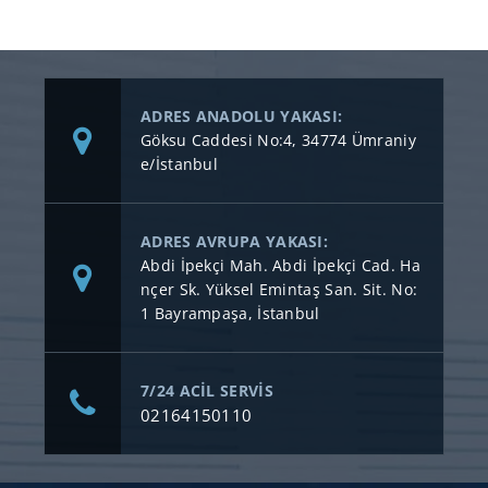
ADRES ANADOLU YAKASI:
Göksu Caddesi No:4, 34774 Ümraniy
e/İstanbul
ADRES AVRUPA YAKASI:
Abdi İpekçi Mah. Abdi İpekçi Cad. Ha
nçer Sk. Yüksel Emintaş San. Sit. No:
1 Bayrampaşa, İstanbul
7/24 ACİL SERVİS
02164150110