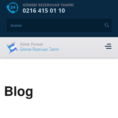
HOME
HAKKIMIZDA
GÖMME REZERVUAR TAMIRI
0216 415 01 10
GÖMME REZERVUAR MARKALARI
HIZMET VERDIĞIMIZ İLÇELER
İLETIŞIM
RANDEVU AL
Blog