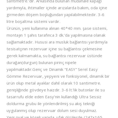
santimetre.’dir. Arkasında bulunan müdahale kapağı
yardımıyla, ihtimaller içinde arızalarda bakım, oda içine
girmeden döşem boşluğundan yapılabilmektedir. 3-6
litre boşaltma sistemi vardır.
Ürünün, yeni kullanıma alınan 40*40 mm. şase sistemi,
montajın 1 şahıs tarafınca 3 dk.’da yapılmasına olanak
sağlamaktadır. Hususi ara musluk bağlantısı yardımıyla
tesisatçının rezervuar içine su bağlantısı çekmesine
gerek kalmamakta, su bağlantısı rezervuar üstünde
durağan(durgun) bulunan pirinç nipele
yapılmaktadır.Genç ve Dinamik “EASY” Serel Easy
Gömme Rezervuar, yepyeni ve fonksiyonel, dinamik bir
ürün olup metal ayaklar dahil olarak 10 santimetre.
genişliğinde gövdeye haizdir. 3-6 lt.’lik butonlar ile su
tasarrufu elde eden Easy’nin kullandığı Ultra Sessiz
doldurma grubu ile yönlendirilmiş su akış tekniği
uygulanmış olup rezervuar dolum sesi duyulmaz.
Yeni oval ve köşeli yapıda, ufak ölçülerde (247×165