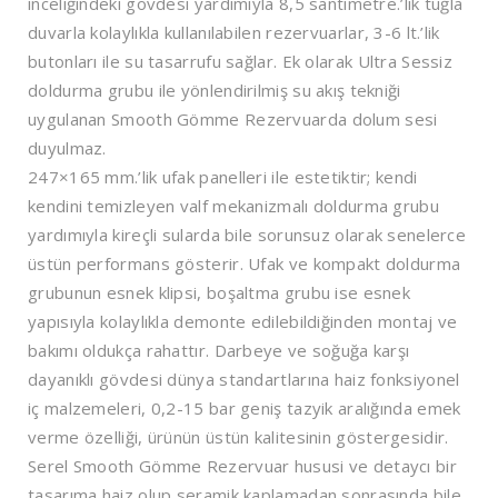
inceliğindeki gövdesi yardımıyla 8,5 santimetre.’lik tuğla
duvarla kolaylıkla kullanılabilen rezervuarlar, 3-6 lt.’lik
butonları ile su tasarrufu sağlar. Ek olarak Ultra Sessiz
doldurma grubu ile yönlendirilmiş su akış tekniği
uygulanan Smooth Gömme Rezervuarda dolum sesi
duyulmaz.
247×165 mm.’lik ufak panelleri ile estetiktir; kendi
kendini temizleyen valf mekanizmalı doldurma grubu
yardımıyla kireçli sularda bile sorunsuz olarak senelerce
üstün performans gösterir. Ufak ve kompakt doldurma
grubunun esnek klipsi, boşaltma grubu ise esnek
yapısıyla kolaylıkla demonte edilebildiğinden montaj ve
bakımı oldukça rahattır. Darbeye ve soğuğa karşı
dayanıklı gövdesi dünya standartlarına haiz fonksiyonel
iç malzemeleri, 0,2-15 bar geniş tazyik aralığında emek
verme özelliği, ürünün üstün kalitesinin göstergesidir.
Serel Smooth Gömme Rezervuar hususi ve detaycı bir
tasarıma haiz olup seramik kaplamadan sonrasında bile