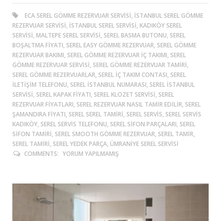
ECA SEREL GÖMME REZERVUAR SERVISI, ISTANBUL SEREL GÖMME
REZERVUAR SERVISI, ISTANBUL SEREL SERVISI, KADIKÖY SEREL
SERVISI, MALTEPE SEREL SERVISI, SEREL BASMA BUTONU, SEREL
BOŞALTMA FIYATI, SEREL EASY GÖMME REZERVUAR, SEREL GÖMME
REZERVUAR BAKIMI, SEREL GÖMME REZERVUAR IÇ TAKIMI, SEREL
GÖMME REZERVUAR SERVISI, SEREL GÖMME REZERVUAR TAMIRI,
SEREL GÖMME REZERVUARLAR, SEREL IÇ TAKIM CONTASI, SEREL
ILETIŞIM TELEFONU, SEREL ISTANBUL NUMARASI, SEREL ISTANBUL
SERVISI, SEREL KAPAK FIYATI, SEREL KLOZET SERVISI, SEREL
REZERVUAR FIYATLARI, SEREL REZERVUAR NASIL TAMIR EDILIR, SEREL
ŞAMANDIRA FIYATI, SEREL SEREL TAMIRI, SEREL SERVIS, SEREL SERVIS
KADIKÖY, SEREL SERVIS TELEFONU, SEREL SIFON PARÇALARI, SEREL
SIFON TAMIRI, SEREL SMOOTH GÖMME REZERVUAR, SEREL TAMIR,
SEREL TAMIRI, SEREL YEDEK PARÇA, ÜMRANIYE SEREL SERVISI
COMMENTS:
YORUM YAPILMAMIŞ