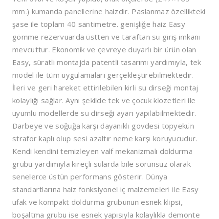
mm.) kumanda panellerine haizdir. Paslanmaz özellikteki
şase ile toplam 40 santimetre. genişliğe haiz Easy
gömme rezervuarda üstten ve taraftan su giriş imkanı
mevcuttur. Ekonomik ve çevreye duyarlı bir ürün olan
Easy, süratli montajda patentli tasarımı yardımıyla, tek
model ile tüm uygulamaları gerçekleştirebilmektedir.
İleri ve geri hareket ettirilebilen kirli su dirseği montaj
kolaylığı sağlar. Aynı şekilde tek ve çocuk klozetleri ile
uyumlu modellerde su dirseği ayarı yapılabilmektedir.
Darbeye ve soğuğa karşı dayanıklı gövdesi topyekün
strafor kaplı olup sesi azaltır neme karşı koruyucudur.
Kendi kendini temizleyen valf mekanizmalı doldurma
grubu yardımıyla kireçli sularda bile sorunsuz olarak
senelerce üstün performans gösterir. Dünya
standartlarına haiz fonksiyonel iç malzemeleri ile Easy
ufak ve kompakt doldurma grubunun esnek klipsi,
boşaltma grubu ise esnek yapısıyla kolaylıkla demonte