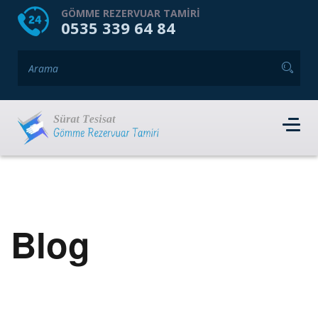
HOME
HAKKIMIZDA
GÖMME REZERVUAR TAMIRI
0535 339 64 84
GÖMME REZERVUAR MARKALARI
HIZMET VERDIĞIMIZ İLÇELER
İLETIŞIM
RANDEVU AL
Blog