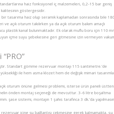
andartlarına haiz fonksiyonel iç malzemeleri, 0,2-15 bar geniş
kalitesinin göstergesidir.
ir tasarıma haiz olup seramik kaplamadan sonrasında bile 18
ri ve açık oturum takılırken ya da açık oturum bakım amaçlı
ucu plastik kanal bulunmaktadır. Ek olarak muflu boru için 110 mm
irli suyun içme suyu şebekesine geri gitmesine izin vermeyen vaku
i “PRO”
miştir. Standart gömme rezervuar montajı 115 santimetre.’de
 yüksekliği ile hem asma klozet hem de değişik mimari tasarımla
 açık oturum önüne gelmesi problemi, isterse ürün paneli üstten
Panelin önden montaj seçeneği de mevcuttur. 3-6 litre boşaltma
 mm. şase sistemi, montajın 1 şahıs tarafınca 3 dk.’da yapılması
ın rezervuar içine su bağlantısı çekmesine gerek kalmamakta, su