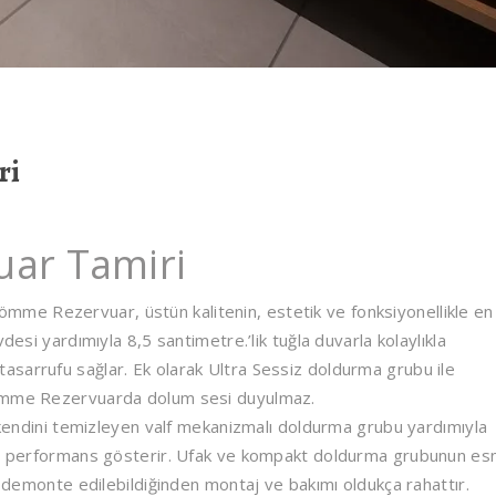
ri
ar Tamiri
me Rezervuar, üstün kalitenin, estetik ve fonksiyonellikle en
desi yardımıyla 8,5 santimetre.’lik tuğla duvarla kolaylıkla
 su tasarrufu sağlar. Ek olarak Ultra Sessiz doldurma grubu ile
Gömme Rezervuarda dolum sesi duyulmaz.
i kendini temizleyen valf mekanizmalı doldurma grubu yardımıyla
tün performans gösterir. Ufak ve kompakt doldurma grubunun es
la demonte edilebildiğinden montaj ve bakımı oldukça rahattır.