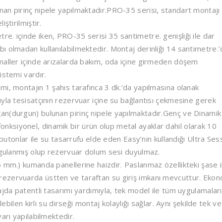
an pirinç nipele yapılmaktadır.PRO-35 serisi, standart montajı
ştirilmiştir.
e. içinde iken, PRO-35 serisi 35 santimetre. genişliği ile dar
 olmadan kullanılabilmektedir. Montaj derinliği 14 santimetre.’d
maller içinde arızalarda bakım, oda içine girmeden döşem
istemi vardır.
i, montajın 1 şahıs tarafınca 3 dk.’da yapılmasına olanak
yla tesisatçının rezervuar içine su bağlantısı çekmesine gerek
an(durgun) bulunan pirinç nipele yapılmaktadır.Genç ve Dinamik
ksiyonel, dinamik bir ürün olup metal ayaklar dahil olarak 10
 butonlar ile su tasarrufu elde eden Easy’nin kullandığı Ultra Ses
uygulanmış olup rezervuar dolum sesi duyulmaz.
 mm.) kumanda panellerine haizdir. Paslanmaz özellikteki şase i
ezervuarda üstten ve taraftan su giriş imkanı mevcuttur. Ekon
ajda patentli tasarımı yardımıyla, tek model ile tüm uygulamaları
lebilen kirli su dirseği montaj kolaylığı sağlar. Aynı şekilde tek ve
arı yapılabilmektedir.