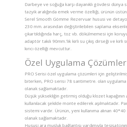
Darbeye ve soğuğa karşı dayanıklı gövdesi dünya st
tazyik aralığında emek verme özelliği, ürünün üstün 
Serel Smooth Gömme Rezervuar hususi ve detaycı b
230 mm. arasından değiştirilebilen saplama eksenle
çıkartıldığında harç, toz vb. dökülmemesi için koruy
adaptör takılı 90mm.’lik kirli su çıkış dirseği ve k
kırıcı özelliği mevcuttur.
Özel Uygulama Çözümler
PRO Serisi özel uygulama çözümleri için geliştiril
biterken, PRO serisi 78 santimetre. olan uygulama
olanak sağlamaktadır.
Düşük yüksekliğin getirmiş olduğu klozet kapağının
kullanılacak şekilde monte edilerek aşılmaktadır. 
sistemi vardır. Ürünün, yeni kullanıma alınan 40*40
olanak sağlamaktadır.
Hususi ara musluk bağlantısı yardımıyla tesisatçın