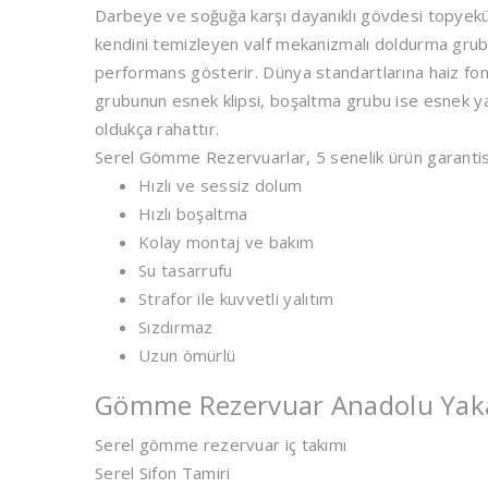
Darbeye ve soğuğa karşı dayanıklı gövdesi topyekün
kendini temizleyen valf mekanizmalı doldurma grubu
performans gösterir. Dünya standartlarına haiz fo
grubunun esnek klipsi, boşaltma grubu ise esnek ya
oldukça rahattır.
Serel Gömme Rezervuarlar, 5 senelik ürün garantisi
Hızlı ve sessiz dolum
Hızlı boşaltma
Kolay montaj ve bakım
Su tasarrufu
Strafor ile kuvvetli yalıtım
Sızdırmaz
Uzun ömürlü
Gömme Rezervuar Anadolu Yakas
Serel gömme rezervuar iç takımı
Serel Sifon Tamiri