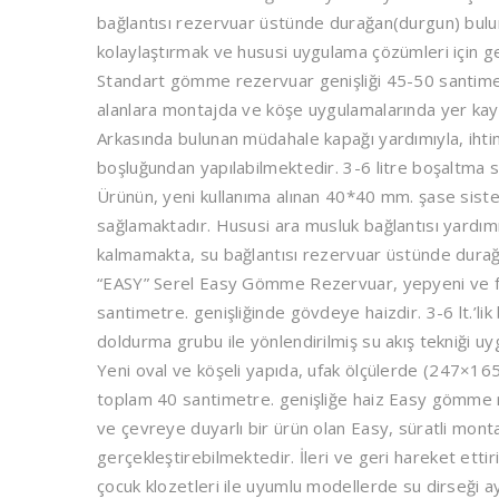
bağlantısı rezervuar üstünde durağan(durgun) bulun
kolaylaştırmak ve hususi uygulama çözümleri için geli
Standart gömme rezervuar genişliği 45-50 santimetr
alanlara montajda ve köşe uygulamalarında yer kaybı
Arkasında bulunan müdahale kapağı yardımıyla, ihti
boşluğundan yapılabilmektedir. 3-6 litre boşaltma s
Ürünün, yeni kullanıma alınan 40*40 mm. şase sistem
sağlamaktadır. Hususi ara musluk bağlantısı yardımı
kalmamakta, su bağlantısı rezervuar üstünde durağ
“EASY” Serel Easy Gömme Rezervuar, yepyeni ve fon
santimetre. genişliğinde gövdeye haizdir. 3-6 lt.’lik
doldurma grubu ile yönlendirilmiş su akış tekniği 
Yeni oval ve köşeli yapıda, ufak ölçülerde (247×165
toplam 40 santimetre. genişliğe haiz Easy gömme r
ve çevreye duyarlı bir ürün olan Easy, süratli mont
gerçekleştirebilmektedir. İleri ve geri hareket ettiri
çocuk klozetleri ile uyumlu modellerde su dirseği ay