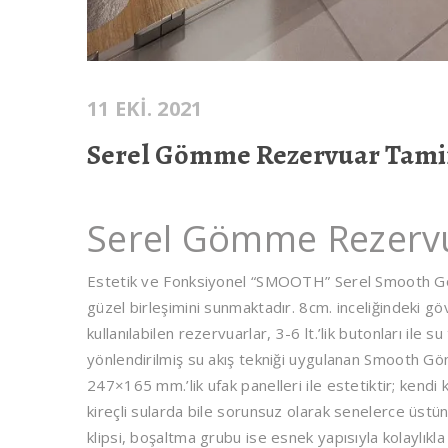
11 EKI. 2021
Serel Gömme Rezervuar Tami
Serel Gömme Rezervu
Estetik ve Fonksiyonel “SMOOTH” Serel Smooth Göm
güzel birleşimini sunmaktadır. 8cm. inceliğindeki göv
kullanılabilen rezervuarlar, 3-6 lt.’lik butonları ile
yönlendirilmiş su akış tekniği uygulanan Smooth 
247×165 mm.’lik ufak panelleri ile estetiktir; kend
kireçli sularda bile sorunsuz olarak senelerce üs
klipsi, boşaltma grubu ise esnek yapısıyla kolaylık