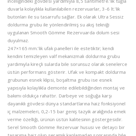
inceliğindeki gövdesi yardımıyla 8,5 santimetre.’lik tuğla
duvarla kolaylıkla kullanılabilen rezervuarlar, 3-6 lt.’lik
butonları ile su tasarrufu sağlar. Ek olarak Ultra Sessiz
doldurma grubu ile yönlendirilmiş su akış tekniği
uygulanan Smooth Gömme Rezervuarda dolum sesi
duyulmaz.
247×165 mm.’lik ufak panelleri ile estetiktir; kendi
kendini temizleyen valf mekanizmalı doldurma grubu
yardımıyla kireçli sularda bile sorunsuz olarak senelerce
üstün performans gösterir. Ufak ve kompakt doldurma
grubunun esnek klipsi, boşaltma grubu ise esnek
yapısıyla kolaylıkla demonte edilebildiğinden montaj ve
bakımı oldukça rahattır. Darbeye ve soğuğa karşı
dayanıklı gövdesi dünya standartlarına haiz fonksiyonel
iç malzemeleri, 0,2-15 bar geniş tazyik aralığında emek
verme özelliği, ürünün üstün kalitesinin göstergesidir.
Serel Smooth Gömme Rezervuar hususi ve detaycı bir
tasarıma haiz olup seramik kaplamadan sonrasında bile