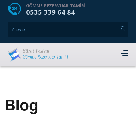
HOME
HAKKIMIZDA
GÖMME REZERVUAR TAMIRI
0535 339 64 84
GÖMME REZERVUAR MARKALARI
HIZMET VERDIĞIMIZ İLÇELER
İLETIŞIM
RANDEVU AL
Blog