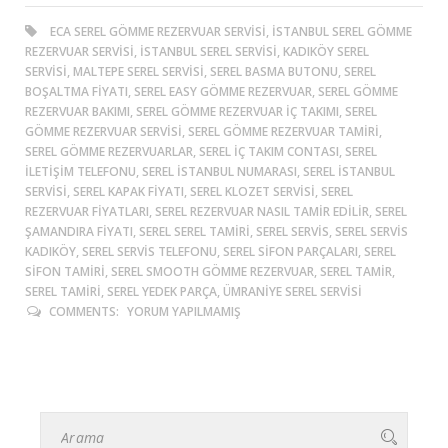
ECA SEREL GÖMME REZERVUAR SERVISI, ISTANBUL SEREL GÖMME
REZERVUAR SERVISI, ISTANBUL SEREL SERVISI, KADIKÖY SEREL
SERVISI, MALTEPE SEREL SERVISI, SEREL BASMA BUTONU, SEREL
BOŞALTMA FIYATI, SEREL EASY GÖMME REZERVUAR, SEREL GÖMME
REZERVUAR BAKIMI, SEREL GÖMME REZERVUAR IÇ TAKIMI, SEREL
GÖMME REZERVUAR SERVISI, SEREL GÖMME REZERVUAR TAMIRI,
SEREL GÖMME REZERVUARLAR, SEREL IÇ TAKIM CONTASI, SEREL
ILETIŞIM TELEFONU, SEREL ISTANBUL NUMARASI, SEREL ISTANBUL
SERVISI, SEREL KAPAK FIYATI, SEREL KLOZET SERVISI, SEREL
REZERVUAR FIYATLARI, SEREL REZERVUAR NASIL TAMIR EDILIR, SEREL
ŞAMANDIRA FIYATI, SEREL SEREL TAMIRI, SEREL SERVIS, SEREL SERVIS
KADIKÖY, SEREL SERVIS TELEFONU, SEREL SIFON PARÇALARI, SEREL
SIFON TAMIRI, SEREL SMOOTH GÖMME REZERVUAR, SEREL TAMIR,
SEREL TAMIRI, SEREL YEDEK PARÇA, ÜMRANIYE SEREL SERVISI
COMMENTS:
YORUM YAPILMAMIŞ