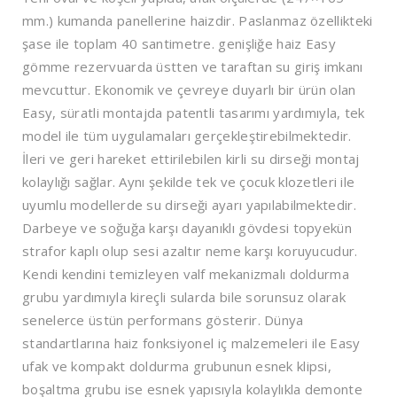
mm.) kumanda panellerine haizdir. Paslanmaz özellikteki
şase ile toplam 40 santimetre. genişliğe haiz Easy
gömme rezervuarda üstten ve taraftan su giriş imkanı
mevcuttur. Ekonomik ve çevreye duyarlı bir ürün olan
Easy, süratli montajda patentli tasarımı yardımıyla, tek
model ile tüm uygulamaları gerçekleştirebilmektedir.
İleri ve geri hareket ettirilebilen kirli su dirseği montaj
kolaylığı sağlar. Aynı şekilde tek ve çocuk klozetleri ile
uyumlu modellerde su dirseği ayarı yapılabilmektedir.
Darbeye ve soğuğa karşı dayanıklı gövdesi topyekün
strafor kaplı olup sesi azaltır neme karşı koruyucudur.
Kendi kendini temizleyen valf mekanizmalı doldurma
grubu yardımıyla kireçli sularda bile sorunsuz olarak
senelerce üstün performans gösterir. Dünya
standartlarına haiz fonksiyonel iç malzemeleri ile Easy
ufak ve kompakt doldurma grubunun esnek klipsi,
boşaltma grubu ise esnek yapısıyla kolaylıkla demonte