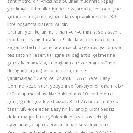
santimetre.’dir. Arkasında bulunan müdahale kapağı
yardımıyla, ihtimaller içinde arızalarda bakım, oda içine
girmeden döşem boşluğundan yapılabilmektedir. 3-6
litre boşaltma sistemi vardır.
Ürünün, yeni kullanıma alınan 40*40 mm. şase sistemi,
montajın 1 şahıs tarafınca 3 dk.’da yapılmasına olanak
sağlamaktadır. Hususi ara musluk bağlantısı yardımıyla
tesisatçının rezervuar içine su bağlantısı çekmesine
gerek kalmamakta, su bağlantısı rezervuar üstünde
durağan(durgun) bulunan pirinç nipele
yapılmaktadır.Genç ve Dinamik “EASY” Serel Easy
Gömme Rezervuar, yepyeni ve fonksiyonel, dinamik bir
ürün olup metal ayaklar dahil olarak 10 santimetre.
genişliğinde gövdeye haizdir. 3-6 lt.’lik butonlar ile su
tasarrufu elde eden Easy’nin kullandığı Ultra Sessiz
doldurma grubu ile yönlendirilmiş su akış tekniği
uygulanmış olup rezervuar dolum sesi duyulmaz.
Yeni oval ve köşeli yapıda, ufak ölçülerde (247×165