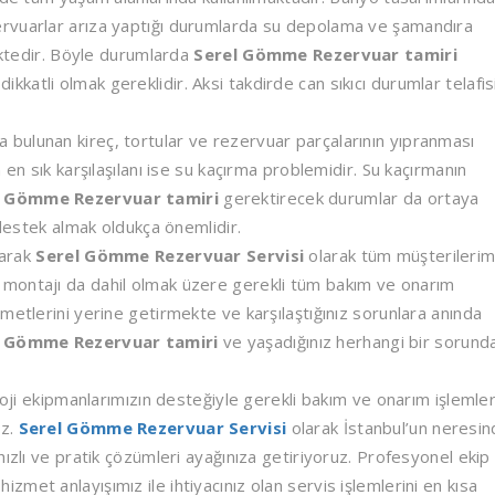
ervuarlar arıza yaptığı durumlarda su depolama ve şamandıra
mektedir. Böyle durumlarda
Serel Gömme Rezervuar tamiri
atli olmak gereklidir. Aksi takdirde can sıkıcı durumlar telafis
bulunan kireç, tortular ve rezervuar parçalarının yıpranması
 en sık karşılaşılanı ise su kaçırma problemidir. Su kaçırmanın
l Gömme Rezervuar tamiri
gerektirecek durumlar da ortaya
 destek almak oldukça önemlidir.
narak
Serel Gömme Rezervuar Servisi
olarak tüm müşterilerim
montajı da dahil olmak üzere gerekli tüm bakım ve onarım
metlerini yerine getirmekte ve karşılaştığınız sorunlara anında
l Gömme Rezervuar tamiri
ve yaşadığınız herhangi bir sorund
loji ekipmanlarımızın desteğiyle gerekli bakım ve onarım işlemler
uz.
Serel Gömme Rezervuar Servisi
olarak İstanbul’un neresi
ızlı ve pratik çözümleri ayağınıza getiriyoruz. Profesyonel ekip
met anlayışımız ile ihtiyacınız olan servis işlemlerini en kısa