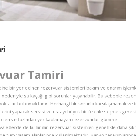
ri
vuar Tamiri
e bir yer edinen rezervuar sistemleri bakım ve onarım işleml
şlem nedeniyle su kaçağı gibi sorunlar yaşanabilir. Bu sebeple reze
noktalar bulunmaktadır. Herhangi bir sorunla karşılaşmamak ve 
lerini yapacak servisi ve ustayı büyük bir özenle seçmek gereki
etirilen ve fazladan yer kaplamayan rezervuarlar gömme
valetlerde de kullanılan rezervuar sistemleri genellikle daha şık
nde tüm yaşam alanlarında kullanılmaktadır. Banyo tasarımlarınd