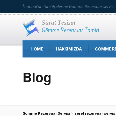
İstanbul'un tüm ilçelerine Gömme Rezervuar servisi 
HOME
HAKKIMIZDA
GÖMME RE
Blog
Gömme Rezervuar Servisi
>
serel rezervuar servis