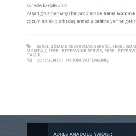
sürede karşılıyoruz.
Yaşadığınız herhangi bir problemde
Serel Gömme 
çözümleri ekip arkadaşlarımızla birlikte yerine get
SEREL GÖMME REZERVUAR SERVISI, SEREL GÖM
MONTAJI, SEREL REZERVUAR SERVIS, SEREL REZERVU
TAMIR
COMMENTS:
YORUM YAPILMAMIŞ
ADRES ANADOLU YAKASI: