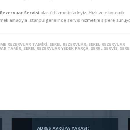
Rezervuar Servisi
olarak hizmetinizdeyiz. Hızlı ve ekonomik
irmek amacıyla İstanbul genelinde servis hizmetini sizlere sunuy
ME REZERVUAR TAMIRI, SEREL REZERVUAR, SEREL REZERVUAR
AR TAMIR, SEREL REZERVUAR YEDEK PARÇA, SEREL SERVIS, SERE
ADRES AVRUPA YAKASI: