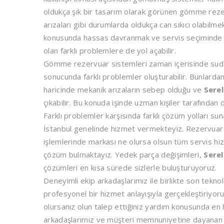
oldukça şık bir tasarım olarak görünen gömme rez
arızaları gibi durumlarda oldukça can sıkıcı olabil
konusunda hassas davranmak ve servis seçiminde dikk
olan farklı problemlere de yol açabilir.
Gömme rezervuar sistemleri zaman içerisinde suda 
sonucunda farklı problemler oluşturabilir. Bunlardan
haricinde mekanik arızaların sebep olduğu ve
Sere
çıkabilir. Bu konuda işinde uzman kişiler tarafından
Farklı problemler karşısında farklı çözüm yolları su
İstanbul genelinde hizmet vermekteyiz. Rezervuar 
işlemlerinde markası ne olursa olsun tüm servis hiz
çözüm bulmaktayız. Yedek parça değişimleri,
Sere
çözümleri en kısa sürede sizlerle buluşturuyoruz.
Deneyimli ekip arkadaşlarımız ile birlikte son tekno
profesyonel bir hizmet anlayışıyla gerçekleştiriyor
olursanız olun talep ettiğiniz yardım konusunda en h
arkadaşlarımız ve müşteri memnuniyetine dayanan hiz