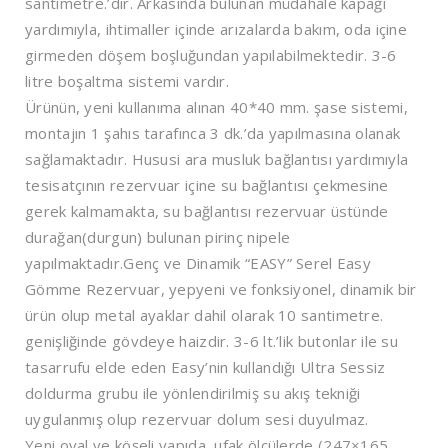
santimetre.’dir. Arkasında bulunan müdahale kapağı
yardımıyla, ihtimaller içinde arızalarda bakım, oda içine
girmeden döşem boşluğundan yapılabilmektedir. 3-6
litre boşaltma sistemi vardır.
Ürünün, yeni kullanıma alınan 40*40 mm. şase sistemi,
montajın 1 şahıs tarafınca 3 dk.’da yapılmasına olanak
sağlamaktadır. Hususi ara musluk bağlantısı yardımıyla
tesisatçının rezervuar içine su bağlantısı çekmesine
gerek kalmamakta, su bağlantısı rezervuar üstünde
durağan(durgun) bulunan pirinç nipele
yapılmaktadır.Genç ve Dinamik “EASY” Serel Easy
Gömme Rezervuar, yepyeni ve fonksiyonel, dinamik bir
ürün olup metal ayaklar dahil olarak 10 santimetre.
genişliğinde gövdeye haizdir. 3-6 lt.’lik butonlar ile su
tasarrufu elde eden Easy’nin kullandığı Ultra Sessiz
doldurma grubu ile yönlendirilmiş su akış tekniği
uygulanmış olup rezervuar dolum sesi duyulmaz.
Yeni oval ve köşeli yapıda, ufak ölçülerde (247×165