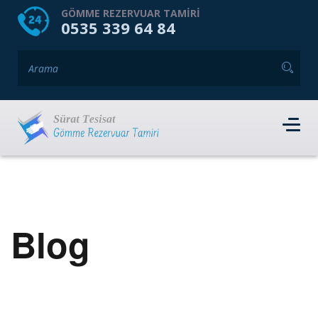
HOME
HAKKIMIZDA
GÖMME REZERVUAR TAMIRI
0535 339 64 84
GÖMME REZERVUAR MARKALARI
HIZMET VERDIĞIMIZ İLÇELER
İLETIŞIM
RANDEVU AL
Blog