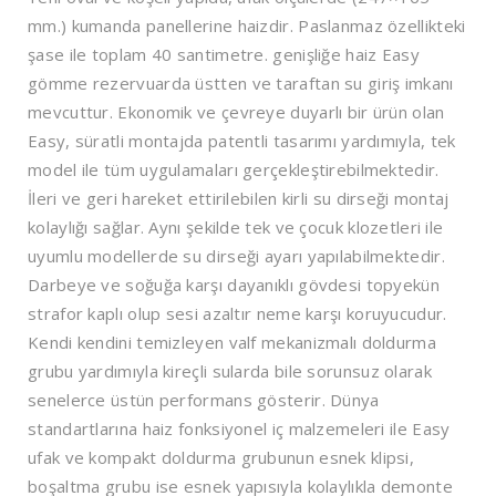
mm.) kumanda panellerine haizdir. Paslanmaz özellikteki
şase ile toplam 40 santimetre. genişliğe haiz Easy
gömme rezervuarda üstten ve taraftan su giriş imkanı
mevcuttur. Ekonomik ve çevreye duyarlı bir ürün olan
Easy, süratli montajda patentli tasarımı yardımıyla, tek
model ile tüm uygulamaları gerçekleştirebilmektedir.
İleri ve geri hareket ettirilebilen kirli su dirseği montaj
kolaylığı sağlar. Aynı şekilde tek ve çocuk klozetleri ile
uyumlu modellerde su dirseği ayarı yapılabilmektedir.
Darbeye ve soğuğa karşı dayanıklı gövdesi topyekün
strafor kaplı olup sesi azaltır neme karşı koruyucudur.
Kendi kendini temizleyen valf mekanizmalı doldurma
grubu yardımıyla kireçli sularda bile sorunsuz olarak
senelerce üstün performans gösterir. Dünya
standartlarına haiz fonksiyonel iç malzemeleri ile Easy
ufak ve kompakt doldurma grubunun esnek klipsi,
boşaltma grubu ise esnek yapısıyla kolaylıkla demonte