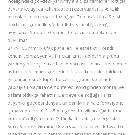
inceliğindeki gövdesi yardımıyla 8,5 santimetre.’lik tuğla
duvarla kolaylıkla kullanılabilen rezervuarlar, 3-6 lt.’lik
butonları ile su tasarrufu sağlar. Ek olarak Ultra Sessiz
doldurma grubu ile yönlendirilmiş su akış tekniği
uygulanan Smooth Gömme Rezervuarda dolum sesi
duyulmaz.
247×165 mm.’lik ufak panelleri ile estetiktir; kendi
kendini temizleyen valf mekanizmalı doldurma grubu
yardımıyla kireçli sularda bile sorunsuz olarak senelerce
üstün performans gösterir. Ufak ve kompakt doldurma
grubunun esnek klipsi, boşaltma grubu ise esnek
yapısıyla kolaylıkla demonte edilebildiğinden montaj ve
bakımı oldukça rahattır. Darbeye ve soğuğa karşı
dayanıklı gövdesi dünya standartlarına haiz fonksiyonel
iç malzemeleri, 0,2-15 bar geniş tazyik aralığında emek
verme özelliği, ürünün üstün kalitesinin göstergesidir.
Serel Smooth Gömme Rezervuar hususi ve detaycı bir
tasarıma haiz olup seramik kaplamadan sonrasında bile