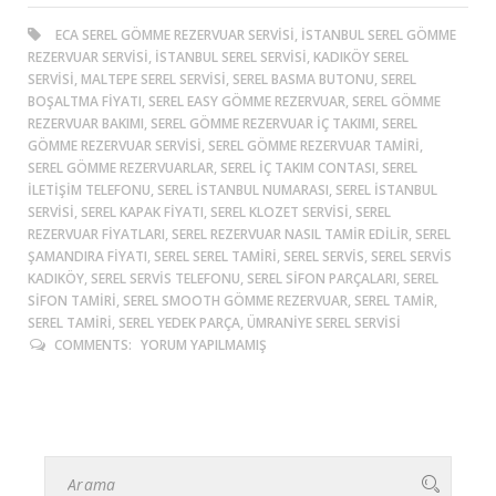
ECA SEREL GÖMME REZERVUAR SERVISI, ISTANBUL SEREL GÖMME
REZERVUAR SERVISI, ISTANBUL SEREL SERVISI, KADIKÖY SEREL
SERVISI, MALTEPE SEREL SERVISI, SEREL BASMA BUTONU, SEREL
BOŞALTMA FIYATI, SEREL EASY GÖMME REZERVUAR, SEREL GÖMME
REZERVUAR BAKIMI, SEREL GÖMME REZERVUAR IÇ TAKIMI, SEREL
GÖMME REZERVUAR SERVISI, SEREL GÖMME REZERVUAR TAMIRI,
SEREL GÖMME REZERVUARLAR, SEREL IÇ TAKIM CONTASI, SEREL
ILETIŞIM TELEFONU, SEREL ISTANBUL NUMARASI, SEREL ISTANBUL
SERVISI, SEREL KAPAK FIYATI, SEREL KLOZET SERVISI, SEREL
REZERVUAR FIYATLARI, SEREL REZERVUAR NASIL TAMIR EDILIR, SEREL
ŞAMANDIRA FIYATI, SEREL SEREL TAMIRI, SEREL SERVIS, SEREL SERVIS
KADIKÖY, SEREL SERVIS TELEFONU, SEREL SIFON PARÇALARI, SEREL
SIFON TAMIRI, SEREL SMOOTH GÖMME REZERVUAR, SEREL TAMIR,
SEREL TAMIRI, SEREL YEDEK PARÇA, ÜMRANIYE SEREL SERVISI
COMMENTS:
YORUM YAPILMAMIŞ