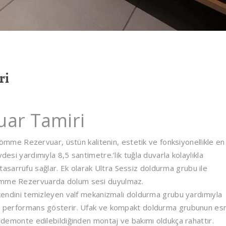
ri
ar Tamiri
me Rezervuar, üstün kalitenin, estetik ve fonksiyonellikle en
desi yardımıyla 8,5 santimetre.’lik tuğla duvarla kolaylıkla
 su tasarrufu sağlar. Ek olarak Ultra Sessiz doldurma grubu ile
Gömme Rezervuarda dolum sesi duyulmaz.
i kendini temizleyen valf mekanizmalı doldurma grubu yardımıyla
tün performans gösterir. Ufak ve kompakt doldurma grubunun es
la demonte edilebildiğinden montaj ve bakımı oldukça rahattır.