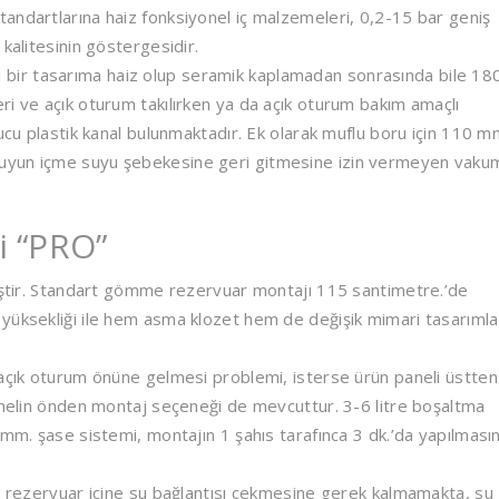
andartlarına haiz fonksiyonel iç malzemeleri, 0,2-15 bar geniş
kalitesinin göstergesidir.
ir tasarıma haiz olup seramik kaplamadan sonrasında bile 18
ri ve açık oturum takılırken ya da açık oturum bakım amaçlı
ucu plastik kanal bulunmaktadır. Ek olarak muflu boru için 110 mm
irli suyun içme suyu şebekesine geri gitmesine izin vermeyen vaku
i “PRO”
miştir. Standart gömme rezervuar montajı 115 santimetre.’de
 yüksekliği ile hem asma klozet hem de değişik mimari tasarımla
 açık oturum önüne gelmesi problemi, isterse ürün paneli üstten
Panelin önden montaj seçeneği de mevcuttur. 3-6 litre boşaltma
 mm. şase sistemi, montajın 1 şahıs tarafınca 3 dk.’da yapılması
ın rezervuar içine su bağlantısı çekmesine gerek kalmamakta, su