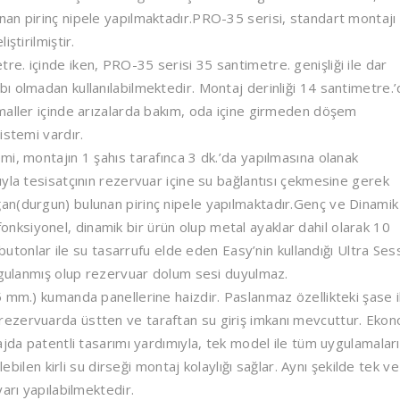
an pirinç nipele yapılmaktadır.PRO-35 serisi, standart montajı
ştirilmiştir.
e. içinde iken, PRO-35 serisi 35 santimetre. genişliği ile dar
 olmadan kullanılabilmektedir. Montaj derinliği 14 santimetre.’d
maller içinde arızalarda bakım, oda içine girmeden döşem
istemi vardır.
i, montajın 1 şahıs tarafınca 3 dk.’da yapılmasına olanak
yla tesisatçının rezervuar içine su bağlantısı çekmesine gerek
an(durgun) bulunan pirinç nipele yapılmaktadır.Genç ve Dinamik
ksiyonel, dinamik bir ürün olup metal ayaklar dahil olarak 10
 butonlar ile su tasarrufu elde eden Easy’nin kullandığı Ultra Ses
uygulanmış olup rezervuar dolum sesi duyulmaz.
 mm.) kumanda panellerine haizdir. Paslanmaz özellikteki şase i
ezervuarda üstten ve taraftan su giriş imkanı mevcuttur. Ekon
ajda patentli tasarımı yardımıyla, tek model ile tüm uygulamaları
lebilen kirli su dirseği montaj kolaylığı sağlar. Aynı şekilde tek ve
arı yapılabilmektedir.