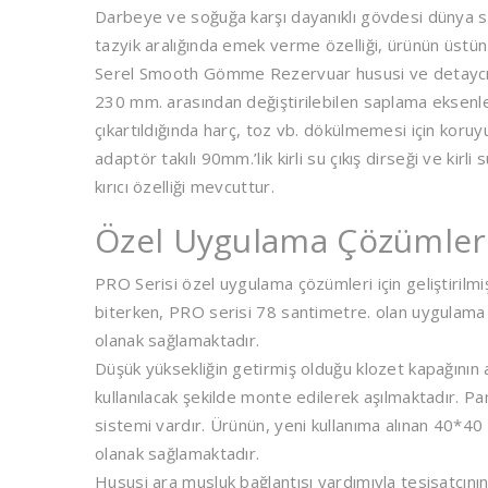
Darbeye ve soğuğa karşı dayanıklı gövdesi dünya st
tazyik aralığında emek verme özelliği, ürünün üstün 
Serel Smooth Gömme Rezervuar hususi ve detaycı b
230 mm. arasından değiştirilebilen saplama eksenle
çıkartıldığında harç, toz vb. dökülmemesi için koruy
adaptör takılı 90mm.’lik kirli su çıkış dirseği ve k
kırıcı özelliği mevcuttur.
Özel Uygulama Çözümler
PRO Serisi özel uygulama çözümleri için geliştiril
biterken, PRO serisi 78 santimetre. olan uygulama
olanak sağlamaktadır.
Düşük yüksekliğin getirmiş olduğu klozet kapağının
kullanılacak şekilde monte edilerek aşılmaktadır. 
sistemi vardır. Ürünün, yeni kullanıma alınan 40*40
olanak sağlamaktadır.
Hususi ara musluk bağlantısı yardımıyla tesisatçın