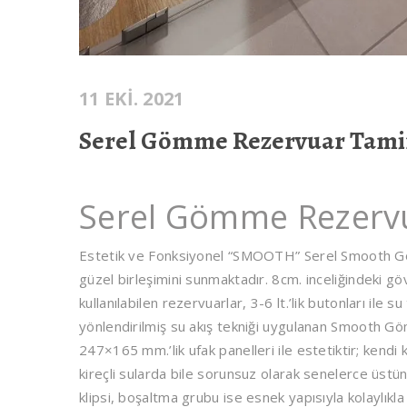
11 EKI. 2021
Serel Gömme Rezervuar Tami
Serel Gömme Rezervu
Estetik ve Fonksiyonel “SMOOTH” Serel Smooth Göm
güzel birleşimini sunmaktadır. 8cm. inceliğindeki göv
kullanılabilen rezervuarlar, 3-6 lt.’lik butonları ile
yönlendirilmiş su akış tekniği uygulanan Smooth 
247×165 mm.’lik ufak panelleri ile estetiktir; kend
kireçli sularda bile sorunsuz olarak senelerce üs
klipsi, boşaltma grubu ise esnek yapısıyla kolaylık