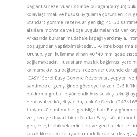
bağlantısı rezervuar üstünde durağan(durgun) bulun
kolaylaştırmak ve hususi uygulama çözümleri için geli
Standart gömme rezervuar genişliği 45-50 santimetr
alanlara montajda ve köşe uygulamalarında yer kaybı
Arkasında bulunan müdahale kapağı yardımıyla, ihti
boşluğundan yapılabilmektedir. 3-6 litre boşaltma s
Ürünün, yeni kullanıma alınan 40*40 mm. şase sistem
sağlamaktadır. Hususi ara musluk bağlantısı yardımı
kalmamakta, su bağlantısı rezervuar üstünde durağ
“EASY” Serel Easy Gömme Rezervuar, yepyeni ve fon
santimetre. genişliğinde gövdeye haizdir. 3-6 lt.’lik
doldurma grubu ile yönlendirilmiş su akış tekniği 
Yeni oval ve köşeli yapıda, ufak ölçülerde (247×165
toplam 40 santimetre. genişliğe haiz Easy gömme r
ve çevreye duyarlı bir ürün olan Easy, süratli mont
gerçekleştirebilmektedir. İleri ve geri hareket ettiri
çocuk klozetleri ile uyumlu modellerde su dirseği ay