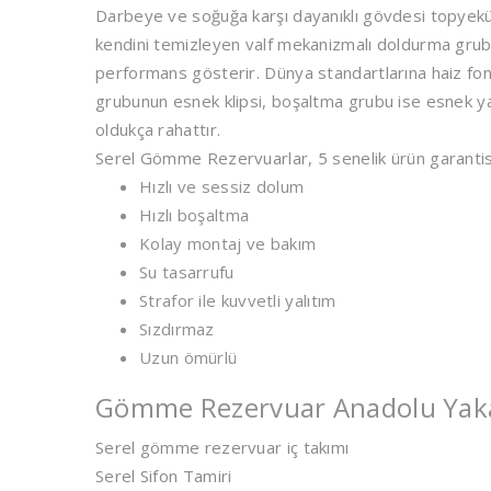
Darbeye ve soğuğa karşı dayanıklı gövdesi topyekün
kendini temizleyen valf mekanizmalı doldurma grubu
performans gösterir. Dünya standartlarına haiz fo
grubunun esnek klipsi, boşaltma grubu ise esnek ya
oldukça rahattır.
Serel Gömme Rezervuarlar, 5 senelik ürün garantisi
Hızlı ve sessiz dolum
Hızlı boşaltma
Kolay montaj ve bakım
Su tasarrufu
Strafor ile kuvvetli yalıtım
Sızdırmaz
Uzun ömürlü
Gömme Rezervuar Anadolu Yakas
Serel gömme rezervuar iç takımı
Serel Sifon Tamiri