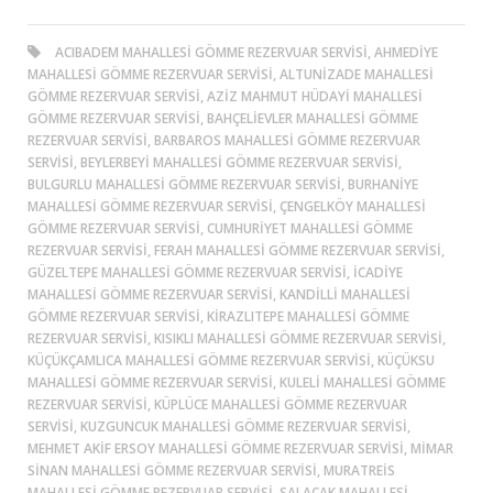
ACIBADEM MAHALLESI GÖMME REZERVUAR SERVISI, AHMEDIYE
MAHALLESI GÖMME REZERVUAR SERVISI, ALTUNIZADE MAHALLESI
GÖMME REZERVUAR SERVISI, AZIZ MAHMUT HÜDAYI MAHALLESI
GÖMME REZERVUAR SERVISI, BAHÇELIEVLER MAHALLESI GÖMME
REZERVUAR SERVISI, BARBAROS MAHALLESI GÖMME REZERVUAR
SERVISI, BEYLERBEYI MAHALLESI GÖMME REZERVUAR SERVISI,
BULGURLU MAHALLESI GÖMME REZERVUAR SERVISI, BURHANIYE
MAHALLESI GÖMME REZERVUAR SERVISI, ÇENGELKÖY MAHALLESI
GÖMME REZERVUAR SERVISI, CUMHURIYET MAHALLESI GÖMME
REZERVUAR SERVISI, FERAH MAHALLESI GÖMME REZERVUAR SERVISI,
GÜZELTEPE MAHALLESI GÖMME REZERVUAR SERVISI, İCADIYE
MAHALLESI GÖMME REZERVUAR SERVISI, KANDILLI MAHALLESI
GÖMME REZERVUAR SERVISI, KIRAZLITEPE MAHALLESI GÖMME
REZERVUAR SERVISI, KISIKLI MAHALLESI GÖMME REZERVUAR SERVISI,
KÜÇÜKÇAMLICA MAHALLESI GÖMME REZERVUAR SERVISI, KÜÇÜKSU
MAHALLESI GÖMME REZERVUAR SERVISI, KULELI MAHALLESI GÖMME
REZERVUAR SERVISI, KÜPLÜCE MAHALLESI GÖMME REZERVUAR
SERVISI, KUZGUNCUK MAHALLESI GÖMME REZERVUAR SERVISI,
MEHMET AKIF ERSOY MAHALLESI GÖMME REZERVUAR SERVISI, MIMAR
SINAN MAHALLESI GÖMME REZERVUAR SERVISI, MURATREIS
MAHALLESI GÖMME REZERVUAR SERVISI, SALACAK MAHALLESI