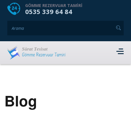
HOME
HAKKIMIZDA
GÖMME REZERVUAR TAMIRI
0535 339 64 84
GÖMME REZERVUAR MARKALARI
HIZMET VERDIĞIMIZ İLÇELER
İLETIŞIM
RANDEVU AL
Blog