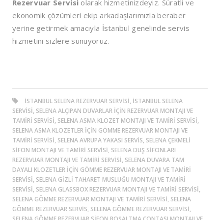
Rezervuar Servisi
olarak hizmetinizdeyiz. Süratli ve
ekonomik çözümleri ekip arkadaşlarımızla beraber
yerine getirmek amacıyla İstanbul genelinde servis
hizmetini sizlere sunuyoruz.
ISTANBUL SELENA REZERVUAR SERVISI, ISTANBUL SELENA
SERVISI, SELENA ALÇIPAN DUVARLAR IÇIN REZERVUAR MONTAJI VE
TAMIRI SERVISI, SELENA ASMA KLOZET MONTAJI VE TAMIRI SERVISI,
SELENA ASMA KLOZETLER IÇIN GÖMME REZERVUAR MONTAJI VE
TAMIRI SERVISI, SELENA AVRUPA YAKASI SERVIS, SELENA ÇEKMELI
SIFON MONTAJI VE TAMIRI SERVISI, SELENA DUŞ SIFONLARI
REZERVUAR MONTAJI VE TAMIRI SERVISI, SELENA DUVARA TAM
DAYALI KLOZETLER IÇIN GÖMME REZERVUAR MONTAJI VE TAMIRI
SERVISI, SELENA GIZLI TAHARET MUSLUĞU MONTAJI VE TAMIRI
SERVISI, SELENA GLASSBOX REZERVUAR MONTAJI VE TAMIRI SERVISI,
SELENA GÖMME REZERVUAR MONTAJI VE TAMIRI SERVISI, SELENA
GÖMME REZERVUAR SERVIS, SELENA GÖMME REZERVUAR SERVISI,
SELENA GÖMME REZERVUAR SIFON BOŞALTMA CONTASI MONTAJI VE