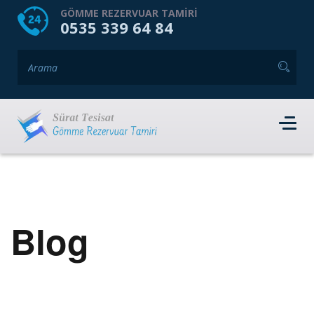
HOME
HAKKIMIZDA
GÖMME REZERVUAR TAMIRI
0535 339 64 84
GÖMME REZERVUAR MARKALARI
HIZMET VERDIĞIMIZ İLÇELER
İLETIŞIM
RANDEVU AL
Blog