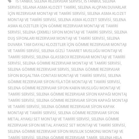
ISTANBUL SELENA REZERVUAR SERVISI, ISTANBUL SELENA
SERVISI, SELANA ASMA KLOZET TAMIRI, SELENA ALÇIPAN DUVARLAR
IÇIN REZERVUAR MONTAJI VE TAMIRI SERVISI, SELENA ASMA KLOZET
MONTAJI VE TAMIRI SERVISI, SELENA ASMA KLOZET SERVISI, SELENA
ASMA KLOZETLER IÇIN GÖMME REZERVUAR MONTAJI VE TAMIRI
SERVISI, SELENA ÇEKMELI SIFON MONTAJI VE TAMIRI SERVISI, SELENA
DUŞ SIFONLARI REZERVUAR MONTAJI VE TAMIRI SERVISI, SELENA
DUVARA TAM DAYALI KLOZETLER IÇIN GÖMME REZERVUAR MONTAJI
VE TAMIRI SERVISI, SELENA GIZLI TAHARET MUSLUĞU MONTAJI VE
TAMIRI SERVISI, SELENA GLASSBOX REZERVUAR MONTAJI VE TAMIRI
SERVISI, SELENA GÖMME REZERVUAR MONTAJI VE TAMIRI SERVISI,
SELENA GÖMME REZERVUAR SERVIS, SELENA GÖMME REZERVUAR
SIFON BOŞALTMA CONTASI MONTAJI VE TAMIRI SERVISI, SELENA
GÖMME REZERVUAR SIFON FILATÖR MONTAJI VE TAMIRI SERVISI,
SELENA GÖMME REZERVUAR SIFON KABIN MUSLUĞU MONTAJI VE
TAMIRI SERVISI, SELENA GÖMME REZERVUAR SIFON KAPAĞI MONTAJ
TAMIRI SERVISI, SELENA GÖMME REZERVUAR SIFON KAPAĞI MONTAJI
VE TAMIRI SERVISI, SELENA GÖMME REZERVUAR SIFON KAPAK
MONTAJI VE TAMIRI SERVISI, SELENA GÖMME REZERVUAR SIFON
METAL AYAKLI SET MONTAJI VE TAMIRI SERVISI, SELENA GÖMME
REZERVUAR SIFON METAL AYAKSIZ SET MONTAJI VE TAMIRI SERVISI,
SELENA GÖMME REZERVUAR SIFON MUSLUK SOMONU MONTAJI VE
TAMIRI SERVISI, SELENA GÖMME REZERVUAR TAMIR, SELENA HELA