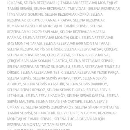
IÇ KAPAK, SELENA REZERVUAR IÇ TAKIMLARI REZERVUAR MONTAJI VE
TAMIRI SERVISI, SELENA REZERVUAR ITME VIDASI, SELENA REZERVUAR
ITME VIDASI SOMUNU, SELENA REZERVUAR KÖPRÜ, SELENA
REZERVUAR KORUYUCU KANAL + KAPAK, SELENA REZERVUAR
KUMANDA PANELLERI MONTAJI VE TAMIRI SERVISI, SELENA
REZERVUAR M12X270 SAPLAMA, SELENA REZERVUAR MAFSAL
PARMAK, SELENA REZERVUAR MONTAJ KILIDI, SELENA REZERVUAR
Ø45 MONTAJ TAPASI, SELENA REZERVUAR Ø90 MONTAJ TAPASI,
SELENA REZERVUAR PIS SU DIRSEK, SELENA REZERVUAR SAÇ ÇERÇEVE,
SELENA REZERVUAR SAÇ ÇERÇEVE AYAK, SELENA REZERVUAR SAÇ
ÇERÇEVE SAPLAMA SOMUN PLASTIĞI, SELENA REZERVUAR SERVISI,
SELENA REZERVUAR TEMIZ SU BORUSU, SELENA REZERVUAR TEMIZ SU
DIRSEK, SELENA REZERVUAR TETIK, SELENA REZERVUAR YEDEK PARÇA,
SELENA SERVIS, SELENA SERVIS ARNAVUTKÖY, SELENA SERVIS
ATAKÖY, SELENA SERVIS ATAŞEHIR, SELENA SERVIS BAKIRKÖY,
SELENA SERVIS BEYKOZ, SELENA SERVIS FLORYA, SELENA SERVIS
ISTANBUL, SELENA SERVIS KADIKÖY, SELENA SERVIS KARTAL, SELENA
SERVIS MALTEPE, SELENA SERVIS SANCAKTEPE, SELENA SERVIS
ÜMRANIYE, SELENA SERVIS ZEKERIYAKÖY, SELENA SIFON MONTAJI VE
TAMIRI SERVISI, SELENA TEKIL KLOZETLER IÇIN GÖMME REZERVUAR
MONTAJI VE TAMIRI SERVISI, SELENA TUĞLA DUVARLAR IÇIN
REZERVUAR MONTAJI VE TAMIRI SERVISI