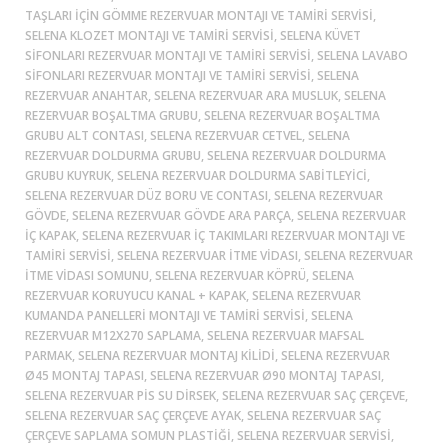
TAŞLARI IÇIN GÖMME REZERVUAR MONTAJI VE TAMIRI SERVISI,
SELENA KLOZET MONTAJI VE TAMIRI SERVISI, SELENA KÜVET
SIFONLARI REZERVUAR MONTAJI VE TAMIRI SERVISI, SELENA LAVABO
SIFONLARI REZERVUAR MONTAJI VE TAMIRI SERVISI, SELENA
REZERVUAR ANAHTAR, SELENA REZERVUAR ARA MUSLUK, SELENA
REZERVUAR BOŞALTMA GRUBU, SELENA REZERVUAR BOŞALTMA
GRUBU ALT CONTASI, SELENA REZERVUAR CETVEL, SELENA
REZERVUAR DOLDURMA GRUBU, SELENA REZERVUAR DOLDURMA
GRUBU KUYRUK, SELENA REZERVUAR DOLDURMA SABITLEYICI,
SELENA REZERVUAR DÜZ BORU VE CONTASI, SELENA REZERVUAR
GÖVDE, SELENA REZERVUAR GÖVDE ARA PARÇA, SELENA REZERVUAR
IÇ KAPAK, SELENA REZERVUAR IÇ TAKIMLARI REZERVUAR MONTAJI VE
TAMIRI SERVISI, SELENA REZERVUAR ITME VIDASI, SELENA REZERVUAR
ITME VIDASI SOMUNU, SELENA REZERVUAR KÖPRÜ, SELENA
REZERVUAR KORUYUCU KANAL + KAPAK, SELENA REZERVUAR
KUMANDA PANELLERI MONTAJI VE TAMIRI SERVISI, SELENA
REZERVUAR M12X270 SAPLAMA, SELENA REZERVUAR MAFSAL
PARMAK, SELENA REZERVUAR MONTAJ KILIDI, SELENA REZERVUAR
Ø45 MONTAJ TAPASI, SELENA REZERVUAR Ø90 MONTAJ TAPASI,
SELENA REZERVUAR PIS SU DIRSEK, SELENA REZERVUAR SAÇ ÇERÇEVE,
SELENA REZERVUAR SAÇ ÇERÇEVE AYAK, SELENA REZERVUAR SAÇ
ÇERÇEVE SAPLAMA SOMUN PLASTIĞI, SELENA REZERVUAR SERVISI,