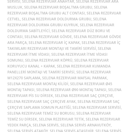
SERVISI, SELENA REZERVUAR ANAHTAR, SELENA REZERVUAR ARA
MUSLUK, SELENA REZERVUAR BOŞALTMA GRUBU, SELENA
REZERVUAR BOŞALTMA GRUBU ALT CONTASI, SELENA REZERVUAR
CETVEL, SELENA REZERVUAR DOLDURMA GRUBU, SELENA
REZERVUAR DOLDURMA GRUBU KUYRUK, SELENA REZERVUAR
DOLDURMA SABITLEYICI, SELENA REZERVUAR DÜZ BORU VE
CONTASI, SELENA REZERVUAR GÖVDE, SELENA REZERVUAR GÖVDE
ARA PARÇA, SELENA REZERVUAR IÇ KAPAK, SELENA REZERVUAR IÇ
TAKIMLARI REZERVUAR MONTAJI VE TAMIRI SERVISI, SELENA
REZERVUAR ITME VIDASI, SELENA REZERVUAR ITME VIDASI
SOMUNU, SELENA REZERVUAR KÖPRÜ, SELENA REZERVUAR
KORUYUCU KANAL + KAPAK, SELENA REZERVUAR KUMANDA
PANELLERI MONTAJI VE TAMIRI SERVISI, SELENA REZERVUAR
M12X270 SAPLAMA, SELENA REZERVUAR MAFSAL PARMAK,
SELENA REZERVUAR MONTAJ KILIDI, SELENA REZERVUAR Ø45
MONTAJ TAPASI, SELENA REZERVUAR Ø90 MONTAJ TAPASI, SELENA
REZERVUAR PIS SU DIRSEK, SELENA REZERVUAR SAÇ ÇERÇEVE,
SELENA REZERVUAR SAÇ ÇERÇEVE AYAK, SELENA REZERVUAR SAÇ
ÇERÇEVE SAPLAMA SOMUN PLASTIĞI, SELENA REZERVUAR SERVISI,
SELENA REZERVUAR TEMIZ SU BORUSU, SELENA REZERVUAR
TEMIZ SU DIRSEK, SELENA REZERVUAR TETIK, SELENA REZERVUAR
YEDEK PARÇA, SELENA SERVIS, SELENA SERVIS ARNAVUTKÖY,
SELENA SERVIS ATAKÖY, SELENA SERVIS ATAŞEHIR, SELENA SERVIS