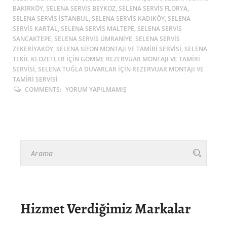
BAKIRKÖY, SELENA SERVIS BEYKOZ, SELENA SERVIS FLORYA,
SELENA SERVIS ISTANBUL, SELENA SERVIS KADIKÖY, SELENA
SERVIS KARTAL, SELENA SERVIS MALTEPE, SELENA SERVIS
SANCAKTEPE, SELENA SERVIS ÜMRANIYE, SELENA SERVIS
ZEKERIYAKÖY, SELENA SIFON MONTAJI VE TAMIRI SERVISI, SELENA
TEKIL KLOZETLER IÇIN GÖMME REZERVUAR MONTAJI VE TAMIRI
SERVISI, SELENA TUĞLA DUVARLAR IÇIN REZERVUAR MONTAJI VE
TAMIRI SERVISI
COMMENTS:
YORUM YAPILMAMIŞ
Hizmet Verdiğimiz Markalar