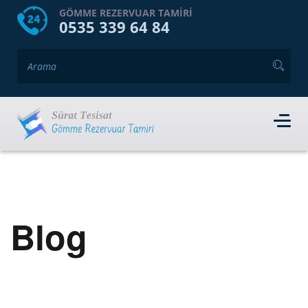
HOME
HAKKIMIZDA
GÖMME REZERVUAR TAMIRI
0535 339 64 84
GÖMME REZERVUAR MARKALARI
HIZMET VERDIĞIMIZ İLÇELER
İLETIŞIM
RANDEVU AL
Blog