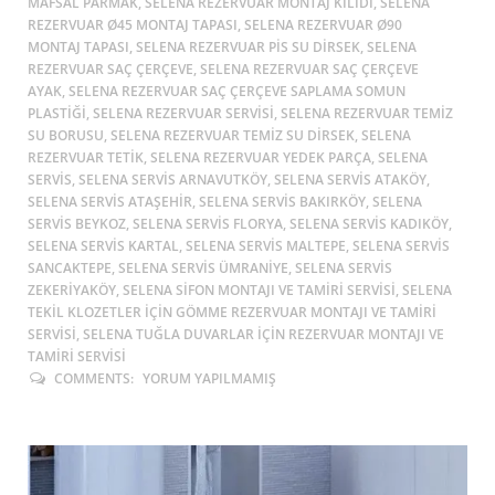
MAFSAL PARMAK, SELENA REZERVUAR MONTAJ KILIDI, SELENA
REZERVUAR Ø45 MONTAJ TAPASI, SELENA REZERVUAR Ø90
MONTAJ TAPASI, SELENA REZERVUAR PIS SU DIRSEK, SELENA
REZERVUAR SAÇ ÇERÇEVE, SELENA REZERVUAR SAÇ ÇERÇEVE
AYAK, SELENA REZERVUAR SAÇ ÇERÇEVE SAPLAMA SOMUN
PLASTIĞI, SELENA REZERVUAR SERVISI, SELENA REZERVUAR TEMIZ
SU BORUSU, SELENA REZERVUAR TEMIZ SU DIRSEK, SELENA
REZERVUAR TETIK, SELENA REZERVUAR YEDEK PARÇA, SELENA
SERVIS, SELENA SERVIS ARNAVUTKÖY, SELENA SERVIS ATAKÖY,
SELENA SERVIS ATAŞEHIR, SELENA SERVIS BAKIRKÖY, SELENA
SERVIS BEYKOZ, SELENA SERVIS FLORYA, SELENA SERVIS KADIKÖY,
SELENA SERVIS KARTAL, SELENA SERVIS MALTEPE, SELENA SERVIS
SANCAKTEPE, SELENA SERVIS ÜMRANIYE, SELENA SERVIS
ZEKERIYAKÖY, SELENA SIFON MONTAJI VE TAMIRI SERVISI, SELENA
TEKIL KLOZETLER IÇIN GÖMME REZERVUAR MONTAJI VE TAMIRI
SERVISI, SELENA TUĞLA DUVARLAR IÇIN REZERVUAR MONTAJI VE
TAMIRI SERVISI
COMMENTS:
YORUM YAPILMAMIŞ