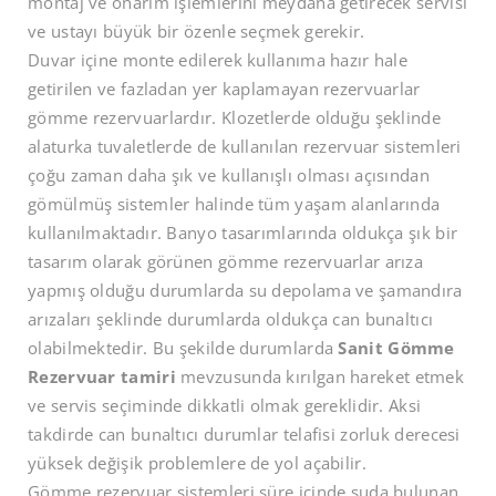
montaj ve onarım işlemlerini meydana getirecek servisi
ve ustayı büyük bir özenle seçmek gerekir.
Duvar içine monte edilerek kullanıma hazır hale
getirilen ve fazladan yer kaplamayan rezervuarlar
gömme rezervuarlardır. Klozetlerde olduğu şeklinde
alaturka tuvaletlerde de kullanılan rezervuar sistemleri
çoğu zaman daha şık ve kullanışlı olması açısından
gömülmüş sistemler halinde tüm yaşam alanlarında
kullanılmaktadır. Banyo tasarımlarında oldukça şık bir
tasarım olarak görünen gömme rezervuarlar arıza
yapmış olduğu durumlarda su depolama ve şamandıra
arızaları şeklinde durumlarda oldukça can bunaltıcı
olabilmektedir. Bu şekilde durumlarda
Sanit Gömme
Rezervuar tamiri
mevzusunda kırılgan hareket etmek
ve servis seçiminde dikkatli olmak gereklidir. Aksi
takdirde can bunaltıcı durumlar telafisi zorluk derecesi
yüksek değişik problemlere de yol açabilir.
Gömme rezervuar sistemleri süre içinde suda bulunan