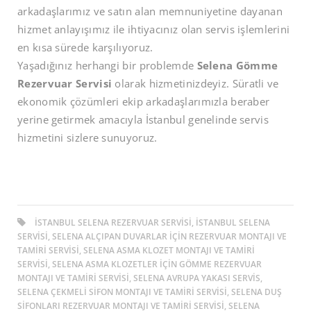
arkadaşlarımız ve satın alan memnuniyetine dayanan
hizmet anlayışımız ile ihtiyacınız olan servis işlemlerini
en kısa sürede karşılıyoruz.
Yaşadığınız herhangi bir problemde
Selena Gömme
Rezervuar Servisi
olarak hizmetinizdeyiz. Süratli ve
ekonomik çözümleri ekip arkadaşlarımızla beraber
yerine getirmek amacıyla İstanbul genelinde servis
hizmetini sizlere sunuyoruz.
ISTANBUL SELENA REZERVUAR SERVISI, ISTANBUL SELENA
SERVISI, SELENA ALÇIPAN DUVARLAR IÇIN REZERVUAR MONTAJI VE
TAMIRI SERVISI, SELENA ASMA KLOZET MONTAJI VE TAMIRI
SERVISI, SELENA ASMA KLOZETLER IÇIN GÖMME REZERVUAR
MONTAJI VE TAMIRI SERVISI, SELENA AVRUPA YAKASI SERVIS,
SELENA ÇEKMELI SIFON MONTAJI VE TAMIRI SERVISI, SELENA DUŞ
SIFONLARI REZERVUAR MONTAJI VE TAMIRI SERVISI, SELENA