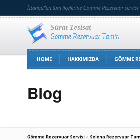
İstanbul'un tüm ilçelerine Gömme Rezervuar servisi 
HOME
HAKKIMIZDA
GÖMME RE
Blog
Gömme Rezervuar Servisi
>
Selena Rezervuar Tam