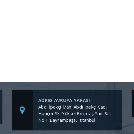
ADRES AVRUPA YAKASI:
Abdi İpekçi Mah. Abdi İpekçi Cad.
Hançer Sk. Yüksel Emintaş San. Sit.
No:1 Bayrampaşa, İstanbul