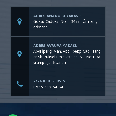
ADRES ANADOLU YAKASI:
Göksu Caddesi No:4, 34774 Ümraniy
e/İstanbul
ADRES AVRUPA YAKASI:
Abdi İpekçi Mah. Abdi İpekçi Cad. Hanç
er Sk. Yüksel Emintaş San. Sit. No:1 Ba
yrampaşa, İstanbul
7/24 ACİL SERVİS
0535 339 64 84