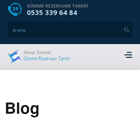
HOME
HAKKIMIZDA
GÖMME REZERVUAR TAMIRI
0535 339 64 84
GÖMME REZERVUAR MARKALARI
HIZMET VERDIĞIMIZ İLÇELER
İLETIŞIM
RANDEVU AL
Blog