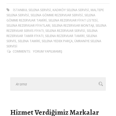
ISTANBUL SELENA SERVISI, KADIKÖY SELENA SERVISI, MALTEPE
SELENA SERVISI, SELENA GÖMME REZERVUAR SERVISI, SELENA
GÖMME REZERVUAR TAMIRI, SELENA REZERVUAR FIYAT LISTESI,
SELENA REZERVUAR FIYATLARI, SELENA REZERVUAR MONTAJI, SELENA
REZERVUAR SERVIS FIYATI, SELENA REZERVUAR SERVISI, SELENA
REZERVUAR TAMIR FIYATI, SELENA REZERVUAR TAMIRI, SELENA
SERVIS, SELENA TAMIRI, SELENA YEDEK PARÇA, ÜMRANIYE SELENA
SERVISI
COMMENTS:
YORUM YAPILMAMIŞ
Hizmet Verdiğimiz Markalar