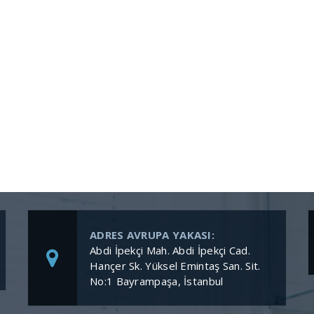
ADRES AVRUPA YAKASI:
Abdi İpekçi Mah. Abdi İpekçi Cad.
Hançer Sk. Yüksel Emintaş San. Sit.
No:1 Bayrampaşa, İstanbul