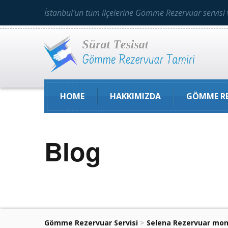
İstanbul'un tüm ilçelerine Gömme Rezervuar servisi 
HOME
HAKKIMIZDA
GÖMME RE
Blog
Gömme Rezervuar Servisi
>
Selena Rezervuar mon