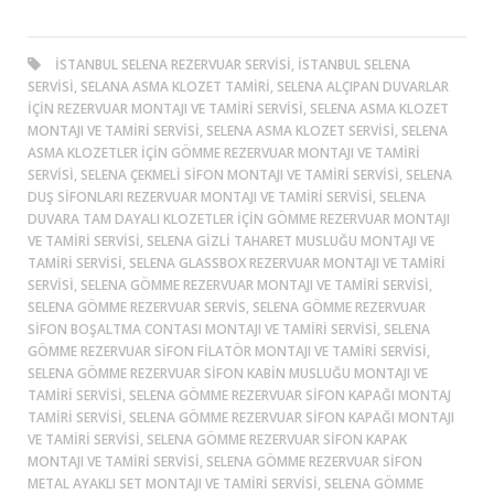
ISTANBUL SELENA REZERVUAR SERVISI, ISTANBUL SELENA
SERVISI, SELANA ASMA KLOZET TAMIRI, SELENA ALÇIPAN DUVARLAR
IÇIN REZERVUAR MONTAJI VE TAMIRI SERVISI, SELENA ASMA KLOZET
MONTAJI VE TAMIRI SERVISI, SELENA ASMA KLOZET SERVISI, SELENA
ASMA KLOZETLER IÇIN GÖMME REZERVUAR MONTAJI VE TAMIRI
SERVISI, SELENA ÇEKMELI SIFON MONTAJI VE TAMIRI SERVISI, SELENA
DUŞ SIFONLARI REZERVUAR MONTAJI VE TAMIRI SERVISI, SELENA
DUVARA TAM DAYALI KLOZETLER IÇIN GÖMME REZERVUAR MONTAJI
VE TAMIRI SERVISI, SELENA GIZLI TAHARET MUSLUĞU MONTAJI VE
TAMIRI SERVISI, SELENA GLASSBOX REZERVUAR MONTAJI VE TAMIRI
SERVISI, SELENA GÖMME REZERVUAR MONTAJI VE TAMIRI SERVISI,
SELENA GÖMME REZERVUAR SERVIS, SELENA GÖMME REZERVUAR
SIFON BOŞALTMA CONTASI MONTAJI VE TAMIRI SERVISI, SELENA
GÖMME REZERVUAR SIFON FILATÖR MONTAJI VE TAMIRI SERVISI,
SELENA GÖMME REZERVUAR SIFON KABIN MUSLUĞU MONTAJI VE
TAMIRI SERVISI, SELENA GÖMME REZERVUAR SIFON KAPAĞI MONTAJ
TAMIRI SERVISI, SELENA GÖMME REZERVUAR SIFON KAPAĞI MONTAJI
VE TAMIRI SERVISI, SELENA GÖMME REZERVUAR SIFON KAPAK
MONTAJI VE TAMIRI SERVISI, SELENA GÖMME REZERVUAR SIFON
METAL AYAKLI SET MONTAJI VE TAMIRI SERVISI, SELENA GÖMME