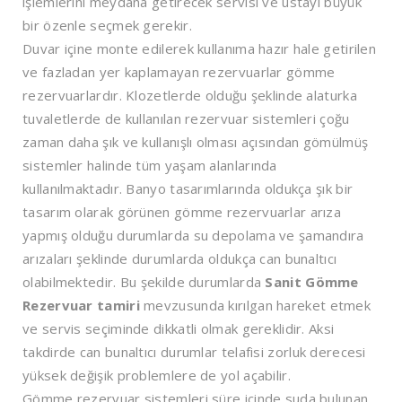
işlemlerini meydana getirecek servisi ve ustayı büyük
bir özenle seçmek gerekir.
Duvar içine monte edilerek kullanıma hazır hale getirilen
ve fazladan yer kaplamayan rezervuarlar gömme
rezervuarlardır. Klozetlerde olduğu şeklinde alaturka
tuvaletlerde de kullanılan rezervuar sistemleri çoğu
zaman daha şık ve kullanışlı olması açısından gömülmüş
sistemler halinde tüm yaşam alanlarında
kullanılmaktadır. Banyo tasarımlarında oldukça şık bir
tasarım olarak görünen gömme rezervuarlar arıza
yapmış olduğu durumlarda su depolama ve şamandıra
arızaları şeklinde durumlarda oldukça can bunaltıcı
olabilmektedir. Bu şekilde durumlarda
Sanit Gömme
Rezervuar tamiri
mevzusunda kırılgan hareket etmek
ve servis seçiminde dikkatli olmak gereklidir. Aksi
takdirde can bunaltıcı durumlar telafisi zorluk derecesi
yüksek değişik problemlere de yol açabilir.
Gömme rezervuar sistemleri süre içinde suda bulunan