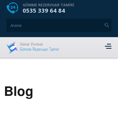
HOME
HAKKIMIZDA
GÖMME REZERVUAR TAMIRI
0535 339 64 84
GÖMME REZERVUAR MARKALARI
HIZMET VERDIĞIMIZ İLÇELER
İLETIŞIM
RANDEVU AL
Blog