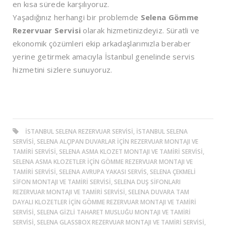
en kısa sürede karşılıyoruz.
Yaşadığınız herhangi bir problemde
Selena Gömme
Rezervuar Servisi
olarak hizmetinizdeyiz. Süratli ve
ekonomik çözümleri ekip arkadaşlarımızla beraber
yerine getirmek amacıyla İstanbul genelinde servis
hizmetini sizlere sunuyoruz.
ISTANBUL SELENA REZERVUAR SERVISI, ISTANBUL SELENA
SERVISI, SELENA ALÇIPAN DUVARLAR IÇIN REZERVUAR MONTAJI VE
TAMIRI SERVISI, SELENA ASMA KLOZET MONTAJI VE TAMIRI SERVISI,
SELENA ASMA KLOZETLER IÇIN GÖMME REZERVUAR MONTAJI VE
TAMIRI SERVISI, SELENA AVRUPA YAKASI SERVIS, SELENA ÇEKMELI
SIFON MONTAJI VE TAMIRI SERVISI, SELENA DUŞ SIFONLARI
REZERVUAR MONTAJI VE TAMIRI SERVISI, SELENA DUVARA TAM
DAYALI KLOZETLER IÇIN GÖMME REZERVUAR MONTAJI VE TAMIRI
SERVISI, SELENA GIZLI TAHARET MUSLUĞU MONTAJI VE TAMIRI
SERVISI, SELENA GLASSBOX REZERVUAR MONTAJI VE TAMIRI SERVISI,