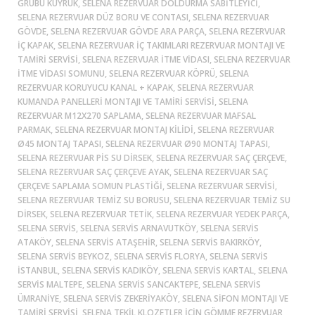
GRUBU KUYRUK, SELENA REZERVUAR DOLDURMA SABITLEYICI,
SELENA REZERVUAR DÜZ BORU VE CONTASI, SELENA REZERVUAR
GÖVDE, SELENA REZERVUAR GÖVDE ARA PARÇA, SELENA REZERVUAR
IÇ KAPAK, SELENA REZERVUAR IÇ TAKIMLARI REZERVUAR MONTAJI VE
TAMIRI SERVISI, SELENA REZERVUAR ITME VIDASI, SELENA REZERVUAR
ITME VIDASI SOMUNU, SELENA REZERVUAR KÖPRÜ, SELENA
REZERVUAR KORUYUCU KANAL + KAPAK, SELENA REZERVUAR
KUMANDA PANELLERI MONTAJI VE TAMIRI SERVISI, SELENA
REZERVUAR M12X270 SAPLAMA, SELENA REZERVUAR MAFSAL
PARMAK, SELENA REZERVUAR MONTAJ KILIDI, SELENA REZERVUAR
Ø45 MONTAJ TAPASI, SELENA REZERVUAR Ø90 MONTAJ TAPASI,
SELENA REZERVUAR PIS SU DIRSEK, SELENA REZERVUAR SAÇ ÇERÇEVE,
SELENA REZERVUAR SAÇ ÇERÇEVE AYAK, SELENA REZERVUAR SAÇ
ÇERÇEVE SAPLAMA SOMUN PLASTIĞI, SELENA REZERVUAR SERVISI,
SELENA REZERVUAR TEMIZ SU BORUSU, SELENA REZERVUAR TEMIZ SU
DIRSEK, SELENA REZERVUAR TETIK, SELENA REZERVUAR YEDEK PARÇA,
SELENA SERVIS, SELENA SERVIS ARNAVUTKÖY, SELENA SERVIS
ATAKÖY, SELENA SERVIS ATAŞEHIR, SELENA SERVIS BAKIRKÖY,
SELENA SERVIS BEYKOZ, SELENA SERVIS FLORYA, SELENA SERVIS
ISTANBUL, SELENA SERVIS KADIKÖY, SELENA SERVIS KARTAL, SELENA
SERVIS MALTEPE, SELENA SERVIS SANCAKTEPE, SELENA SERVIS
ÜMRANIYE, SELENA SERVIS ZEKERIYAKÖY, SELENA SIFON MONTAJI VE
TAMIRI SERVISI, SELENA TEKIL KLOZETLER IÇIN GÖMME REZERVUAR