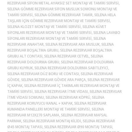
REZERVUAR SIFON METAL AYAKSIZ SET MONTAJI VE TAMIRI SERVISI,
SELENA GÖMME REZERVUAR SIFON MUSLUK SOMONU MONTAJI VE
TAMIRI SERVISI, SELENA GÖMME REZERVUAR TAMIR, SELENA HELA
TAŞLARI IÇIN GÖMME REZERVUAR MONTAJI VE TAMIRI SERVISI,
SELENA KLOZET MONTAJI VE TAMIRI SERVISI, SELENA KÜVET
SIFONLARI REZERVUAR MONTAJI VE TAMIRI SERVISI, SELENA LAVABO
SIFONLARI REZERVUAR MONTAJI VE TAMIRI SERVISI, SELENA
REZERVUAR ANAHTAR, SELENA REZERVUAR ARA MUSLUK, SELENA
REZERVUAR BOŞALTMA GRUBU, SELENA REZERVUAR BOŞALTMA
GRUBU ALT CONTASI, SELENA REZERVUAR CETVEL, SELENA
REZERVUAR DOLDURMA GRUBU, SELENA REZERVUAR DOLDURMA
GRUBU KUYRUK, SELENA REZERVUAR DOLDURMA SABITLEYICI,
SELENA REZERVUAR DÜZ BORU VE CONTASI, SELENA REZERVUAR
GÖVDE, SELENA REZERVUAR GÖVDE ARA PARÇA, SELENA REZERVUAR
IÇ KAPAK, SELENA REZERVUAR IÇ TAKIMLARI REZERVUAR MONTAJI VE
TAMIRI SERVISI, SELENA REZERVUAR ITME VIDASI, SELENA REZERVUAR
ITME VIDASI SOMUNU, SELENA REZERVUAR KÖPRÜ, SELENA
REZERVUAR KORUYUCU KANAL + KAPAK, SELENA REZERVUAR
KUMANDA PANELLERI MONTAJI VE TAMIRI SERVISI, SELENA
REZERVUAR M12X270 SAPLAMA, SELENA REZERVUAR MAFSAL
PARMAK, SELENA REZERVUAR MONTAJ KILIDI, SELENA REZERVUAR
Ø45 MONTAJ TAPASI, SELENA REZERVUAR Ø90 MONTAJ TAPASI,