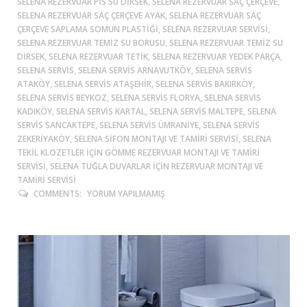
SELENA REZERVUAR PIS SU DIRSEK, SELENA REZERVUAR SAÇ ÇERÇEVE,
SELENA REZERVUAR SAÇ ÇERÇEVE AYAK, SELENA REZERVUAR SAÇ
ÇERÇEVE SAPLAMA SOMUN PLASTIĞI, SELENA REZERVUAR SERVISI,
SELENA REZERVUAR TEMIZ SU BORUSU, SELENA REZERVUAR TEMIZ SU
DIRSEK, SELENA REZERVUAR TETIK, SELENA REZERVUAR YEDEK PARÇA,
SELENA SERVIS, SELENA SERVIS ARNAVUTKÖY, SELENA SERVIS
ATAKÖY, SELENA SERVIS ATAŞEHIR, SELENA SERVIS BAKIRKÖY,
SELENA SERVIS BEYKOZ, SELENA SERVIS FLORYA, SELENA SERVIS
KADIKÖY, SELENA SERVIS KARTAL, SELENA SERVIS MALTEPE, SELENA
SERVIS SANCAKTEPE, SELENA SERVIS ÜMRANIYE, SELENA SERVIS
ZEKERIYAKÖY, SELENA SIFON MONTAJI VE TAMIRI SERVISI, SELENA
TEKIL KLOZETLER IÇIN GÖMME REZERVUAR MONTAJI VE TAMIRI
SERVISI, SELENA TUĞLA DUVARLAR IÇIN REZERVUAR MONTAJI VE
TAMIRI SERVISI
COMMENTS:
YORUM YAPILMAMIŞ