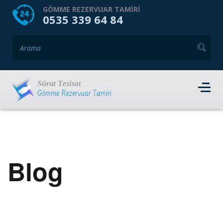
HOME
HAKKIMIZDA
GÖMME REZERVUAR TAMIRI
0535 339 64 84
GÖMME REZERVUAR MARKALARI
HIZMET VERDIĞIMIZ İLÇELER
İLETIŞIM
RANDEVU AL
Blog