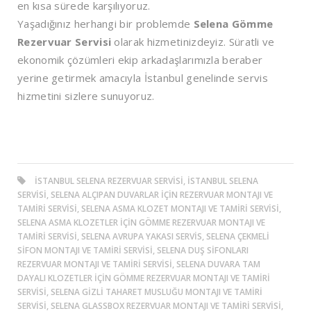
en kısa sürede karşılıyoruz.
Yaşadığınız herhangi bir problemde
Selena Gömme
Rezervuar Servisi
olarak hizmetinizdeyiz. Süratli ve
ekonomik çözümleri ekip arkadaşlarımızla beraber
yerine getirmek amacıyla İstanbul genelinde servis
hizmetini sizlere sunuyoruz.
ISTANBUL SELENA REZERVUAR SERVISI, ISTANBUL SELENA
SERVISI, SELENA ALÇIPAN DUVARLAR IÇIN REZERVUAR MONTAJI VE
TAMIRI SERVISI, SELENA ASMA KLOZET MONTAJI VE TAMIRI SERVISI,
SELENA ASMA KLOZETLER IÇIN GÖMME REZERVUAR MONTAJI VE
TAMIRI SERVISI, SELENA AVRUPA YAKASI SERVIS, SELENA ÇEKMELI
SIFON MONTAJI VE TAMIRI SERVISI, SELENA DUŞ SIFONLARI
REZERVUAR MONTAJI VE TAMIRI SERVISI, SELENA DUVARA TAM
DAYALI KLOZETLER IÇIN GÖMME REZERVUAR MONTAJI VE TAMIRI
SERVISI, SELENA GIZLI TAHARET MUSLUĞU MONTAJI VE TAMIRI
SERVISI, SELENA GLASSBOX REZERVUAR MONTAJI VE TAMIRI SERVISI,