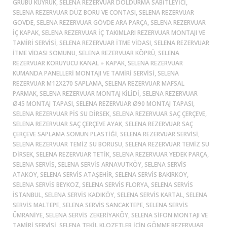
GRUBU KUYRUK, SELENA REZERVUAR DOLDURMA SABITLEYICI,
SELENA REZERVUAR DÜZ BORU VE CONTASI, SELENA REZERVUAR
GÖVDE, SELENA REZERVUAR GÖVDE ARA PARÇA, SELENA REZERVUAR
IÇ KAPAK, SELENA REZERVUAR IÇ TAKIMLARI REZERVUAR MONTAJI VE
TAMIRI SERVISI, SELENA REZERVUAR ITME VIDASI, SELENA REZERVUAR
ITME VIDASI SOMUNU, SELENA REZERVUAR KÖPRÜ, SELENA
REZERVUAR KORUYUCU KANAL + KAPAK, SELENA REZERVUAR
KUMANDA PANELLERI MONTAJI VE TAMIRI SERVISI, SELENA
REZERVUAR M12X270 SAPLAMA, SELENA REZERVUAR MAFSAL
PARMAK, SELENA REZERVUAR MONTAJ KILIDI, SELENA REZERVUAR
Ø45 MONTAJ TAPASI, SELENA REZERVUAR Ø90 MONTAJ TAPASI,
SELENA REZERVUAR PIS SU DIRSEK, SELENA REZERVUAR SAÇ ÇERÇEVE,
SELENA REZERVUAR SAÇ ÇERÇEVE AYAK, SELENA REZERVUAR SAÇ
ÇERÇEVE SAPLAMA SOMUN PLASTIĞI, SELENA REZERVUAR SERVISI,
SELENA REZERVUAR TEMIZ SU BORUSU, SELENA REZERVUAR TEMIZ SU
DIRSEK, SELENA REZERVUAR TETIK, SELENA REZERVUAR YEDEK PARÇA,
SELENA SERVIS, SELENA SERVIS ARNAVUTKÖY, SELENA SERVIS
ATAKÖY, SELENA SERVIS ATAŞEHIR, SELENA SERVIS BAKIRKÖY,
SELENA SERVIS BEYKOZ, SELENA SERVIS FLORYA, SELENA SERVIS
ISTANBUL, SELENA SERVIS KADIKÖY, SELENA SERVIS KARTAL, SELENA
SERVIS MALTEPE, SELENA SERVIS SANCAKTEPE, SELENA SERVIS
ÜMRANIYE, SELENA SERVIS ZEKERIYAKÖY, SELENA SIFON MONTAJI VE
TAMIRI SERVISI, SELENA TEKIL KLOZETLER IÇIN GÖMME REZERVUAR