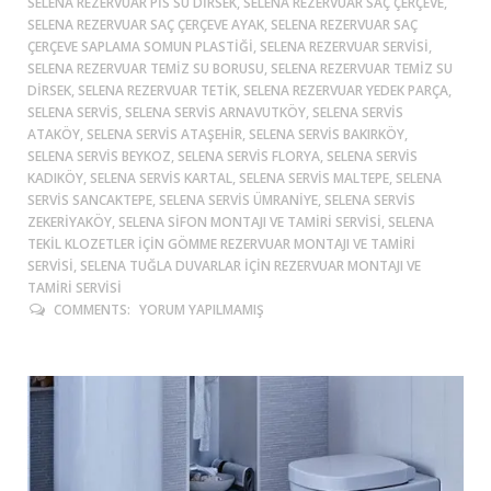
SELENA REZERVUAR PIS SU DIRSEK, SELENA REZERVUAR SAÇ ÇERÇEVE,
SELENA REZERVUAR SAÇ ÇERÇEVE AYAK, SELENA REZERVUAR SAÇ
ÇERÇEVE SAPLAMA SOMUN PLASTIĞI, SELENA REZERVUAR SERVISI,
SELENA REZERVUAR TEMIZ SU BORUSU, SELENA REZERVUAR TEMIZ SU
DIRSEK, SELENA REZERVUAR TETIK, SELENA REZERVUAR YEDEK PARÇA,
SELENA SERVIS, SELENA SERVIS ARNAVUTKÖY, SELENA SERVIS
ATAKÖY, SELENA SERVIS ATAŞEHIR, SELENA SERVIS BAKIRKÖY,
SELENA SERVIS BEYKOZ, SELENA SERVIS FLORYA, SELENA SERVIS
KADIKÖY, SELENA SERVIS KARTAL, SELENA SERVIS MALTEPE, SELENA
SERVIS SANCAKTEPE, SELENA SERVIS ÜMRANIYE, SELENA SERVIS
ZEKERIYAKÖY, SELENA SIFON MONTAJI VE TAMIRI SERVISI, SELENA
TEKIL KLOZETLER IÇIN GÖMME REZERVUAR MONTAJI VE TAMIRI
SERVISI, SELENA TUĞLA DUVARLAR IÇIN REZERVUAR MONTAJI VE
TAMIRI SERVISI
COMMENTS:
YORUM YAPILMAMIŞ