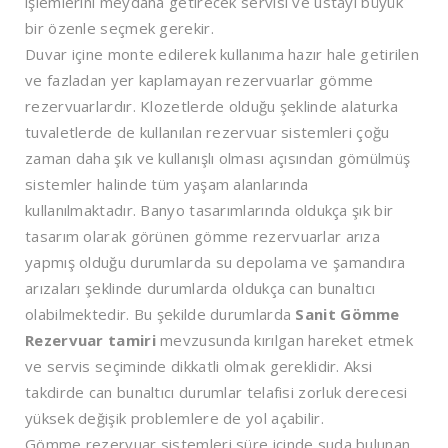
işlemlerini meydana getirecek servisi ve ustayı büyük
bir özenle seçmek gerekir.
Duvar içine monte edilerek kullanıma hazır hale getirilen
ve fazladan yer kaplamayan rezervuarlar gömme
rezervuarlardır. Klozetlerde olduğu şeklinde alaturka
tuvaletlerde de kullanılan rezervuar sistemleri çoğu
zaman daha şık ve kullanışlı olması açısından gömülmüş
sistemler halinde tüm yaşam alanlarında
kullanılmaktadır. Banyo tasarımlarında oldukça şık bir
tasarım olarak görünen gömme rezervuarlar arıza
yapmış olduğu durumlarda su depolama ve şamandıra
arızaları şeklinde durumlarda oldukça can bunaltıcı
olabilmektedir. Bu şekilde durumlarda
Sanit Gömme
Rezervuar tamiri
mevzusunda kırılgan hareket etmek
ve servis seçiminde dikkatli olmak gereklidir. Aksi
takdirde can bunaltıcı durumlar telafisi zorluk derecesi
yüksek değişik problemlere de yol açabilir.
Gömme rezervuar sistemleri süre içinde suda bulunan