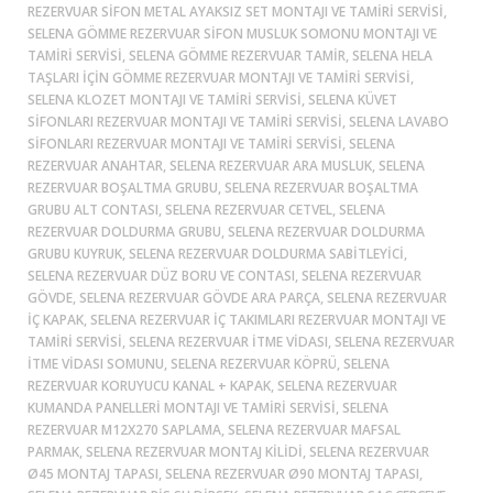
REZERVUAR SIFON METAL AYAKSIZ SET MONTAJI VE TAMIRI SERVISI,
SELENA GÖMME REZERVUAR SIFON MUSLUK SOMONU MONTAJI VE
TAMIRI SERVISI, SELENA GÖMME REZERVUAR TAMIR, SELENA HELA
TAŞLARI IÇIN GÖMME REZERVUAR MONTAJI VE TAMIRI SERVISI,
SELENA KLOZET MONTAJI VE TAMIRI SERVISI, SELENA KÜVET
SIFONLARI REZERVUAR MONTAJI VE TAMIRI SERVISI, SELENA LAVABO
SIFONLARI REZERVUAR MONTAJI VE TAMIRI SERVISI, SELENA
REZERVUAR ANAHTAR, SELENA REZERVUAR ARA MUSLUK, SELENA
REZERVUAR BOŞALTMA GRUBU, SELENA REZERVUAR BOŞALTMA
GRUBU ALT CONTASI, SELENA REZERVUAR CETVEL, SELENA
REZERVUAR DOLDURMA GRUBU, SELENA REZERVUAR DOLDURMA
GRUBU KUYRUK, SELENA REZERVUAR DOLDURMA SABITLEYICI,
SELENA REZERVUAR DÜZ BORU VE CONTASI, SELENA REZERVUAR
GÖVDE, SELENA REZERVUAR GÖVDE ARA PARÇA, SELENA REZERVUAR
IÇ KAPAK, SELENA REZERVUAR IÇ TAKIMLARI REZERVUAR MONTAJI VE
TAMIRI SERVISI, SELENA REZERVUAR ITME VIDASI, SELENA REZERVUAR
ITME VIDASI SOMUNU, SELENA REZERVUAR KÖPRÜ, SELENA
REZERVUAR KORUYUCU KANAL + KAPAK, SELENA REZERVUAR
KUMANDA PANELLERI MONTAJI VE TAMIRI SERVISI, SELENA
REZERVUAR M12X270 SAPLAMA, SELENA REZERVUAR MAFSAL
PARMAK, SELENA REZERVUAR MONTAJ KILIDI, SELENA REZERVUAR
Ø45 MONTAJ TAPASI, SELENA REZERVUAR Ø90 MONTAJ TAPASI,