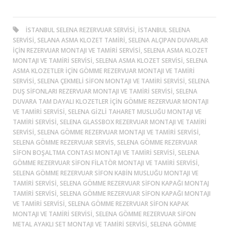
ISTANBUL SELENA REZERVUAR SERVISI, ISTANBUL SELENA
SERVISI, SELANA ASMA KLOZET TAMIRI, SELENA ALÇIPAN DUVARLAR
IÇIN REZERVUAR MONTAJI VE TAMIRI SERVISI, SELENA ASMA KLOZET
MONTAJI VE TAMIRI SERVISI, SELENA ASMA KLOZET SERVISI, SELENA
ASMA KLOZETLER IÇIN GÖMME REZERVUAR MONTAJI VE TAMIRI
SERVISI, SELENA ÇEKMELI SIFON MONTAJI VE TAMIRI SERVISI, SELENA
DUŞ SIFONLARI REZERVUAR MONTAJI VE TAMIRI SERVISI, SELENA
DUVARA TAM DAYALI KLOZETLER IÇIN GÖMME REZERVUAR MONTAJI
VE TAMIRI SERVISI, SELENA GIZLI TAHARET MUSLUĞU MONTAJI VE
TAMIRI SERVISI, SELENA GLASSBOX REZERVUAR MONTAJI VE TAMIRI
SERVISI, SELENA GÖMME REZERVUAR MONTAJI VE TAMIRI SERVISI,
SELENA GÖMME REZERVUAR SERVIS, SELENA GÖMME REZERVUAR
SIFON BOŞALTMA CONTASI MONTAJI VE TAMIRI SERVISI, SELENA
GÖMME REZERVUAR SIFON FILATÖR MONTAJI VE TAMIRI SERVISI,
SELENA GÖMME REZERVUAR SIFON KABIN MUSLUĞU MONTAJI VE
TAMIRI SERVISI, SELENA GÖMME REZERVUAR SIFON KAPAĞI MONTAJ
TAMIRI SERVISI, SELENA GÖMME REZERVUAR SIFON KAPAĞI MONTAJI
VE TAMIRI SERVISI, SELENA GÖMME REZERVUAR SIFON KAPAK
MONTAJI VE TAMIRI SERVISI, SELENA GÖMME REZERVUAR SIFON
METAL AYAKLI SET MONTAJI VE TAMIRI SERVISI, SELENA GÖMME