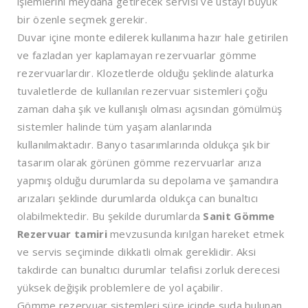
işlemlerini meydana getirecek servisi ve ustayı büyük
bir özenle seçmek gerekir.
Duvar içine monte edilerek kullanıma hazır hale getirilen
ve fazladan yer kaplamayan rezervuarlar gömme
rezervuarlardır. Klozetlerde olduğu şeklinde alaturka
tuvaletlerde de kullanılan rezervuar sistemleri çoğu
zaman daha şık ve kullanışlı olması açısından gömülmüş
sistemler halinde tüm yaşam alanlarında
kullanılmaktadır. Banyo tasarımlarında oldukça şık bir
tasarım olarak görünen gömme rezervuarlar arıza
yapmış olduğu durumlarda su depolama ve şamandıra
arızaları şeklinde durumlarda oldukça can bunaltıcı
olabilmektedir. Bu şekilde durumlarda
Sanit Gömme
Rezervuar tamiri
mevzusunda kırılgan hareket etmek
ve servis seçiminde dikkatli olmak gereklidir. Aksi
takdirde can bunaltıcı durumlar telafisi zorluk derecesi
yüksek değişik problemlere de yol açabilir.
Gömme rezervuar sistemleri süre içinde suda bulunan