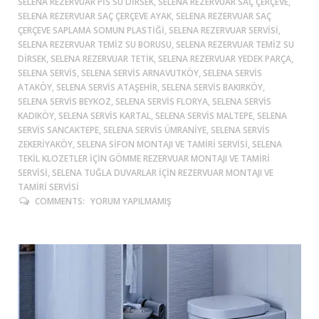
SELENA REZERVUAR PIS SU DIRSEK, SELENA REZERVUAR SAÇ ÇERÇEVE,
SELENA REZERVUAR SAÇ ÇERÇEVE AYAK, SELENA REZERVUAR SAÇ
ÇERÇEVE SAPLAMA SOMUN PLASTIĞI, SELENA REZERVUAR SERVISI,
SELENA REZERVUAR TEMIZ SU BORUSU, SELENA REZERVUAR TEMIZ SU
DIRSEK, SELENA REZERVUAR TETIK, SELENA REZERVUAR YEDEK PARÇA,
SELENA SERVIS, SELENA SERVIS ARNAVUTKÖY, SELENA SERVIS
ATAKÖY, SELENA SERVIS ATAŞEHIR, SELENA SERVIS BAKIRKÖY,
SELENA SERVIS BEYKOZ, SELENA SERVIS FLORYA, SELENA SERVIS
KADIKÖY, SELENA SERVIS KARTAL, SELENA SERVIS MALTEPE, SELENA
SERVIS SANCAKTEPE, SELENA SERVIS ÜMRANIYE, SELENA SERVIS
ZEKERIYAKÖY, SELENA SIFON MONTAJI VE TAMIRI SERVISI, SELENA
TEKIL KLOZETLER IÇIN GÖMME REZERVUAR MONTAJI VE TAMIRI
SERVISI, SELENA TUĞLA DUVARLAR IÇIN REZERVUAR MONTAJI VE
TAMIRI SERVISI
COMMENTS:
YORUM YAPILMAMIŞ