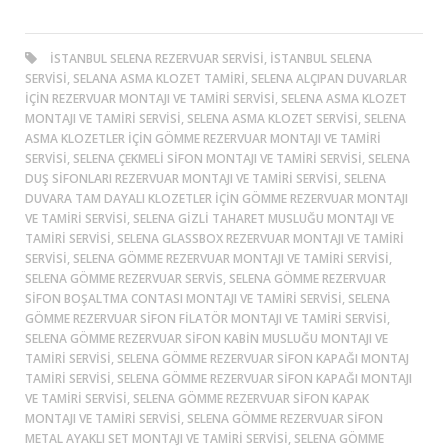
ISTANBUL SELENA REZERVUAR SERVISI, ISTANBUL SELENA
SERVISI, SELANA ASMA KLOZET TAMIRI, SELENA ALÇIPAN DUVARLAR
IÇIN REZERVUAR MONTAJI VE TAMIRI SERVISI, SELENA ASMA KLOZET
MONTAJI VE TAMIRI SERVISI, SELENA ASMA KLOZET SERVISI, SELENA
ASMA KLOZETLER IÇIN GÖMME REZERVUAR MONTAJI VE TAMIRI
SERVISI, SELENA ÇEKMELI SIFON MONTAJI VE TAMIRI SERVISI, SELENA
DUŞ SIFONLARI REZERVUAR MONTAJI VE TAMIRI SERVISI, SELENA
DUVARA TAM DAYALI KLOZETLER IÇIN GÖMME REZERVUAR MONTAJI
VE TAMIRI SERVISI, SELENA GIZLI TAHARET MUSLUĞU MONTAJI VE
TAMIRI SERVISI, SELENA GLASSBOX REZERVUAR MONTAJI VE TAMIRI
SERVISI, SELENA GÖMME REZERVUAR MONTAJI VE TAMIRI SERVISI,
SELENA GÖMME REZERVUAR SERVIS, SELENA GÖMME REZERVUAR
SIFON BOŞALTMA CONTASI MONTAJI VE TAMIRI SERVISI, SELENA
GÖMME REZERVUAR SIFON FILATÖR MONTAJI VE TAMIRI SERVISI,
SELENA GÖMME REZERVUAR SIFON KABIN MUSLUĞU MONTAJI VE
TAMIRI SERVISI, SELENA GÖMME REZERVUAR SIFON KAPAĞI MONTAJ
TAMIRI SERVISI, SELENA GÖMME REZERVUAR SIFON KAPAĞI MONTAJI
VE TAMIRI SERVISI, SELENA GÖMME REZERVUAR SIFON KAPAK
MONTAJI VE TAMIRI SERVISI, SELENA GÖMME REZERVUAR SIFON
METAL AYAKLI SET MONTAJI VE TAMIRI SERVISI, SELENA GÖMME