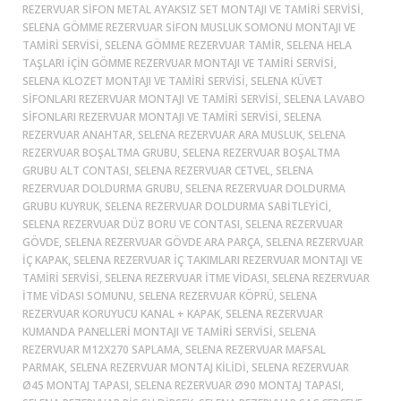
REZERVUAR SIFON METAL AYAKSIZ SET MONTAJI VE TAMIRI SERVISI,
SELENA GÖMME REZERVUAR SIFON MUSLUK SOMONU MONTAJI VE
TAMIRI SERVISI, SELENA GÖMME REZERVUAR TAMIR, SELENA HELA
TAŞLARI IÇIN GÖMME REZERVUAR MONTAJI VE TAMIRI SERVISI,
SELENA KLOZET MONTAJI VE TAMIRI SERVISI, SELENA KÜVET
SIFONLARI REZERVUAR MONTAJI VE TAMIRI SERVISI, SELENA LAVABO
SIFONLARI REZERVUAR MONTAJI VE TAMIRI SERVISI, SELENA
REZERVUAR ANAHTAR, SELENA REZERVUAR ARA MUSLUK, SELENA
REZERVUAR BOŞALTMA GRUBU, SELENA REZERVUAR BOŞALTMA
GRUBU ALT CONTASI, SELENA REZERVUAR CETVEL, SELENA
REZERVUAR DOLDURMA GRUBU, SELENA REZERVUAR DOLDURMA
GRUBU KUYRUK, SELENA REZERVUAR DOLDURMA SABITLEYICI,
SELENA REZERVUAR DÜZ BORU VE CONTASI, SELENA REZERVUAR
GÖVDE, SELENA REZERVUAR GÖVDE ARA PARÇA, SELENA REZERVUAR
IÇ KAPAK, SELENA REZERVUAR IÇ TAKIMLARI REZERVUAR MONTAJI VE
TAMIRI SERVISI, SELENA REZERVUAR ITME VIDASI, SELENA REZERVUAR
ITME VIDASI SOMUNU, SELENA REZERVUAR KÖPRÜ, SELENA
REZERVUAR KORUYUCU KANAL + KAPAK, SELENA REZERVUAR
KUMANDA PANELLERI MONTAJI VE TAMIRI SERVISI, SELENA
REZERVUAR M12X270 SAPLAMA, SELENA REZERVUAR MAFSAL
PARMAK, SELENA REZERVUAR MONTAJ KILIDI, SELENA REZERVUAR
Ø45 MONTAJ TAPASI, SELENA REZERVUAR Ø90 MONTAJ TAPASI,