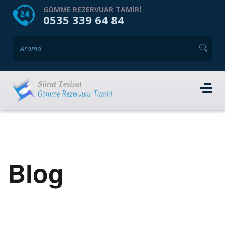
HOME
HAKKIMIZDA
GÖMME REZERVUAR TAMIRI
0535 339 64 84
GÖMME REZERVUAR MARKALARI
HIZMET VERDIĞIMIZ İLÇELER
İLETIŞIM
RANDEVU AL
Blog