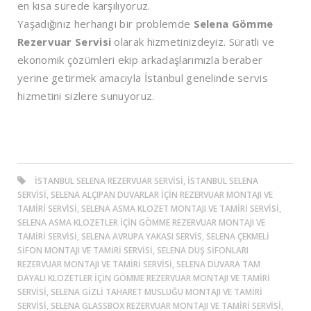
en kısa sürede karşılıyoruz.
Yaşadığınız herhangi bir problemde
Selena Gömme
Rezervuar Servisi
olarak hizmetinizdeyiz. Süratli ve
ekonomik çözümleri ekip arkadaşlarımızla beraber
yerine getirmek amacıyla İstanbul genelinde servis
hizmetini sizlere sunuyoruz.
ISTANBUL SELENA REZERVUAR SERVISI, ISTANBUL SELENA
SERVISI, SELENA ALÇIPAN DUVARLAR IÇIN REZERVUAR MONTAJI VE
TAMIRI SERVISI, SELENA ASMA KLOZET MONTAJI VE TAMIRI SERVISI,
SELENA ASMA KLOZETLER IÇIN GÖMME REZERVUAR MONTAJI VE
TAMIRI SERVISI, SELENA AVRUPA YAKASI SERVIS, SELENA ÇEKMELI
SIFON MONTAJI VE TAMIRI SERVISI, SELENA DUŞ SIFONLARI
REZERVUAR MONTAJI VE TAMIRI SERVISI, SELENA DUVARA TAM
DAYALI KLOZETLER IÇIN GÖMME REZERVUAR MONTAJI VE TAMIRI
SERVISI, SELENA GIZLI TAHARET MUSLUĞU MONTAJI VE TAMIRI
SERVISI, SELENA GLASSBOX REZERVUAR MONTAJI VE TAMIRI SERVISI,