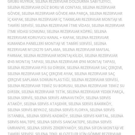
GRUBU KUYRUK, SELENA REZERVUAR DOLDURMA SABITLEYICI,
SELENA REZERVUAR DÜZ BORU VE CONTASI, SELENA REZERVUAR
GÖVDE, SELENA REZERVUAR GÖVDE ARA PARÇA, SELENA REZERVUAR
IÇ KAPAK, SELENA REZERVUAR IÇ TAKIMLARI REZERVUAR MONTAJI VE
TAMIRI SERVISI, SELENA REZERVUAR ITME VIDASI, SELENA REZERVUAR
ITME VIDASI SOMUNU, SELENA REZERVUAR KÖPRÜ, SELENA
REZERVUAR KORUYUCU KANAL + KAPAK, SELENA REZERVUAR
KUMANDA PANELLERI MONTAJI VE TAMIRI SERVISI, SELENA
REZERVUAR M12X270 SAPLAMA, SELENA REZERVUAR MAFSAL
PARMAK, SELENA REZERVUAR MONTAJ KILIDI, SELENA REZERVUAR
Ø45 MONTAJ TAPASI, SELENA REZERVUAR Ø90 MONTAJ TAPASI,
SELENA REZERVUAR PIS SU DIRSEK, SELENA REZERVUAR SAÇ ÇERÇEVE,
SELENA REZERVUAR SAÇ ÇERÇEVE AYAK, SELENA REZERVUAR SAÇ
ÇERÇEVE SAPLAMA SOMUN PLASTIĞI, SELENA REZERVUAR SERVISI,
SELENA REZERVUAR TEMIZ SU BORUSU, SELENA REZERVUAR TEMIZ SU
DIRSEK, SELENA REZERVUAR TETIK, SELENA REZERVUAR YEDEK PARÇA,
SELENA SERVIS, SELENA SERVIS ARNAVUTKÖY, SELENA SERVIS
ATAKÖY, SELENA SERVIS ATAŞEHIR, SELENA SERVIS BAKIRKÖY,
SELENA SERVIS BEYKOZ, SELENA SERVIS FLORYA, SELENA SERVIS
ISTANBUL, SELENA SERVIS KADIKÖY, SELENA SERVIS KARTAL, SELENA
SERVIS MALTEPE, SELENA SERVIS SANCAKTEPE, SELENA SERVIS
ÜMRANIYE, SELENA SERVIS ZEKERIYAKÖY, SELENA SIFON MONTAJI VE
TAMIRI SERVISI, SELENA TEKIL KLOZETLER IÇIN GÖMME REZERVUAR