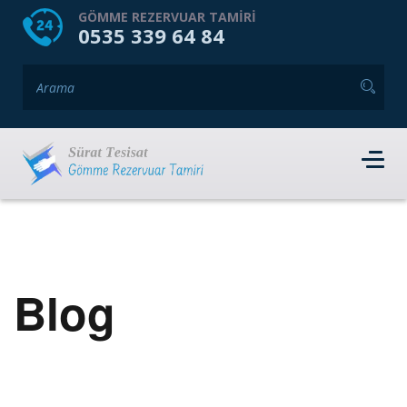
HOME
HAKKIMIZDA
GÖMME REZERVUAR TAMIRI
0535 339 64 84
GÖMME REZERVUAR MARKALARI
HIZMET VERDIĞIMIZ İLÇELER
İLETIŞIM
RANDEVU AL
Blog