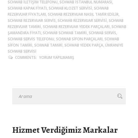
SCHWAB ILETIŞIM TELEFONU, SCHWAB ISTANBUL NUMARASI,
SCHWAB KAPAK FIYATI, SCHWAB KLOZET SERVISI, SCHWAB
REZERVUAR FIYATLARI, SCHWAB REZERVUAR NASIL TAMIR EDILIR,
SCHWAB REZERVUAR SERVIS, SCHWAB REZERVUAR SERVISI, SCHWAB
REZERVUAR TAMIRI, SCHWAB REZERVUAR YEDEK PARÇALARI, SCHWAB
ŞAMANDIRA FIYATI, SCHWAB SCHWAB TAMIRI, SCHWAB SERVIS,
SCHWAB SERVIS TELEFONU, SCHWAB SIFON PARÇALARI, SCHWAB
SIFON TAMIRI, SCHWAB TAMIRI, SCHWAB YEDEK PARÇA, ÜMRANIYE
SCHWAB SERVISI
COMMENTS:
YORUM YAPILMAMIŞ
Hizmet Verdiğimiz Markalar