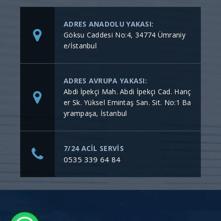
ADRES ANADOLU YAKASI:
Göksu Caddesi No:4, 34774 Ümraniy
e/İstanbul
ADRES AVRUPA YAKASI:
Abdi İpekçi Mah. Abdi İpekçi Cad. Hanç
er Sk. Yüksel Emintaş San. Sit. No:1 Ba
yrampaşa, İstanbul
7/24 ACİL SERVİS
0535 339 64 84