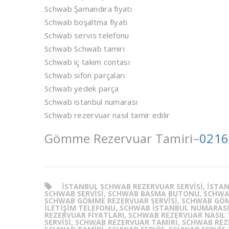
Schwab Şamandıra fiyatı
Schwab boşaltma fiyatı
Schwab servis telefonu
Schwab Schwab tamiri
Schwab iç takım contası
Schwab sifon parçaları
Schwab yedek parça
Schwab istanbul numarası
Schwab rezervuar nasıl tamir edilir
Gömme Rezervuar Tamiri–
0216
ISTANBUL SCHWAB REZERVUAR SERVISI, ISTAN
SCHWAB SERVISI, SCHWAB BASMA BUTONU, SCHWA
SCHWAB GÖMME REZERVUAR SERVISI, SCHWAB GÖM
ILETIŞIM TELEFONU, SCHWAB ISTANBUL NUMARASI,
REZERVUAR FIYATLARI, SCHWAB REZERVUAR NASIL 
SERVISI, SCHWAB REZERVUAR TAMIRI, SCHWAB RE