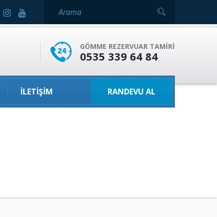
GÖMME REZERVUAR TAMIRI
0535 339 64 84
İLETIŞIM
RANDEVU AL