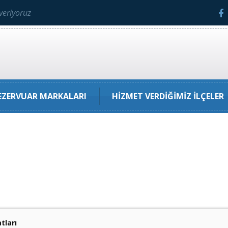
veriyoruz
ZERVUAR MARKALARI
HIZMET VERDIĞIMIZ İLÇELER
tları