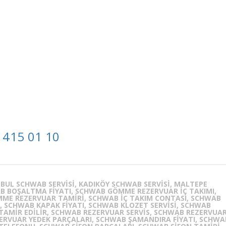
 415 01 10
BUL SCHWAB SERVISI, KADIKÖY SCHWAB SERVISI, MALTEPE
B BOŞALTMA FIYATI, SCHWAB GÖMME REZERVUAR IÇ TAKIMI,
ME REZERVUAR TAMIRI, SCHWAB IÇ TAKIM CONTASI, SCHWAB
 SCHWAB KAPAK FIYATI, SCHWAB KLOZET SERVISI, SCHWAB
TAMIR EDILIR, SCHWAB REZERVUAR SERVIS, SCHWAB REZERVUA
ZERVUAR YEDEK PARÇALARI, SCHWAB ŞAMANDIRA FIYATI, SCHWA