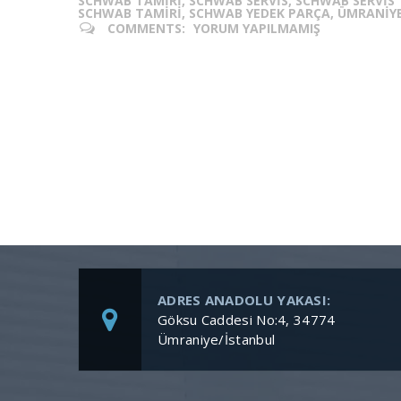
SCHWAB TAMIRI, SCHWAB SERVIS, SCHWAB SERVIS 
SCHWAB TAMIRI, SCHWAB YEDEK PARÇA, ÜMRANIYE
COMMENTS:
YORUM YAPILMAMIŞ
ADRES ANADOLU YAKASI:
Göksu Caddesi No:4, 34774
Ümraniye/İstanbul