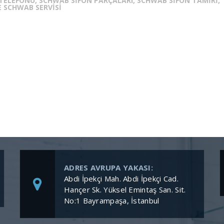
TELEFONU, SCHWAB SIFON PARÇALARI, SCHWAB SIFON TAMIRI,
 SCHWAB SERVISI
ADRES AVRUPA YAKASI:
Abdi İpekçi Mah. Abdi İpekçi Cad.
Hançer Sk. Yüksel Emintaş San. Sit.
No:1 Bayrampaşa, İstanbul