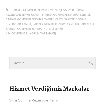
SARIYER GÖMME REZERVUAR MONTAJI, SARIYER GÖMME
REZERVUAR SERVIS ÜCRETI, SARIYER GÖMME REZERVUAR SERVISI,
SARIYER GÖMME REZERVUAR TAMIR ÜCRETI, SARIYER GÖMME
REZERVUAR TAMIRI, SARIYER GÖMME REZERVUAR YEDEK PARÇALARI,
SARIYER GÖMME REZERVUAR YETKILI SERVISI
COMMENTS:
YORUM YAPILMAMIŞ
Hizmet Verdiğimiz Markalar
Vitra Gömme Rezervuar Tamiri