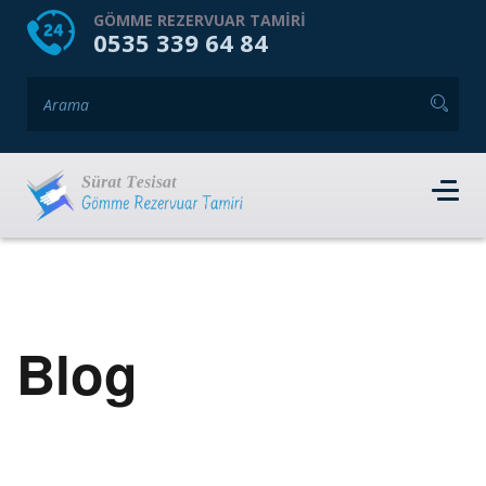
HOME
HAKKIMIZDA
GÖMME REZERVUAR TAMIRI
0535 339 64 84
GÖMME REZERVUAR MARKALARI
HIZMET VERDIĞIMIZ İLÇELER
İLETIŞIM
RANDEVU AL
Blog