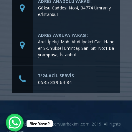
ADRES ANADOLU YAKASI:
Göksu Caddesi No:4, 34774 Ümraniy
e/İstanbul
ADRES AVRUPA YAKASI:
Abdi İpekçi Mah. Abdi İpekçi Cad. Hanç
er Sk. Yüksel Emintaş San. Sit. No:1 Ba
yrampaşa, İstanbul
7/24 ACİL SERVİS
0535 339 64 84
Bize Yazın?
Copyright © gommerezervuarbakimi.com. 2019. All rights
reserved.