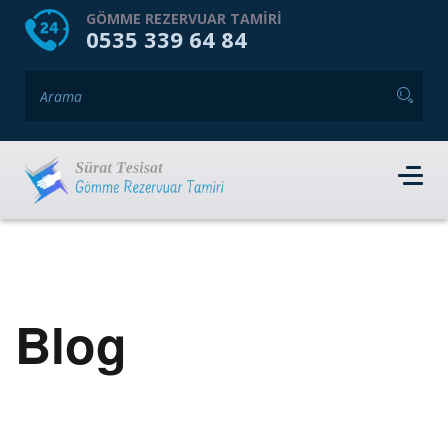
HOME
HAKKIMIZDA
GÖMME REZERVUAR TAMIRI
0535 339 64 84
GÖMME REZERVUAR MARKALARI
HIZMET VERDIĞIMIZ İLÇELER
İLETIŞIM
RANDEVU AL
Blog