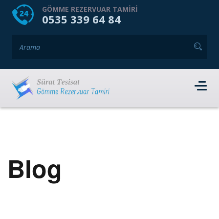
HOME
HAKKIMIZDA
GÖMME REZERVUAR TAMIRI
0535 339 64 84
GÖMME REZERVUAR MARKALARI
HIZMET VERDIĞIMIZ İLÇELER
İLETIŞIM
RANDEVU AL
Blog