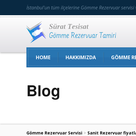
İstanbul'un tüm ilçelerine Gömme Rezervuar servisi 
HOME
HAKKIMIZDA
GÖMME RE
Blog
Gömme Rezervuar Servisi
>
Sanit Rezervuar fiyatl