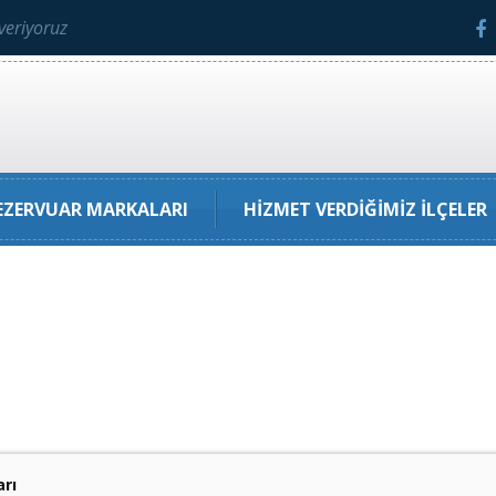
veriyoruz
ZERVUAR MARKALARI
HIZMET VERDIĞIMIZ İLÇELER
arı