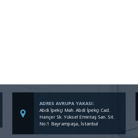
ADRES AVRUPA YAKASI:
Abdi İpekçi Mah. Abdi İpekçi Cad.
Hançer Sk. Yüksel Emintaş San. Sit.
No:1 Bayrampaşa, İstanbul