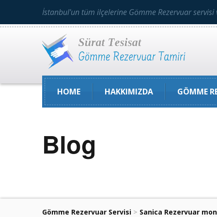
İstanbul'un tüm ilçelerine Gömme Rezervuar servisi 
HOME
HAKKIMIZDA
GÖMME RE
Blog
Gömme Rezervuar Servisi
>
Sanica Rezervuar mon