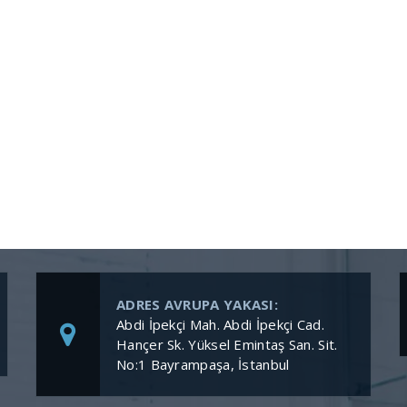
ADRES AVRUPA YAKASI:
Abdi İpekçi Mah. Abdi İpekçi Cad.
Hançer Sk. Yüksel Emintaş San. Sit.
No:1 Bayrampaşa, İstanbul