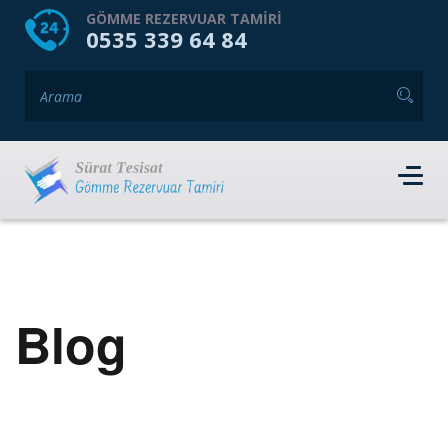
HOME
HAKKIMIZDA
GÖMME REZERVUAR TAMIRI
0535 339 64 84
GÖMME REZERVUAR MARKALARI
HIZMET VERDIĞIMIZ İLÇELER
İLETIŞIM
RANDEVU AL
Blog