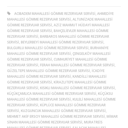
ACIBADEM MAHALLESI GÖMME REZERVUAR SERVISI, AHMEDIYE
MAHALLESI GÖMME REZERVUAR SERVISI, ALTUNIZADE MAHALLESI
GÖMME REZERVUAR SERVISI, AZIZ MAHMUT HÜDAYI MAHALLESI
GÖMME REZERVUAR SERVISI, BAHÇELIEVLER MAHALLESI GÖMME
REZERVUAR SERVISI, BARBAROS MAHALLESI GÖMME REZERVUAR
SERVISI, BEYLERBEYI MAHALLESI GÖMME REZERVUAR SERVISI,
BULGURLU MAHALLESI GÖMME REZERVUAR SERVISI, BURHANIYE
MAHALLESI GÖMME REZERVUAR SERVISI, ÇENGELKÖY MAHALLESI
GÖMME REZERVUAR SERVISI, CUMHURIYET MAHALLESI GÖMME
REZERVUAR SERVISI, FERAH MAHALLESI GÖMME REZERVUAR SERVISI,
GÜZELTEPE MAHALLESI GÖMME REZERVUAR SERVISI, İCADIYE
MAHALLESI GÖMME REZERVUAR SERVISI, KANDILLI MAHALLESI
GÖMME REZERVUAR SERVISI, KIRAZLITEPE MAHALLESI GÖMME
REZERVUAR SERVISI, KISIKLI MAHALLESI GÖMME REZERVUAR SERVISI,
KÜÇÜKÇAMLICA MAHALLESI GÖMME REZERVUAR SERVISI, KÜÇÜKSU
MAHALLESI GÖMME REZERVUAR SERVISI, KULELI MAHALLESI GÖMME
REZERVUAR SERVISI, KÜPLÜCE MAHALLESI GÖMME REZERVUAR
SERVISI, KUZGUNCUK MAHALLESI GÖMME REZERVUAR SERVISI,
MEHMET AKIF ERSOY MAHALLESI GÖMME REZERVUAR SERVISI, MIMAR
SINAN MAHALLESI GÖMME REZERVUAR SERVISI, MURATREIS
MAHALLESI GÖMME REZERVUAR SERVISI, SALACAK MAHALLESI