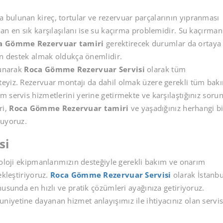
bulunan kireç, tortular ve rezervuar parçalarının yıpranması
an en sık karşılaşılanı ise su kaçırma problemidir. Su kaçırman
a Gömme Rezervuar tamiri
gerektirecek durumlar da ortaya
an destek almak oldukça önemlidir.
sunarak
Roca Gömme Rezervuar Servisi
olarak tüm
teyiz. Rezervuar montajı da dahil olmak üzere gerekli tüm bak
 servis hizmetlerini yerine getirmekte ve karşılaştığınız sorun
ri,
Roca Gömme Rezervuar tamiri
ve yaşadığınız herhangi bi
ruyoruz.
si
noloji ekipmanlarımızın desteğiyle gerekli bakım ve onarım
ekleştiriyoruz.
Roca Gömme Rezervuar Servisi
olarak İstanbu
nusunda en hızlı ve pratik çözümleri ayağınıza getiriyoruz.
iyetine dayanan hizmet anlayışımız ile ihtiyacınız olan servi