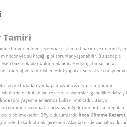
i
 Tamiri
ne bir yer edinen rezervuar sistemleri bakım ve onarım işle
işlem nedeniyle su kaçağı gibi sorunlar yaşanabilir. Bu sebeple
reken bazı noktalar bulunmaktadır. Herhangi bir sorunla
ına montaj ve tamir işlemlerini yapacak servisi ve ustayı büy
getirilen ve fazladan yer kaplamayan rezervuarlar gömme
uvaletlerde de kullanılan rezervuar sistemleri genellikle daha şı
alinde tüm yaşam alanlarında kullanılmaktadır. Banyo
rünen gömme rezervuarlar arıza yaptığı durumlarda su depolam
ıkıcı olabilmektedir. Böyle durumlarda
Roca Gömme Rezervu
inde dikkatli olmak gereklidir. Aksi takdirde can sıkıcı duru