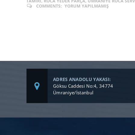
TAMIRI, ROCA YEDEK PARÇA, ÜMRANIYE ROCA SERV
COMMENTS:
YORUM YAPILMAMIŞ
ADRES ANADOLU YAKASI:
Göksu Caddesi No:4, 34774
Ümraniye/İstanbul