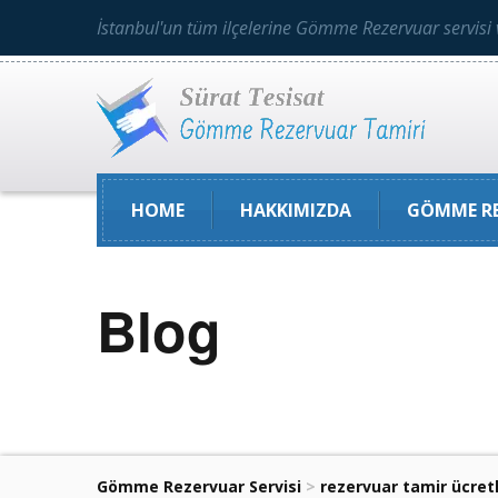
İstanbul'un tüm ilçelerine Gömme Rezervuar servisi 
HOME
HAKKIMIZDA
GÖMME RE
Blog
Gömme Rezervuar Servisi
>
rezervuar tamir ücretl