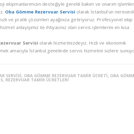
loji ekipmanlarımızın desteğiyle gerekli bakım ve onarım işlemler
uz.
Oba Gömme Rezervuar Servisi
olarak İstanbul’un neresin
ızlı ve pratik çözümleri ayağınıza getiriyoruz. Profesyonel ekip
met anlayışımız ile ihtiyacınız olan servis işlemlerini en kısa
zervuar Servisi
olarak hizmetinizdeyiz. Hızlı ve ekonomik
irmek amacıyla İstanbul genelinde servis hizmetini sizlere sunuy
AR SERVISI, OBA GÖMME REZERVUAR TAMIR ÜCRETI, OBA GÖM
IS, REZERVUAR TAMIR ÜCRETLERI