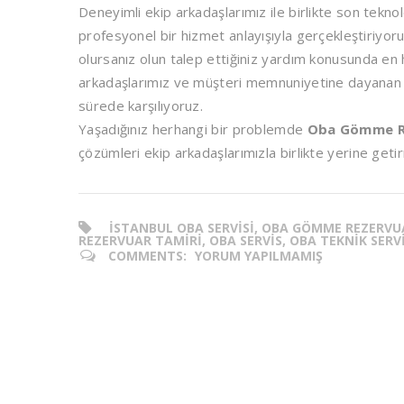
Deneyimli ekip arkadaşlarımız ile birlikte son tekno
profesyonel bir hizmet anlayışıyla gerçekleştiriyor
olursanız olun talep ettiğiniz yardım konusunda en h
arkadaşlarımız ve müşteri memnuniyetine dayanan hiz
sürede karşılıyoruz.
Yaşadığınız herhangi bir problemde
Oba Gömme Re
çözümleri ekip arkadaşlarımızla birlikte yerine get
ISTANBUL OBA SERVISI, OBA GÖMME REZERVU
REZERVUAR TAMIRI, OBA SERVIS, OBA TEKNIK SERV
COMMENTS:
YORUM YAPILMAMIŞ