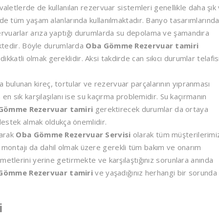
valetlerde de kullanılan rezervuar sistemleri genellikle daha şık
nde tüm yaşam alanlarında kullanılmaktadır. Banyo tasarımlarınd
ervuarlar arıza yaptığı durumlarda su depolama ve şamandıra
mektedir. Böyle durumlarda
Oba Gömme Rezervuar tamiri
atli olmak gereklidir. Aksi takdirde can sıkıcı durumlar telafis
bulunan kireç, tortular ve rezervuar parçalarının yıpranması
 en sık karşılaşılanı ise su kaçırma problemidir. Su kaçırmanın
Gömme Rezervuar tamiri
gerektirecek durumlar da ortaya
 destek almak oldukça önemlidir.
narak
Oba Gömme Rezervuar Servisi
olarak tüm müşterilerimi
montajı da dahil olmak üzere gerekli tüm bakım ve onarım
metlerini yerine getirmekte ve karşılaştığınız sorunlara anında
Gömme Rezervuar tamiri
ve yaşadığınız herhangi bir sorunda
i