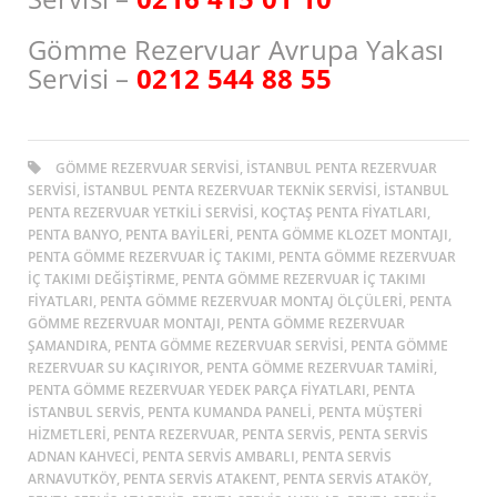
Gömme Rezervuar Avrupa Yakası
Servisi –
0212 544 88 55
GÖMME REZERVUAR SERVISI, ISTANBUL PENTA REZERVUAR
SERVISI, ISTANBUL PENTA REZERVUAR TEKNIK SERVISI, ISTANBUL
PENTA REZERVUAR YETKILI SERVISI, KOÇTAŞ PENTA FIYATLARI,
PENTA BANYO, PENTA BAYILERI, PENTA GÖMME KLOZET MONTAJI,
PENTA GÖMME REZERVUAR İÇ TAKIMI, PENTA GÖMME REZERVUAR
İÇ TAKIMI DEĞIŞTIRME, PENTA GÖMME REZERVUAR İÇ TAKIMI
FIYATLARI, PENTA GÖMME REZERVUAR MONTAJ ÖLÇÜLERI, PENTA
GÖMME REZERVUAR MONTAJI, PENTA GÖMME REZERVUAR
ŞAMANDIRA, PENTA GÖMME REZERVUAR SERVISI, PENTA GÖMME
REZERVUAR SU KAÇIRIYOR, PENTA GÖMME REZERVUAR TAMIRI,
PENTA GÖMME REZERVUAR YEDEK PARÇA FIYATLARI, PENTA
ISTANBUL SERVIS, PENTA KUMANDA PANELI, PENTA MÜŞTERI
HIZMETLERI, PENTA REZERVUAR, PENTA SERVIS, PENTA SERVIS
ADNAN KAHVECI, PENTA SERVIS AMBARLI, PENTA SERVIS
ARNAVUTKÖY, PENTA SERVIS ATAKENT, PENTA SERVIS ATAKÖY,