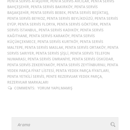
PENTA SERVIS ATAŞEHIR, PENTA SERVIS AVCILAR, PENTA SERVIS
BAHÇEŞEHIR, PENTA SERVIS BAKIRKÖY, PENTA SERVIS
BAŞAKŞEHIR, PENTA SERVIS BEBEK, PENTA SERVIS BEŞIKTAŞ,
PENTA SERVIS BEYKOZ, PENTA SERVIS BEYLIKDÜZÜ, PENTA SERVIS
EYÜP, PENTA SERVIS FLORYA, PENTA SERVIS GÖKTÜRK, PENTA
SERVIS ISTANBUL, PENTA SERVIS KADIKÖY, PENTA SERVIS
KAĞITHANE, PENTA SERVIS KARAKÖY, PENTA SERVIS
KÜÇÜKÇEKMECE, PENTA SERVIS KURTKÖY, PENTA SERVIS
MALTEPE, PENTA SERVIS MASLAK, PENTA SERVIS ORTAKÖY, PENTA
SERVIS SARIYER, PENTA SERVIS ŞIŞLI, PENTA SERVIS TELEFON
NUMARASI, PENTA SERVIS ÜMRANIYE, PENTA SERVIS ÜSKÜDAR,
PENTA SERVIS ZEKERIYAKÖY, PENTA SERVIS ZEYTINBURNU, PENTA
YEDEK PARÇA FIYAT LISTESI, PENTA YEDEK PARÇA FIYATLARI,
PENTA YETKILI SERVIS, PENTE REZERVUAR YEDEK PARÇA,
REZERVUAR MARKALARI
COMMENTS:
YORUM YAPILMAMIŞ