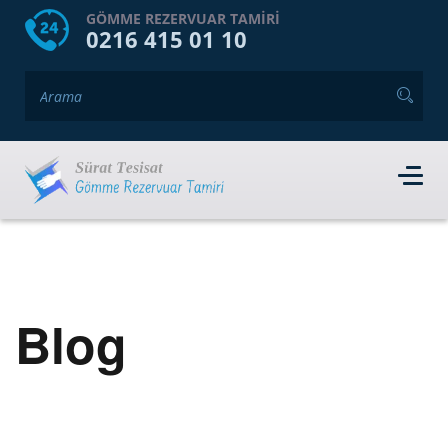
HOME
HAKKIMIZDA
GÖMME REZERVUAR TAMIRI
0216 415 01 10
GÖMME REZERVUAR MARKALARI
HIZMET VERDIĞIMIZ İLÇELER
İLETIŞIM
RANDEVU AL
Blog