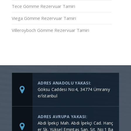
Tece Gömme Rezervuar Tamiri
Viega Gömme Rezervuar Tamiri
Villeroyboch Gömme Rezervuar Tamiri
ADRES ANADOLU YAKASI:
Göksu Caddesi No:4, 34774 Ümraniy
e/İstanbul
ADRES AVRUPA YAKASI:
Abdi İpekçi Mah. Abdi İpekçi Cad. Hanç
er Sk. Yüksel Emintaş San. Sit. No:1 Ba