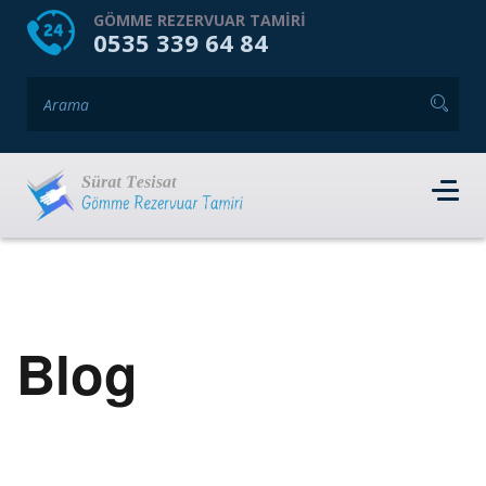
HOME
HAKKIMIZDA
GÖMME REZERVUAR TAMIRI
0535 339 64 84
GÖMME REZERVUAR MARKALARI
HIZMET VERDIĞIMIZ İLÇELER
İLETIŞIM
RANDEVU AL
Blog